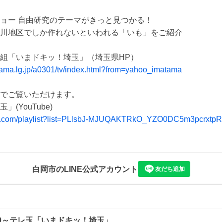
ョー 自由研究のテーマがきっと見つかる！

川地区でしか作れないといわれる「いも」をご紹介

itama.lg.jp/a0301/tv/index.html?from=yahoo_imatama
beでご覧いただけます。

be.com/playlist?list=PLlsbJ-MJUQAKTRkO_YZO0DC5m3pcrxtpR
白岡市
のLINE公式アカウント
友だち追加
：30～テレ玉「いまドキッ！埼玉」