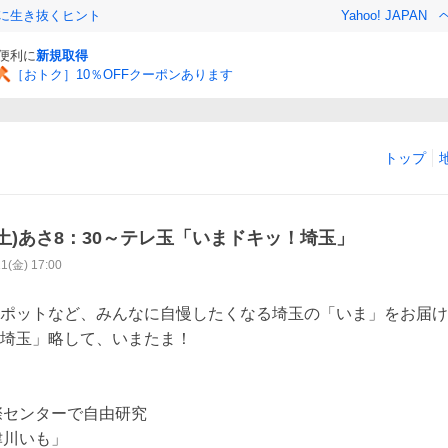
クに生き抜くヒント
Yahoo! JAPAN
と便利に
新規取得
［おトク］10％OFFクーポンあります
トップ
(土)あさ8：30～テレ玉「いまドキッ！埼玉」
11(金) 17:00
ポットなど、みんなに自慢したくなる埼玉の「いま」をお届け
埼玉」略して、いまたま！

際センターで自由研究

津川いも」
