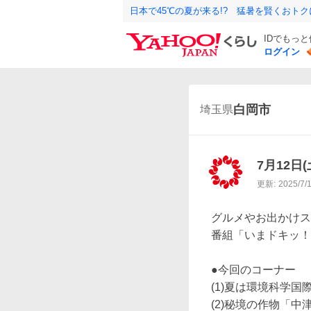
日本で45℃の夏が来る!? 猛暑を賢くおト
IDでもっ
ログイン
白岡市
埼玉県
7月12日
更新:
2025/7/
グルメやお出かけス
番組「いまドキッ！
●今回のコーナー

(1)夏は環境科学国
(2)秘境の作物「中