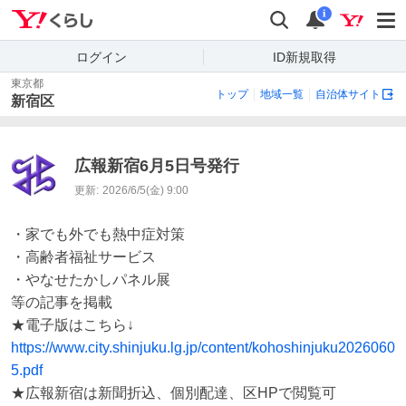
Yahoo!くらし
検索
通知
i
ログイン
ID新規取得
東京都
トップ
地域一覧
自治体サイト
新宿区
広報新宿6月5日号発行
更新:
2026/6/5(金) 9:00
・家でも外でも熱中症対策

・高齢者福祉サービス

・やなせたかしパネル展 

等の記事を掲載

https://www.city.shinjuku.lg.jp/content/kohoshinjuku2026060
5.pdf