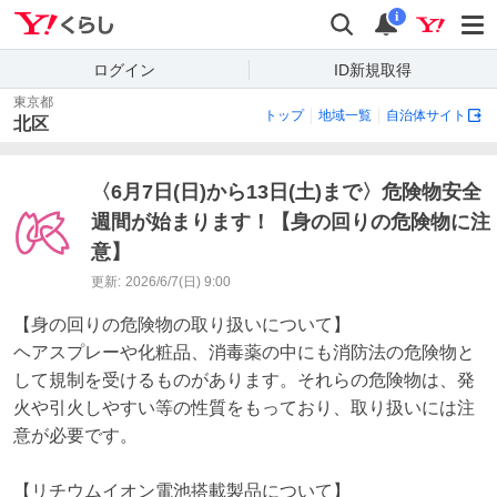
Yahoo!くらし
検索
通知
i
ログイン
ID新規取得
東京都
トップ
地域一覧
自治体サイト
北区
〈6月7日(日)から13日(土)まで〉危険物安全
週間が始まります！【身の回りの危険物に注
意】
更新:
2026/6/7(日) 9:00
【身の回りの危険物の取り扱いについて】

ヘアスプレーや化粧品、消毒薬の中にも消防法の危険物と
して規制を受けるものがあります。それらの危険物は、発
火や引火しやすい等の性質をもっており、取り扱いには注
意が必要です。

【リチウムイオン電池搭載製品について】
