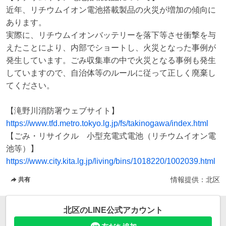
近年、リチウムイオン電池搭載製品の火災が増加の傾向に
あります。

実際に、リチウムイオンバッテリーを落下等させ衝撃を与
えたことにより、内部でショートし、火災となった事例が
発生しています。ごみ収集車の中で火災となる事例も発生
していますので、自治体等のルールに従って正しく廃棄し
てください。

https://www.tfd.metro.tokyo.lg.jp/fs/takinogawa/index.html
【ごみ・リサイクル　小型充電式電池（リチウムイオン電
https://www.city.kita.lg.jp/living/bins/1018220/1002039.html
情報提供：
北区
共有
北区
のLINE公式アカウント