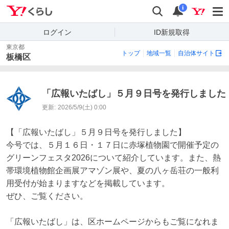
Yahoo!くらし
検索
通知
i
ログイン
ID新規取得
東京都
トップ
地域一覧
自治体サイト
板橋区
「広報いたばし」５月９日号を発行しました
更新:
2026/5/9(土) 0:00
【「広報いたばし」５月９日号を発行しました】

今号では、５月１６日・１７日に赤塚植物園で開催予定の
グリーンフェスタ2026について紹介しています。また、熱
帯環境植物館企画展アマゾン展や、夏の八ヶ岳荘の一般利
用受付が始まりますなどを掲載しています。

ぜひ、ご覧ください。

「広報いたばし」は、区ホームページからもご覧になれま