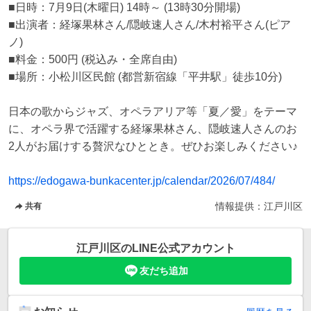
■日時：7月9日(木曜日) 14時～ (13時30分開場)

■出演者：経塚果林さん/隠岐速人さん/木村裕平さん(ピア
ノ)

■料金：500円 (税込み・全席自由)

■場所：小松川区民館 (都営新宿線「平井駅」徒歩10分)

日本の歌からジャズ、オペラアリア等「夏／愛」をテーマ
に、オペラ界で活躍する経塚果林さん、隠岐速人さんのお
2人がお届けする贅沢なひととき。ぜひお楽しみください♪

https://edogawa-bunkacenter.jp/calendar/2026/07/484/
情報提供：
江戸川区
共有
江戸川区
のLINE公式アカウント
友だち追加