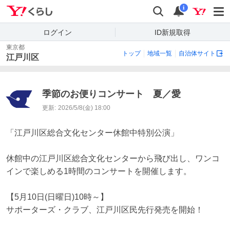
Yahoo!くらし
検索
通知
i
ログイン
ID新規取得
東京都
トップ
地域一覧
自治体サイト
江戸川区
季節のお便りコンサート 夏／愛
更新:
2026/5/8(金) 18:00
「江戸川区総合文化センター休館中特別公演」

休館中の江戸川区総合文化センターから飛び出し、ワンコ
インで楽しめる1時間のコンサートを開催します。

【5月10日(日曜日)10時～】

サポーターズ・クラブ、江戸川区民先行発売を開始！
