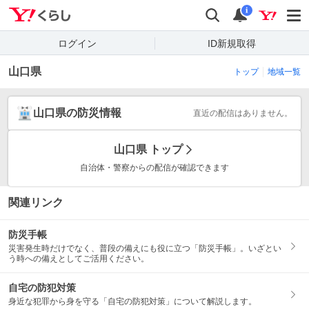
Yahoo!くらし
検索
通知
i
ログイン
ID新規取得
山口県
トップ
地域一覧
山口県の防災情報
直近の配信はありません。
山口県
トップ
自治体・警察からの配信が確認できます
関連リンク
防災手帳
災害発生時だけでなく、普段の備えにも役に立つ「防災手帳」。いざとい
う時への備えとしてご活用ください。
自宅の防犯対策
身近な犯罪から身を守る「自宅の防犯対策」について解説します。