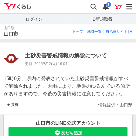
Yahoo!くらし
検索
通知
i
ログイン
ID新規取得
山口県
トップ
地域一覧
自治体サイト
山口市
土砂災害警戒情報の解除について
更新:
2025/8/12(火) 16:04
15時0分、県内に発表されていた土砂災害警戒情報がすべ
て解除されました。大雨により、地盤のゆるんでいる箇所
がありますので、今後の災害情報に注意してください。
情報提供：
山口県
共有
山口市
のLINE公式アカウント
友だち追加