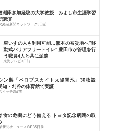
観測隊参加経験の大学教授 みよし市生涯学習
で講演
の経済新聞ネットワーク
3日前
車いすの人も利用可能…熊本の被災地へ“移
動式バリアフリートイレ” 豊田市が管理を行
う職員4人と共に派遣
東海テレビ
3日前
シン製「ペロブスカイト太陽電池」30枚設
愛知・刈谷の体育館で実証
スイッチ
3日前
給食の危機にどう備える トヨタ記念病院の取
み
業新聞社ニュースWEB
5日前