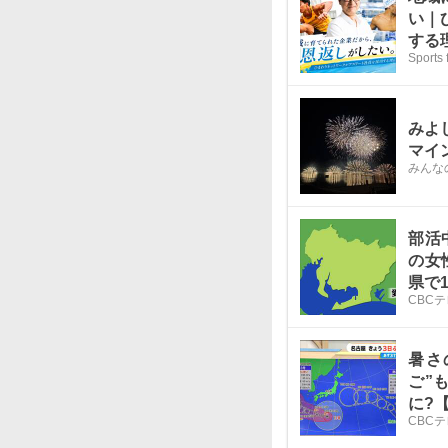
い｜
する
Sports 
みよ
マイ
みんな
部活
の女
県で
CBC
暑さ
ご”
に?
CBC