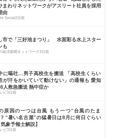
ひまわりネットワークがアスリート社員を採用
理由
for Social
2日前
し市で「三好池まつり」 水面彩る水上スター
ンも
の経済新聞ネットワーク
3日前
中に嘔吐…男子高校生を搬送 「高校生くらい
性が汗をかいていて動けない」の通報も 愛知
16人救急搬送 熱中症か
テレビ
3日前
の原因の一つは台風 もう一つ“台風のたま
も? “暑い名古屋”の猛暑日は8月に何日ぐらい
【気象予報士解説】
テレビ
3日前