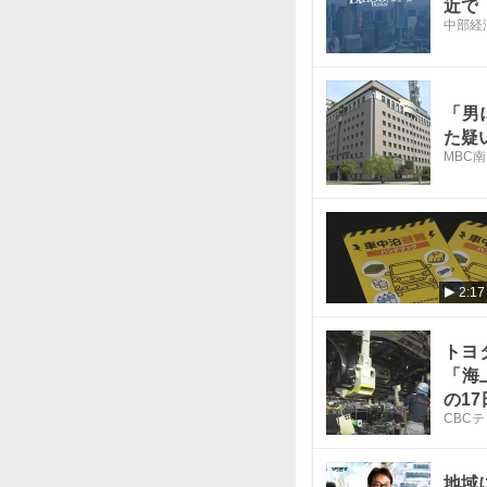
近で
中部経
「男
た疑
MBC
2:17
トヨ
「海
の1
CBC
地域