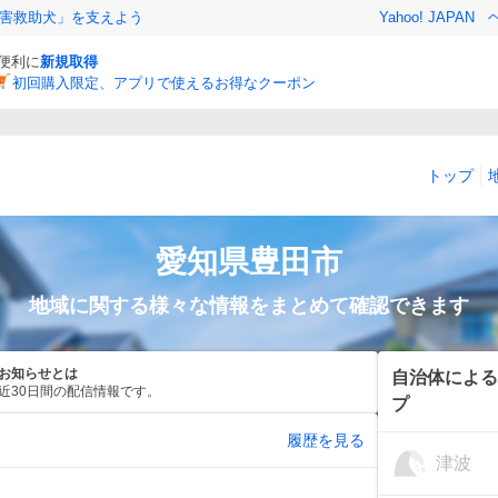
害救助犬」を支えよう
Yahoo! JAPAN
と便利に
新規取得
初回購入限定、アプリで使えるお得なクーポン
トップ
愛知県
豊田市
地域に関する様々な情報をまとめて確認できます
お知らせとは
自治体による
近30日間の配信情報です。
プ
履歴を見る
津波