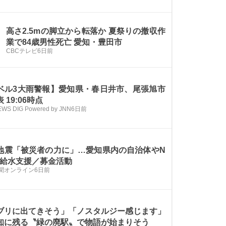
高さ2.5mの脚立から転落か 夏祭りの撤収作
業で84歳男性死亡 愛知・豊田市
CBCテレビ
6日前
ベル3大雨警報】愛知県・春日井市、尾張旭市
 19:06時点
EWS DIG Powered by JNN
6日前
地震「被災者の力に」…愛知県内の自治体やN
 給水支援／募金活動
聞オンライン
6日前
ブリに出てきそう」「ノスタルジー感じます」
に残る〝緑の廃駅〟で物語が始まりそう