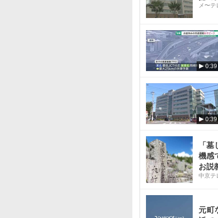
メ〜テ
0:39
0:39
「墓
機感
お説
中京テ
お墓
元町