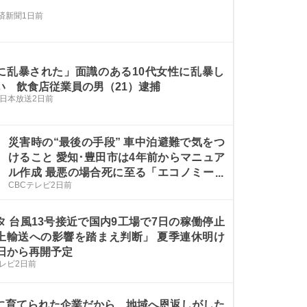
済新聞
1日前
に乱暴された」面識のある10代女性に乱暴し
い 飲食店従業員の男（21）逮捕
南日本放送
2日前
災害時の“最後の手段” 車中泊避難で気をつ
けること 愛知･豊田市は4年前からマニュア
ル作成 最悪の場合死に至る「エコノミーク
CBCテレビ
2日前
ラス症候群」にならないために
タ 台風13号接近で国内9工場で7日の稼働停止
上輸送への影響を踏まえ判断」 夏季連休明け
7日から再開予定
テレビ
2日前
に育てられた企業だから、地域へ恩返しがした