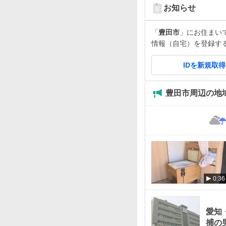
お知らせ
「
豊田市
」にお住まいです
情報（自宅）を登録す
IDを新規取
豊田市周辺の地
0:36
愛知
捕の