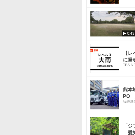
0:43
【レ
に発表
TBS N
熊本
PO
読売新
「ジ
愛知