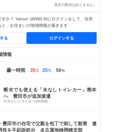
直近の配信はありません。
か？ Yahoo! JAPAN IDにログインをして、住所
ると、お住まいの地域情報が届きます
得する
ログインする
域情報
最
最
曇一時雨
35
25
50
℃
℃
%
高
低
気
気
温
温
断水でも使える「水なしトイレカー」熊本
へ 豊田市が追加派遣
中京テレビＮＥＷＳ
6時間前
・豊田市の住宅で父親を包丁で刺して殺害 逮
男性を不起訴処分 名古屋地検岡崎支部