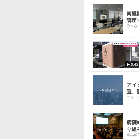
南極
講座
みんな
0:42
アイ
置、
ニュー
病院
り組
食品産