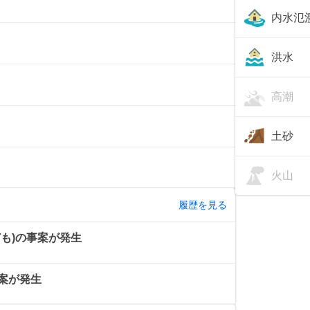
内水氾
洪水
高潮
土砂
火山
履歴を見る
も)の事案が発生
案が発生