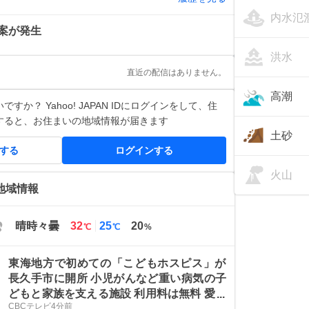
内水氾
案が発生
洪水
直近の配信はありません。
高潮
すか？ Yahoo! JAPAN IDにログインをして、住
すると、お住まいの地域情報が届きます
土砂
得する
ログインする
火山
地域情報
最
最
晴時々曇
32
25
20
℃
℃
%
高
低
気
気
東海地方で初めての「こどもホスピス」が
温
温
長久手市に開所 小児がんなど重い病気の子
どもと家族を支える施設 利用料は無料 愛知
CBCテレビ
4分前
の「長久手のおうち」