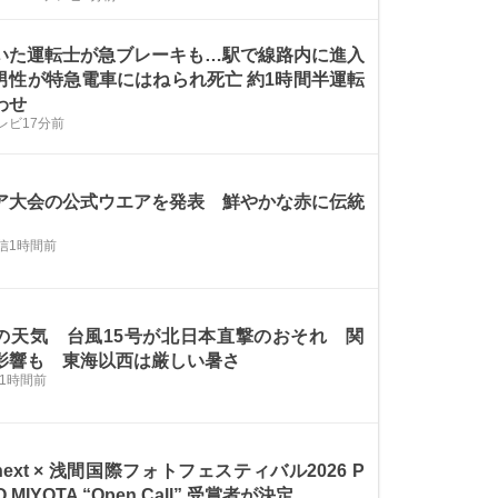
いた運転士が急ブレーキも…駅で線路内に進入
男性が特急電車にはねられ死亡 約1時間半運転
わせ
レビ
17分前
ア大会の公式ウエアを発表 鮮やかな赤に伝統
信
1時間前
の天気 台風15号が北日本直撃のおそれ 関
影響も 東海以西は厳しい暑さ
1時間前
 next × 浅間国際フォトフェスティバル2026 P
O MIYOTA “Open Call” 受賞者が決定