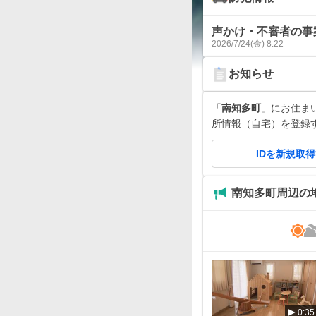
声かけ・不審者の事
2026/7/24(金) 8:22
お知らせ
「
南知多町
」にお住まいで
所情報（自宅）を登録
IDを新規取
南知多町周辺の
0:35