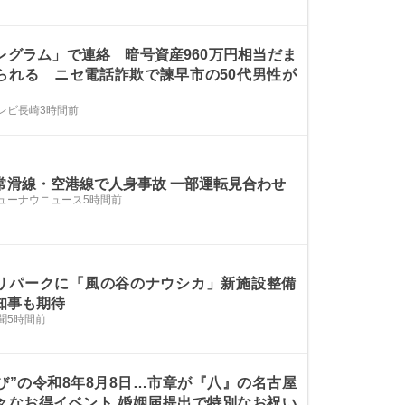
レグラム」で連絡 暗号資産960万円相当だま
られる ニセ電話詐欺で諫早市の50代男性が
テレビ長崎
3時間前
常滑線・空港線で人身事故 一部運転見合わせ
ューナウニュース
5時間前
リパークに「風の谷のナウシカ」新施設整備
知事も期待
聞
5時間前
並び”の令和8年8月8日…市章が『八』の名古屋
々なお得イベント 婚姻届提出で特別なお祝い