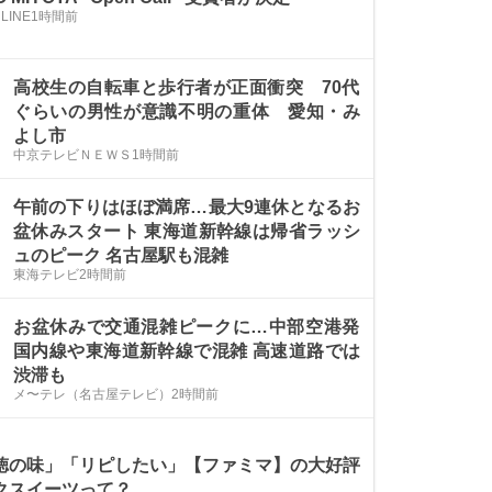
NLINE
1時間前
高校生の自転車と歩行者が正面衝突 70代
ぐらいの男性が意識不明の重体 愛知・み
よし市
中京テレビＮＥＷＳ
1時間前
午前の下りはほぼ満席…最大9連休となるお
盆休みスタート 東海道新幹線は帰省ラッシ
ュのピーク 名古屋駅も混雑
東海テレビ
2時間前
お盆休みで交通混雑ピークに…中部空港発
国内線や東海道新幹線で混雑 高速道路では
渋滞も
メ〜テレ（名古屋テレビ）
2時間前
徳の味」「リピしたい」【ファミマ】の大好評
クスイーツって？