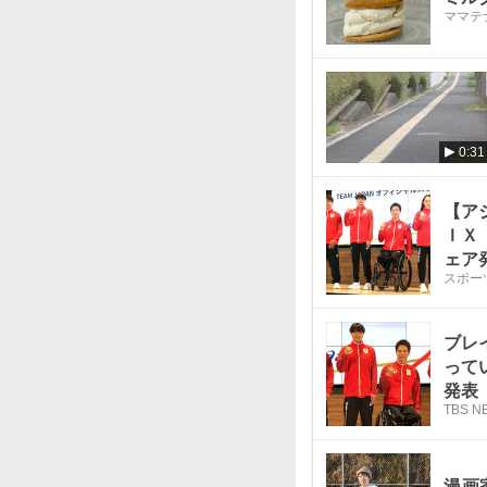
ママテ
0:31
【ア
ＩＸ
ェア
スポー
ブレ
って
発表
TBS N
漫画