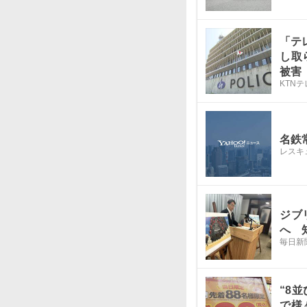
「テ
し取
被害
KTN
名鉄
レスキ
ジブ
へ 
毎日新
“8
で様