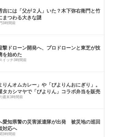
秀吉には「父が２人」いた？木下弥右衛門と竹
にまつわる大きな謎
門
3時間前
迎撃ドローン開発へ、プロドローンと東芝が技
携を始めた
スイッチ
3時間前
よりんオムカレー」や「ぴよりんおにぎり」。
屋タカシマヤで「ぴよりん」コラボ弁当を販売
の週末
3時間前
へ愛知県警の災害派遣隊が出発 被災地の巡回
談対応へ
聞
3時間前