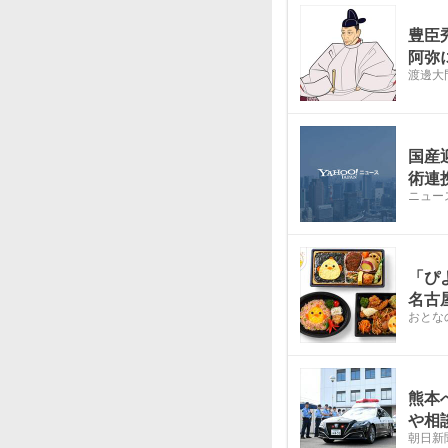
豊臣
阿弥
渡邊大
国産
術連
ニュー
「ぴ
名古
おとな
熊本
や相
朝日新