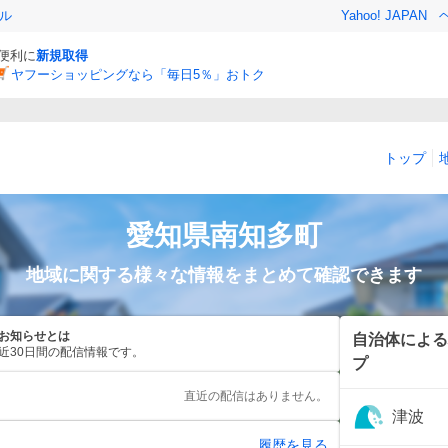
ル
Yahoo! JAPAN
と便利に
新規取得
ヤフーショッピングなら「毎日5％」おトク
トップ
愛知県
南知多町
地域に関する様々な情報をまとめて確認できます
お知らせとは
自治体による
近30日間の配信情報です。
プ
直近の配信はありません。
津波
履歴を見る