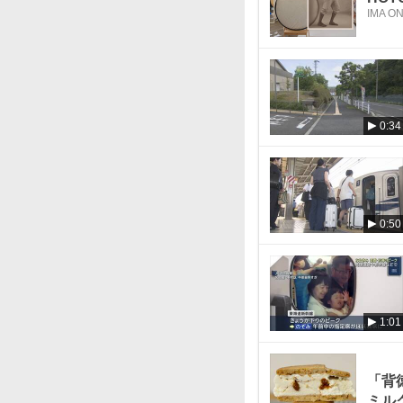
IMA O
0:34
0:50
1:01
「背
ミル