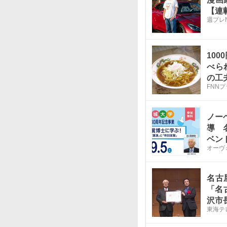
【連
週プレ
10
べら
の工
FNN
ノー
導 
ベン
オーヴ
名古
「名
沢市
東海テ