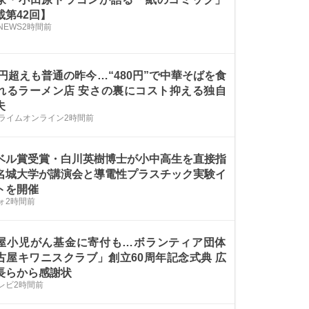
載第42回】
NEWS
2時間前
00円超えも普通の昨今…“480円”で中華そばを食
れるラーメン店 安さの裏にコスト抑える独自
夫
プライムオンライン
2時間前
ベル賞受賞・白川英樹博士が小中高生を直接指
名城大学が講演会と導電性プラスチック実験イ
トを開催
ォ
2時間前
屋小児がん基金に寄付も…ボランティア団体
古屋キワニスクラブ」創立60周年記念式典 広
長らから感謝状
レビ
2時間前