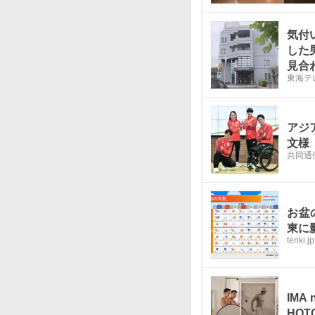
気付
した
見合
東海テ
アジ
文様
共同通
お盆
東に
tenki.jp
IMA
HOT