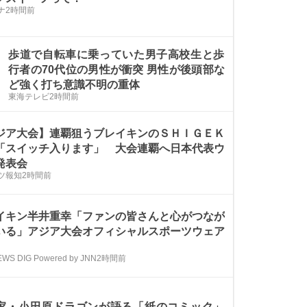
ナ
2時間前
歩道で自転車に乗っていた男子高校生と歩
行者の70代位の男性が衝突 男性が後頭部な
ど強く打ち意識不明の重体
東海テレビ
2時間前
ジア大会】連覇狙うブレイキンのＳＨＩＧＥＫ
「スイッチ入ります」 大会連覇へ日本代表ウ
発表会
ツ報知
2時間前
イキン半井重幸「ファンの皆さんと心がつなが
いる」アジア大会オフィシャルスポーツウェア
EWS DIG Powered by JNN
2時間前
家・小田原ドラゴンが語る「紙のコミック」