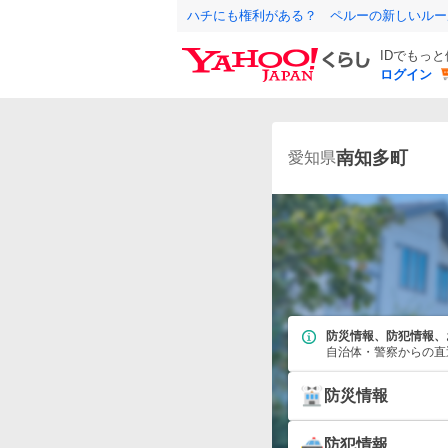
ハチにも権利がある？ ペルーの新しいルー
IDでもっ
ログイン
南知多町
愛知県
防災情報、防犯情報、
自治体・警察からの直
防災情報
防犯情報