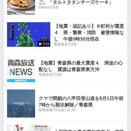
ご。「タルトタタンチーズケーキ」
Dtimes
7日前
【地震・追記あり】８町村が震度
４ 県・警察・消防 被害情報な
し 午後0時30分現在
1:11
青森放送
7日前
【地震】青森県の最大震度４ 津波の心
配なし 震源は青森県東方沖
青森放送
7日前
クマで閉鎖の八甲田登山道を8月1日午前
7時から順次解除／青森県
陸奥新報
7/31(金) 21:39