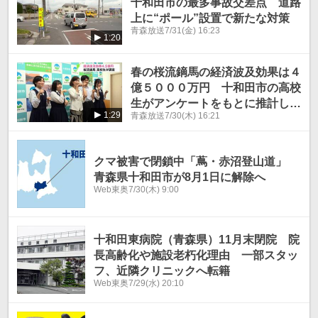
十和田市の最多事故交差点 道路
上に“ポール”設置で新たな対策
青森放送
7/31(金) 16:23
1:20
春の桜流鏑馬の経済波及効果は４
億５０００万円 十和田市の高校
生がアンケートをもとに推計し市
1:29
青森放送
7/30(木) 16:21
長に報告
クマ被害で閉鎖中「蔦・赤沼登山道」
青森県十和田市が8月1日に解除へ
Web東奥
7/30(木) 9:00
十和田東病院（青森県）11月末閉院 院
長高齢化や施設老朽化理由 一部スタッ
フ、近隣クリニックへ転籍
Web東奥
7/29(水) 20:10