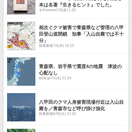
本は名著『生きるヒント』でした。
＆Premium
7/3(金) 1:20
相次ぐクマ被害で青森県など管理の八甲
田登山道閉鎖 知事「入山自粛では不十
分」
陸奥新報
7/2(木) 10:23
青森県、岩手県で震度4の地震 津波の
心配なし
tenki.jp
7/1(水) 21:14
八甲田のクマ人身被害現場付近は入山自
粛を／青森市など呼び掛け強化
陸奥新報
6/30(火) 22:26