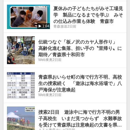
夏休みの子どもたちがみそ工場見
学 製品になるまでを学ぶ みそ
の仕込み作業も体験 青森市
1:04
青森放送
2日前
伝統つなぐ「板ノ沢のカヤ人形作り」
高齢化進む集落、担い手の〝里帰り〟に
期待／青森県十和田市
Web東奥
2日前
青森県おいらせ町の海で行方不明、高校
生の捜索続く 「遊泳は海水浴場で」八
戸海保が注意喚起
Web東奥
2日前
捜索2日目 遊泳中に海で行方不明の男
子高校生 いまだ見つからず 水難事故
を受けて青森県は注意喚起の文書を県内
ＡＴＶ青森テレビ
3日前