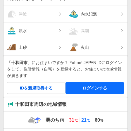
津波
内水氾濫
洪水
高潮
土砂
火山
「
十和田市
」にお住まいですか？ Yahoo! JAPAN IDにログイン
をして、住所情報（自宅）を登録すると、お住まいの地域情報
が届きます
IDを新規取得する
ログインする
十和田市周辺の地域情報
最
最
曇のち雨
31
21
60
℃
℃
%
高
低
気
気