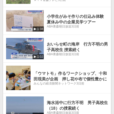
全ての学校に通知
小学生がみそ作りの仕込み体験
夏休み中の企業見学ツアー
ABA青森朝日放送
3日前
1:38
おいらせ町の海岸 行方不明の男
子高校生 捜索続く
ABA青森朝日放送
3日前
1:02
「ウマトモ」作るワークショップ、十和
田現美が企画 押し花や布で個性豊かに
みんなの経済新聞ネットワーク
3日前
海水浴中に行方不明 男子高校生
（18）の捜索続く
ABA青森朝日放送
3日前