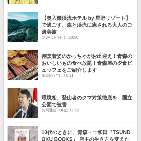
【奥入瀬渓流ホテル by 星野リゾート】
で過ごす、森と渓流に癒される大人のご
褒美旅
＠BAILA
7/4(土) 20:50
割烹着姿のかっちゃがお出迎え！青森の
おいしいもの食べ放題！青森屋の夕食ビ
ュッフェをご紹介します
旅猿69
7/4(土) 6:31
環境相、登山者のクマ対策徹底を 国立
公園で被害
共同通信
7/3(金) 12:12
10代のときに、青森・十和田『TSUND
OKU BOOKS』 店主の生き方を変えた