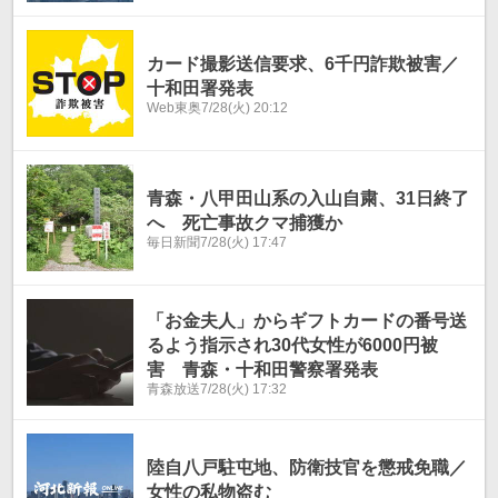
カード撮影送信要求、6千円詐欺被害／
十和田署発表
Web東奥
7/28(火) 20:12
青森・八甲田山系の入山自粛、31日終了
へ 死亡事故クマ捕獲か
毎日新聞
7/28(火) 17:47
「お金夫人」からギフトカードの番号送
るよう指示され30代女性が6000円被
害 青森・十和田警察署発表
青森放送
7/28(火) 17:32
陸自八戸駐屯地、防衛技官を懲戒免職／
女性の私物盗む