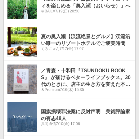
ィを楽しめる「奥入瀬（おいらせ）」へ
＠BAILA
7/19(日) 20:50
夏の奥入瀬【渓流絶景とグルメ】渓流沿
い唯一のリゾートホテルでご褒美時間
くろにゃん
7/17(金) 17:07
／青森・十和田『TSUNDOKU BOOK
S』 が届けるベターライフブックス。30
代のときに、店主の生き方を変えた本は
＆Premium
7/16(木) 15:35
『古くてあたらしい仕事』。
国旗損壊罪法案に反対声明 美術評論家
の有志48人
共同通信
7/10(金) 17:06