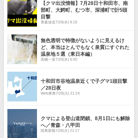
【クマ出没情報】7月28日十和田市、南
部町、大鰐町、むつ市、深浦町で計5頭
目撃
青森放送
7/29(水) 9:16
無色透明で特徴がないように見えるけ
ど、本当はとんでもなく泉質にすぐれた
温泉地５選（東日本編）
高橋一喜
7/29(水) 6:00
十和田市谷地温泉近くで子グマ1頭目撃
／28日夜
Web東奥
7/28(火) 21:24
クマによる登山道閉鎖、8月1日にも解除
へ／青森・八甲田
陸奥新報
7/28(火) 21:17