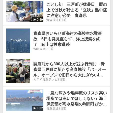
ことし初 三戸町が猛暑日 暦の
温
温
上では秋が始まる「立秋」熱中症
に注意が必要 青森県
0:49
青森放送
1日前
青森県おいらせ町海岸の高校生水難事
故 6日も発見至らず、洋上捜索を終
了 陸上は捜索継続
Web東奥
2日前
開店前から300人以上が並ぶ行列に 青
森県五戸町に新たな産直施設「バ・オー
ル」オープンで初日から大にぎわい!
ＡＴＶ青森テレビ
2日前
町特産の倉石牛や馬肉など購入可能 イ
ートインコーナーには「おにぎり専門
店」も
「急な深みや離岸流のリスク高い
場所では泳いでほしくない」海上
保安部が海水浴場の利用呼びかけ
1:32
青森放送
2日前
る