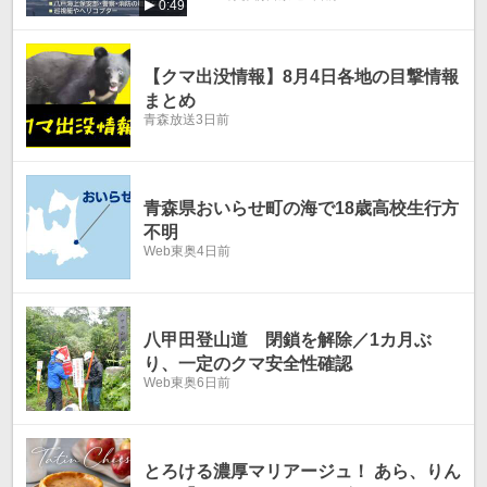
0:49
【クマ出没情報】8月4日各地の目撃情報
まとめ
青森放送
3日前
青森県おいらせ町の海で18歳高校生行方
不明
Web東奥
4日前
八甲田登山道 閉鎖を解除／1カ月ぶ
り、一定のクマ安全性確認
Web東奥
6日前
とろける濃厚マリアージュ！ あら、りん