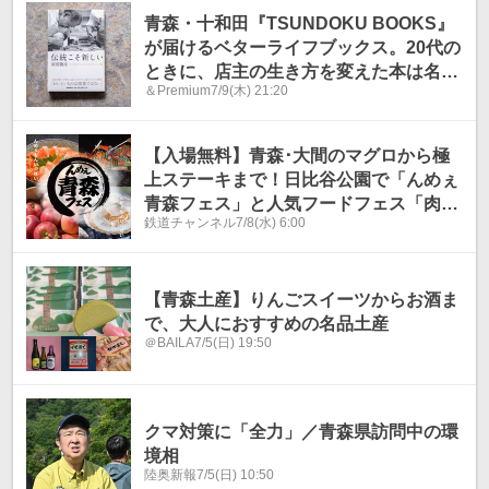
青森・十和田『TSUNDOKU BOOKS』
が届けるベターライフブックス。20代の
ときに、店主の生き方を変えた本は名パ
＆Premium
7/9(木) 21:20
ティシエの本でした。
【入場無料】青森･大間のマグロから極
上ステーキまで！日比谷公園で「んめぇ
青森フェス」と人気フードフェス「肉
鉄道チャンネル
7/8(水) 6:00
祭」が同時開催に！
【青森土産】りんごスイーツからお酒ま
で、大人におすすめの名品土産
＠BAILA
7/5(日) 19:50
クマ対策に「全力」／青森県訪問中の環
境相
陸奥新報
7/5(日) 10:50