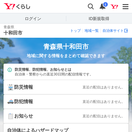
Yahoo!くらし
検索
通知
i
ログイン
ID新規取得
青森県
トップ
地域一覧
自治体サイト
十和田市
青森県
十和田市
地域に関する情報をまとめて確認できます
防災情報、防犯情報、お知らせとは
自治体・警察からの直近30日間の配信情報です。
防災情報
直近の配信はありません。
防犯情報
直近の配信はありません。
お知らせ
直近の配信はありません。
自治体によるハザードマップ