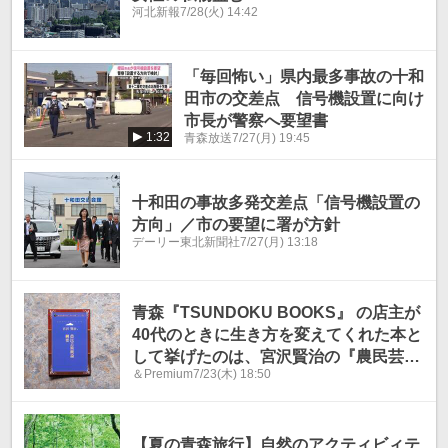
河北新報
7/28(火) 14:42
「毎回怖い」県内最多事故の十和
田市の交差点 信号機設置に向け
市長が警察へ要望書
1:32
青森放送
7/27(月) 19:45
十和田の事故多発交差点「信号機設置の
方向」／市の要望に署が方針
デーリー東北新聞社
7/27(月) 13:18
青森『TSUNDOKU BOOKS』 の店主が
40代のときに生き方を変えてくれた本と
して挙げたのは、宮沢賢治の『農民芸術
＆Premium
7/23(木) 18:50
概論綱要』。
【夏の青森旅行】自然のアクティビィテ