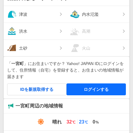
津波
内水氾濫
洪水
高潮
土砂
火山
「
一宮町
」にお住まいですか？ Yahoo! JAPAN IDにログインを
して、住所情報（自宅）を登録すると、お住まいの地域情報が
届きます
IDを新規取得する
ログインする
一宮町周辺の地域情報
最
最
晴れ
32
23
0
℃
℃
%
高
低
気
気