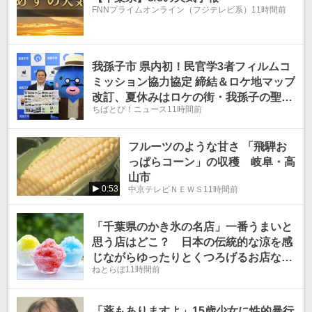
FNNプライムオンライン（フジテレビ系）
11時間前
我孫子市 県内初！民官学3者フィルムコ
ミッション協力協定 締結＆ロケ地マップ
改訂、夏休みはロケの街・我孫子の聖地
ちばとぴ！ニュース
11時間前
巡礼へ！ - ちばとぴ！
フルーツのような甘さ 「飛騨お
っぱらコーン」の収穫 岐阜・高
山市
0:53
中京テレビＮＥＷＳ
11時間前
「千葉県のかき氷の名店」一番うまいと
思う店はどこ？ 日本の伝統的な涼を感
じながらゆったりとくつろげるお店など
ねとらぼ
11時間前
を紹介！
「薬もありますよ」15歳少女に性的暴行