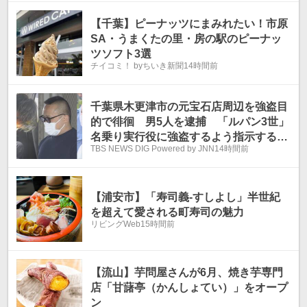
【千葉】ピーナッツにまみれたい！市原
SA・うまくたの里・房の駅のピーナッ
ツソフト3選
チイコミ！ byちいき新聞
14時間前
千葉県木更津市の元宝石店周辺を強盗目
的で徘徊 男5人を逮捕 「ルパン3世」
名乗り実行役に強盗するよう指示する男
TBS NEWS DIG Powered by JNN
14時間前
も 埼玉県警
【浦安市】「寿司義-すしよし」半世紀
を超えて愛される町寿司の魅力
リビングWeb
15時間前
【流山】芋問屋さんが6月、焼き芋専門
店「甘藷亭（かんしょてい）」をオープ
ン