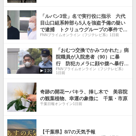
「ルパン3世」名で実行役に指示 六代
目山口組系幹部ら5人を強盗予備の疑い
で逮捕 トクリュウグループの事件で余
FNNプライムオンライン（フジテレビ系）
1日前
罪複数か 埼玉県警
「おむつ交換でかみつかれた」病
院職員が入院患者（90）に暴
行 防犯カメラに顔や腹へ暴行加
FNNプライムオンライン（フジテレビ系）
える姿 千葉・袖ケ浦市
1:20
1日前
奇跡の開花ーパキラ、挿し木で 美容院
の観葉植物、幸運の象徴に 千葉・市原
千葉日報オンライン
1日前
【千葉県】8/7の天気予報