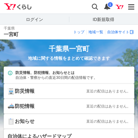
Yahoo!くらし
検索
通知
i
ログイン
ID新規取得
千葉県
トップ
地域一覧
自治体サイト
一宮町
千葉県
一宮町
地域に関する情報をまとめて確認できます
防災情報、防犯情報、お知らせとは
自治体・警察からの直近30日間の配信情報です。
防災情報
直近の配信はありません。
防犯情報
直近の配信はありません。
お知らせ
直近の配信はありません。
自治体によるハザードマップ