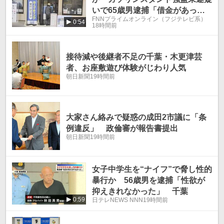
いで65歳男逮捕「借金があっ
FNNプライムオンライン（フジテレビ系）
た」容疑認める 千葉・成田市
0:54
18時間前
接待減や後継者不足の千葉・木更津芸
者、お座敷遊び体験がじわり人気
朝日新聞
19時間前
大家さん絡みで疑惑の成田2市議に「条
例違反」 政倫審が報告書提出
朝日新聞
19時間前
女子中学生を“ナイフ”で脅し性的
暴行か 56歳男を逮捕「性欲が
抑えきれなかった」 千葉
0:59
日テレNEWS NNN
19時間前