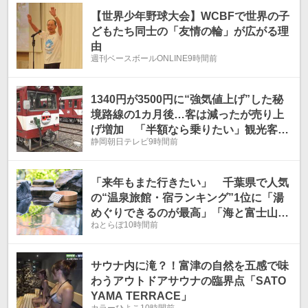
温
温
【世界少年野球大会】WCBFで世界の子
どもたち同士の「友情の輪」が広がる理
由
週刊ベースボールONLINE
9時間前
1340円が3500円に“強気値上げ”した秘
境路線の1カ月後…客は減ったが売り上
げ増加 「半額なら乗りたい」観光客の
静岡朝日テレビ
9時間前
声も 静岡・大井川鉄道井川線
「来年もまた行きたい」 千葉県で人気
の“温泉旅館・宿ランキング”1位に「湯
めぐりできるのが最高」「海と富士山の
ねとらぼ
10時間前
絶景に感動」の声
サウナ内に滝？！富津の自然を五感で味
わうアウトドアサウナの臨界点「SATO
YAMA TERRACE」
カラーひよこ
10時間前