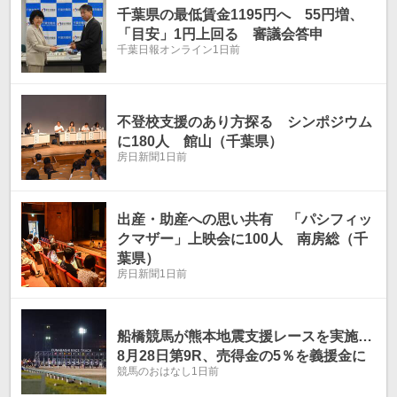
千葉県の最低賃金1195円へ 55円増、
「目安」1円上回る 審議会答申
千葉日報オンライン
1日前
不登校支援のあり方探る シンポジウム
に180人 館山（千葉県）
房日新聞
1日前
出産・助産への思い共有 「パシフィッ
クマザー」上映会に100人 南房総（千
葉県）
房日新聞
1日前
船橋競馬が熊本地震支援レースを実施…
8月28日第9R、売得金の5％を義援金に
競馬のおはなし
1日前