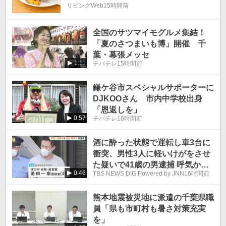
リビングWeb
15時間前
全国のサツマイモグルメ集結！
「夏のさつまいも博」開催 千
葉・幕張メッセ
1:11
チバテレ
15時間前
鎌ケ谷市スペシャルサポーターに
DJKOOさん 市内中学校出身
「恩返しを」
0:57
チバテレ
16時間前
酒に酔った状態で運転し車3台に
衝突、男性3人に軽いけがをさせ
た疑いで41歳の男逮捕 呼気から
0:46
TBS NEWS DIG Powered by JNN
16時間前
基準値超のアルコール検出 千
葉・東関東道
熊本地震被災地に派遣の千葉県職
員「県も市町村も暑さ対策充実
を」