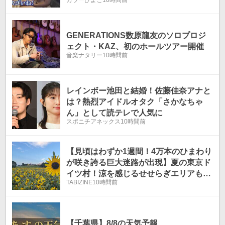
GENERATIONS数原龍友のソロプロジ
ェクト・KAZ、初のホールツアー開催
音楽ナタリー
10時間前
レインボー池田と結婚！佐藤佳奈アナと
は？熱烈アイドルオタク「さかなちゃ
ん」として読テレで人気に
スポニチアネックス
10時間前
【見頃はわずか1週間！4万本のひまわり
が咲き誇る巨大迷路が出現】夏の東京ド
イツ村！涼を感じるせせらぎエリアも｜
TABIZINE
10時間前
千葉県・袖ケ浦
【千葉県】8/8の天気予報