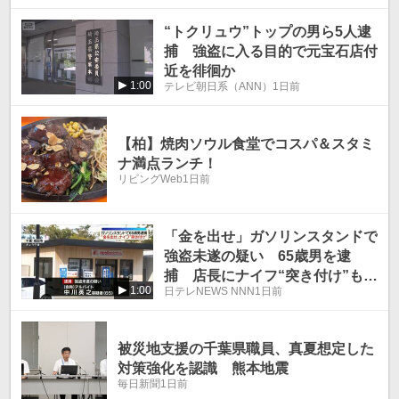
“トクリュウ”トップの男ら5人逮
捕 強盗に入る目的で元宝石店付
近を徘徊か
1:00
テレビ朝日系（ANN）
1日前
【柏】焼肉ソウル食堂でコスパ＆スタミ
ナ満点ランチ！
リビングWeb
1日前
「金を出せ」ガソリンスタンドで
強盗未遂の疑い 65歳男を逮
捕 店長にナイフ“突き付け”も…
1:00
日テレNEWS NNN
1日前
2分後に取り押さえられる 千
葉・成田市
被災地支援の千葉県職員、真夏想定した
対策強化を認識 熊本地震
毎日新聞
1日前