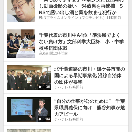
し動画撮影の疑い 54歳男を再逮捕 S
NSで誘い出し酒と薬を飲ませ犯行か
FNNプライムオンライン（フジテレビ系）
11時間前
千葉代表の市川中A4位「準決勝でよく
ない負け方」文部科学大臣杯 小・中学
校将棋団体戦
産経新聞
12時間前
北千葉道路の市川・鎌ケ谷市間の
国による早期事業化 沿線自治体
の団体が要望
1:38
チバテレ
12時間前
“自分の仕事が公のために” 千葉
県職員確保に向け 熊谷知事が魅
力アピール
1:04
チバテレ
12時間前