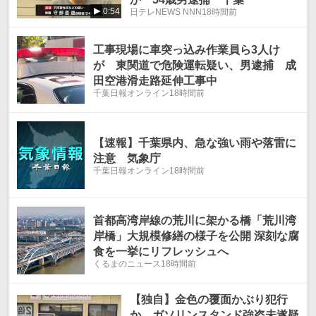
0:54
日テレNEWS NNN
18時間前
工事現場に車突っ込み作業員ら3人け
が 東関道で危険運転疑い、男逮捕 成
田空港滑走路延伸工事中
千葉日報オンライン
18時間前
【速報】千葉県内、急な強い雨や落雷に
注意 気象庁
千葉日報オンライン
18時間前
首都高湾岸線の荒川に架かる橋「荒川湾
岸橋」大規模修繕の様子を公開 深刻な腐
食を一挙にリフレッシュへ
くるまのニュース
18時間前
【独自】金色の覆面かぶり犯行
か ガソリンスタンド強盗未遂疑