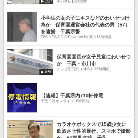
1:27
チバテレ
16時間前
小学生の女の子にキスなどのわいせつ行
為か 保育園運営会社の代表の男（57）
を逮捕 千葉県警
TBS NEWS DIG Powered by JNN
16時間前
保育園園長が女子児童にわいせつ
か 千葉・市川市
テレビ朝日系（ANN）
16時間前
0:50
【速報】千葉県内710軒停電
千葉日報オンライン
16時間前
カラオケボックスで15歳少女に
飲酒させ性的暴行、スマホで撮影
か 54歳男逮捕 千葉