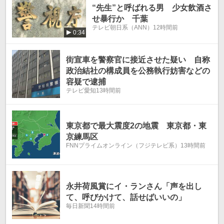
“先生”と呼ばれる男 少女飲酒さ
せ暴行か 千葉
テレビ朝日系（ANN）
12時間前
0:34
街宣車を警察官に接近させた疑い 自称
政治結社の構成員を公務執行妨害などの
容疑で逮捕
テレビ愛知
13時間前
東京都で最大震度2の地震 東京都・東
京練馬区
FNNプライムオンライン（フジテレビ系）
13時間前
永井荷風賞にイ・ランさん「声を出し
て、呼びかけて、話せばいいの」
毎日新聞
14時間前