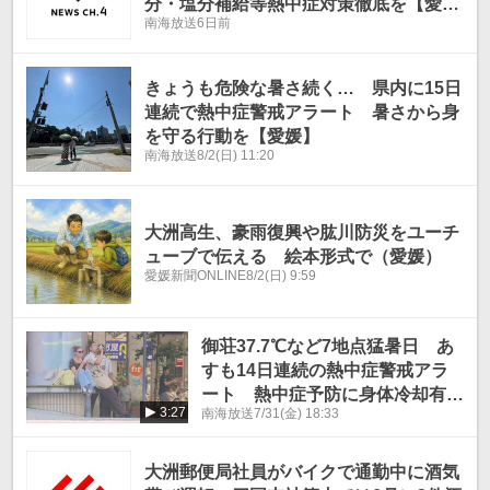
分・塩分補給等熱中症対策徹底を【愛
南海放送
6日前
媛】
きょうも危険な暑さ続く… 県内に15日
連続で熱中症警戒アラート 暑さから身
を守る行動を【愛媛】
南海放送
8/2(日) 11:20
大洲高生、豪雨復興や肱川防災をユーチ
ューブで伝える 絵本形式で（愛媛）
愛媛新聞ONLINE
8/2(日) 9:59
御荘37.7℃など7地点猛暑日 あ
すも14日連続の熱中症警戒アラ
ート 熱中症予防に身体冷却有効
3:27
南海放送
7/31(金) 18:33
【愛媛】
大洲郵便局社員がバイクで通勤中に酒気