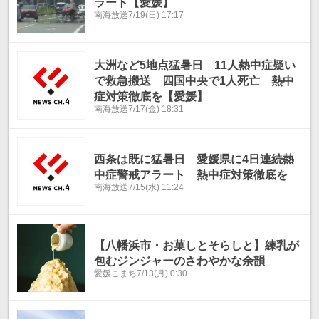
ラート【愛媛】
南海放送
7/19(日) 17:17
大洲など5地点猛暑日 11人熱中症疑い
で救急搬送 四国中央で1人死亡 熱中
症対策徹底を【愛媛】
南海放送
7/17(金) 18:31
西条は既に猛暑日 愛媛県に4日連続熱
中症警戒アラート 熱中症対策徹底を
南海放送
7/15(水) 11:24
【八幡浜市・お菓しとそらしと】練乳が
包むジンジャーのさわやかな余韻
愛媛こまち
7/13(月) 0:30