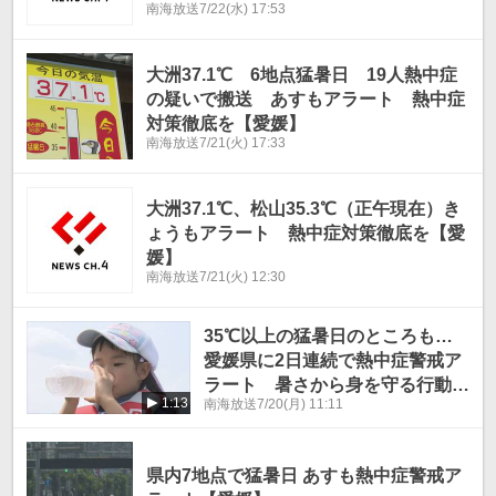
南海放送
7/22(水) 17:53
底を【愛媛】
大洲37.1℃ 6地点猛暑日 19人熱中症
の疑いで搬送 あすもアラート 熱中症
対策徹底を【愛媛】
南海放送
7/21(火) 17:33
大洲37.1℃、松山35.3℃（正午現在）き
ょうもアラート 熱中症対策徹底を【愛
媛】
南海放送
7/21(火) 12:30
35℃以上の猛暑日のところも…
愛媛県に2日連続で熱中症警戒ア
ラート 暑さから身を守る行動を
1:13
南海放送
7/20(月) 11:11
【愛媛】
県内7地点で猛暑日 あすも熱中症警戒ア