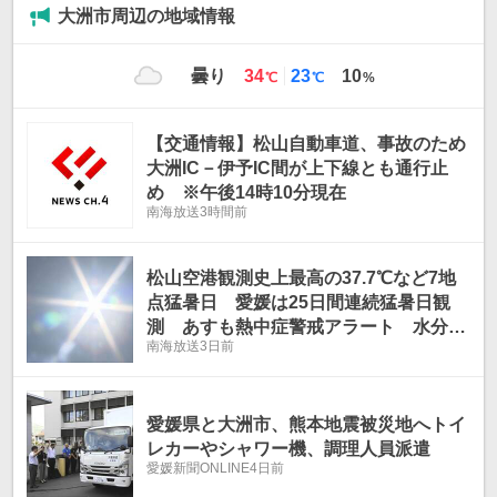
大洲市周辺の地域情報
最
最
曇り
34
23
10
℃
℃
%
高
低
気
気
温
温
【交通情報】松山自動車道、事故のため
大洲IC－伊予IC間が上下線とも通行止
め ※午後14時10分現在
南海放送
3時間前
松山空港観測史上最高の37.7℃など7地
点猛暑日 愛媛は25日間連続猛暑日観
測 あすも熱中症警戒アラート 水分補
南海放送
3日前
給など対策徹底を
愛媛県と大洲市、熊本地震被災地へトイ
レカーやシャワー機、調理人員派遣
愛媛新聞ONLINE
4日前