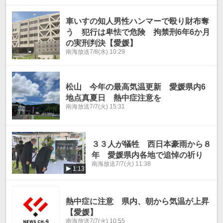
車いすの知人男性ハンマーで殴り財布奪
う 犯行は卑怯で危険 拘禁刑6年6か月
の実刑判決【愛媛】
南海放送
7/8(水) 10:29
松山 今年の最高気温更新 愛媛県内6
地点真夏日 熱中症注意を
南海放送
7/7(火) 15:31
３３人が犠牲 西日本豪雨から８
年 愛媛県内各地で追悼の祈り
南海放送
7/7(火) 11:38
1:13
熱中症に注意 県内、朝から気温が上昇
【愛媛】
南海放送
7/7(火) 10:55