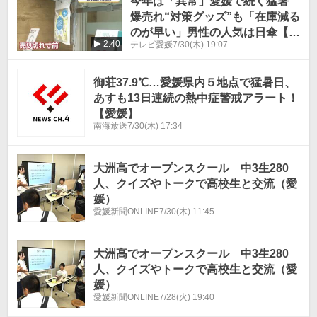
今年は「異常」愛媛で続く猛暑
爆売れ“対策グッズ”も「在庫減る
のが早い」男性の人気は日傘【愛
2:40
テレビ愛媛
7/30(木) 19:07
媛】
御荘37.9℃…愛媛県内５地点で猛暑日、
あすも13日連続の熱中症警戒アラート！
【愛媛】
南海放送
7/30(木) 17:34
大洲高でオープンスクール 中3生280
人、クイズやトークで高校生と交流（愛
媛）
愛媛新聞ONLINE
7/30(木) 11:45
大洲高でオープンスクール 中3生280
人、クイズやトークで高校生と交流（愛
媛）
愛媛新聞ONLINE
7/28(火) 19:40