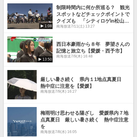
制限時間内に何か所巡る？ 観光
スポットなどチェックポイントで
クイズも 「シティロゲin松山」
1:08
南海放送
7/11(土) 13:27
【愛媛】
西日本豪雨から８年 夢望さんの
記憶と旅立ち【愛媛・西予市】
南海放送
7/9(木) 16:48
13:50
厳しい暑さ続く 県内１1地点真夏日
熱中症に注意を【愛媛】
南海放送
7/9(木) 16:27
梅雨明け思わせる陽ざし 愛媛県内７地
点真夏日 厳しい暑さ続く 熱中症注意
を
南海放送
7/8(水) 16:05