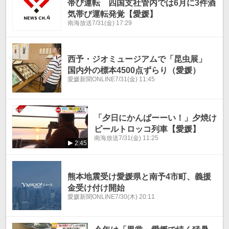
帯び運転 四国支社管内では6月に3件酒
気帯び運転発覚【愛媛】
南海放送
7/31(金) 17:29
西予・ジオミュージアムで「昆虫展」
国内外の標本4500点ずらり（愛媛）
愛媛新聞ONLINE
7/31(金) 11:45
「夕日にかんぱーーい！」夕焼け
ビールトロッコ列車【愛媛】
南海放送
7/31(金) 11:25
2:45
熊本地震受け愛媛県と南予4市町、義援
金受け付け開始
愛媛新聞ONLINE
7/30(木) 20:11