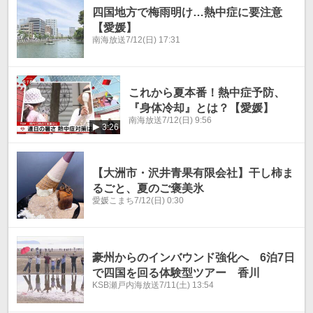
四国地方で梅雨明け…熱中症に要注意
【愛媛】
南海放送
7/12(日) 17:31
これから夏本番！熱中症予防、
『身体冷却』とは？【愛媛】
南海放送
7/12(日) 9:56
3:26
【大洲市・沢井青果有限会社】干し柿ま
るごと、夏のご褒美氷
愛媛こまち
7/12(日) 0:30
豪州からのインバウンド強化へ 6泊7日
で四国を回る体験型ツアー 香川
KSB瀬戸内海放送
7/11(土) 13:54