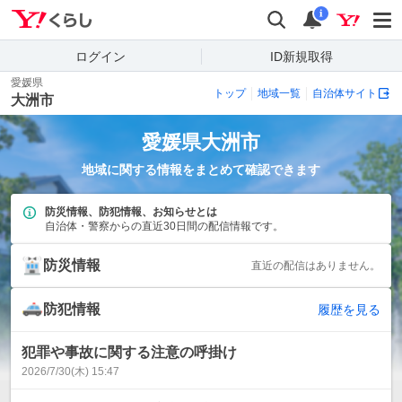
Yahoo!くらし
検索
通知
i
ログイン
ID新規取得
愛媛県
トップ
地域一覧
自治体サイト
大洲市
愛媛県
大洲市
地域に関する情報をまとめて確認できます
防災情報、防犯情報、お知らせとは
自治体・警察からの直近30日間の配信情報です。
防災情報
直近の配信はありません。
防犯情報
履歴を見る
犯罪や事故に関する注意の呼掛け
2026/7/30(木) 15:47