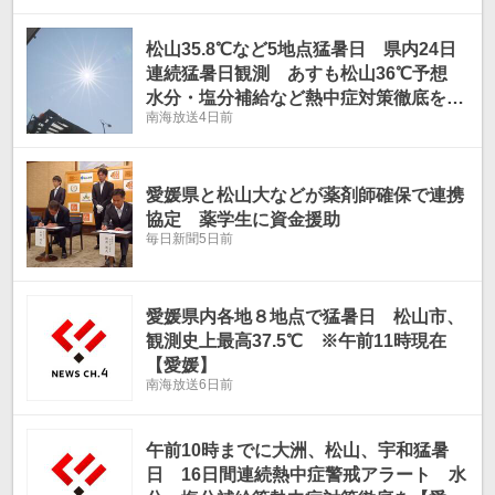
松山35.8℃など5地点猛暑日 県内24日
連続猛暑日観測 あすも松山36℃予想
水分・塩分補給など熱中症対策徹底を
南海放送
4日前
【愛媛】
愛媛県と松山大などが薬剤師確保で連携
協定 薬学生に資金援助
毎日新聞
5日前
愛媛県内各地８地点で猛暑日 松山市、
観測史上最高37.5℃ ※午前11時現在
【愛媛】
南海放送
6日前
午前10時までに大洲、松山、宇和猛暑
日 16日間連続熱中症警戒アラート 水