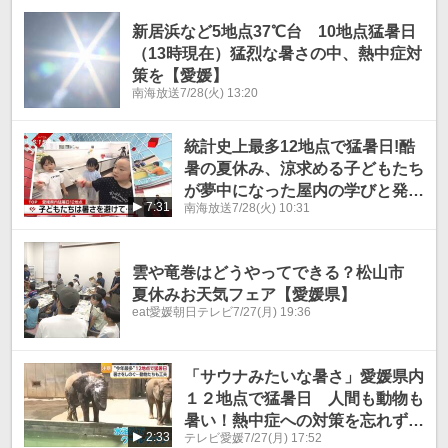
新居浜など5地点37℃台 10地点猛暑日
（13時現在）猛烈な暑さの中、熱中症対
策を【愛媛】
南海放送
7/28(火) 13:20
統計史上最多12地点で猛暑日!酷
暑の夏休み、涼求める子どもたち
が夢中になった屋内の学びと発見
7:31
南海放送
7/28(火) 10:31
に迫る【愛媛】
雲や竜巻はどうやってできる？松山市
夏休みお天気フェア【愛媛県】
eat愛媛朝日テレビ
7/27(月) 19:36
「サウナみたいな暑さ」愛媛県内
１２地点で猛暑日 人間も動物も
暑い！熱中症への対策を忘れずに
2:33
テレビ愛媛
7/27(月) 17:52
【愛媛】