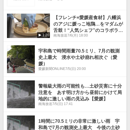
【フレンチ×愛媛産食材】八幡浜
のアジに媛っこ地鶏…をマダムが
舌鼓！“人気シェフ”のコラボラン
1:20
南海放送
7/6(月) 18:00
チ会
宇和島で時間雨量70.5ミリ、7月の観測
史上最大 浸水や土砂崩れ相次ぐ（愛
媛）
愛媛新聞ONLINE
7/5(日) 20:00
警報級大雨の可能性も…土砂災害に十分
注意を あす明け方から昼前にかけて局
地的に激しい雨の見込み【愛媛】
南海放送
7/5(日) 17:41
1時間に70.5ミリの非常に激しい雨 宇
和島で7月の観測史上最大 今後の土砂