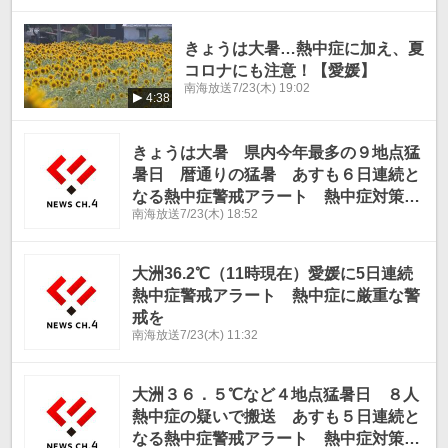
きょうは大暑…熱中症に加え、夏
コロナにも注意！【愛媛】
南海放送
7/23(木) 19:02
4:38
きょうは大暑 県内今年最多の９地点猛
暑日 暦通りの猛暑 あすも６日連続と
なる熱中症警戒アラート 熱中症対策徹
南海放送
7/23(木) 18:52
底を【愛媛】
大洲36.2℃（11時現在）愛媛に5日連続
熱中症警戒アラート 熱中症に厳重な警
戒を
南海放送
7/23(木) 11:32
大洲３６．５℃など４地点猛暑日 ８人
熱中症の疑いで搬送 あすも５日連続と
なる熱中症警戒アラート 熱中症対策徹