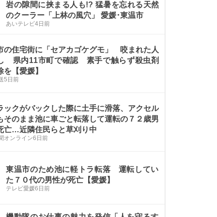
岩の隙間に挟まる人も!? 猛暑を忘れる天然
のクーラー「上林の風穴」 愛媛･東温市
あいテレビ
4日前
市の住宅街に「セアカゴケグモ」 咬まれた人
し 県内11市町で確認 素手で触らず殺虫剤
除を【愛媛】
送
5日前
ラックがバックした際に土手に滑落、アクセル
もそのまま池に車ごと転落して運転の７２歳男
死亡…近隣住民らと草刈り中
聞オンライン
6日前
東温市のため池に軽トラ転落 運転してい
た７０代の男性が死亡【愛媛】
テレビ愛媛
6日前
機動隊のお仕事の魅力を発信「人を守るす