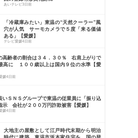
あいテレビ
3日前
「冷蔵庫みたい」東温の“天然クーラー”風
穴が人気 サーモカメラで５度「来る価値
ある」【愛媛】
テレビ愛媛
4日前
の高齢者の割合は３４．３０％ 右肩上がりで
最高に １００歳以上は国内９位の水準【愛
愛媛
4日前
装いＳＮＳグループで東温の従業員に「振り込
指示 会社が２００万円詐欺被害【愛媛】
愛媛
4日前
大地主の屋敷として江戸時代末期から明治
時代に建築 東温市坂本家住宅を 国の登