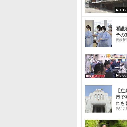
1:12
看護
予の
愛媛新聞
3:00
【注
市で
れも
あいテ