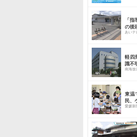
「指
の後
あいテ
軽四
識不
南海放
東温
民、
愛媛新聞