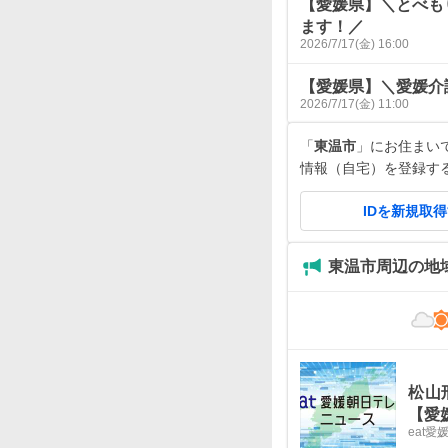
【愛媛県】＼とべも
ます！／
2026/7/17(金) 16:00
【愛媛県】＼愛媛介
2026/7/17(金) 11:00
「
東温市
」にお住まいです
情報（自宅）を登録す
IDを新規取
東温市周辺の地
松山
【愛
eat