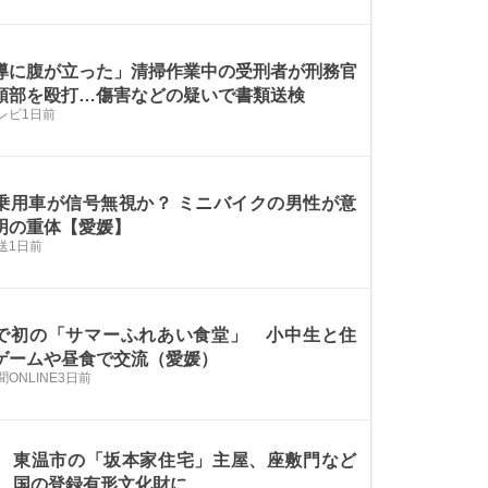
導に腹が立った」清掃作業中の受刑者が刑務官
頭部を殴打…傷害などの疑いで書類送検
レビ
1日前
乗用車が信号無視か？ ミニバイクの男性が意
明の重体【愛媛】
送
1日前
で初の「サマーふれあい食堂」 小中生と住
ゲームや昼食で交流（愛媛）
ONLINE
3日前
東温市の「坂本家住宅」主屋、座敷門など
国の登録有形文化財に