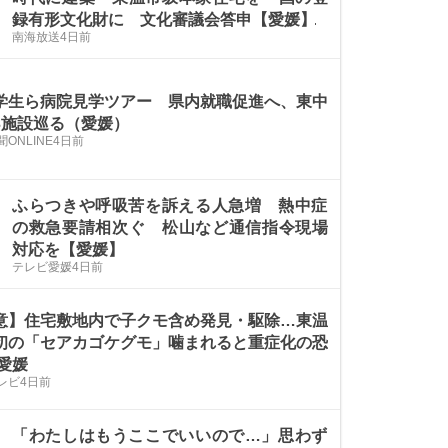
録有形文化財に 文化審議会答申【愛媛】
南海放送
4日前
学生ら病院見学ツアー 県内就職促進へ、東中
3施設巡る（愛媛）
ONLINE
4日前
ふらつきや呼吸苦を訴える人急増 熱中症
の救急要請相次ぐ 松山など通信指令現場
対応を【愛媛】
テレビ愛媛
4日前
意】住宅敷地内で子クモ含め発見・駆除…東温
初の「セアカゴケグモ」噛まれると重症化の恐
 愛媛
レビ
4日前
「わたしはもうここでいいので…」思わず