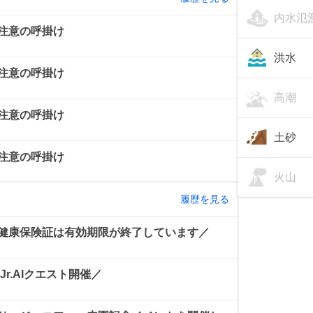
内水氾
注意の呼掛け
洪水
注意の呼掛け
高潮
注意の呼掛け
土砂
注意の呼掛け
火山
履歴を見る
健康保険証は有効期限が終了しています／
r.AIクエスト開催／