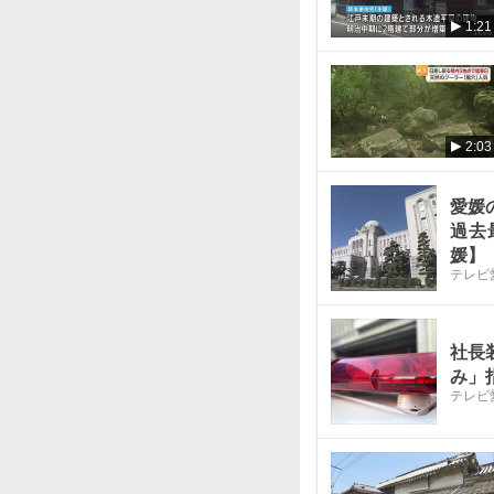
1:21
2:03
愛媛
過去
媛】
テレビ
社長
み」
テレビ