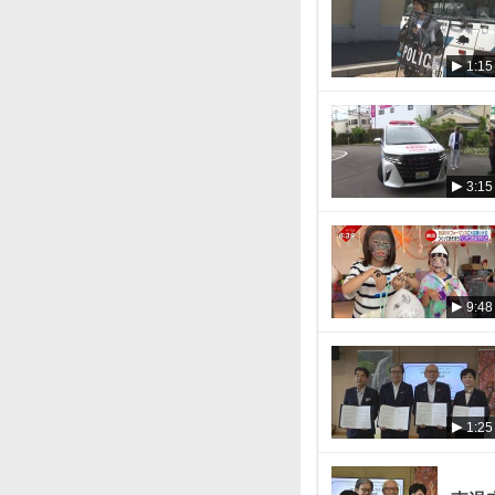
1:15
3:15
9:48
1:25