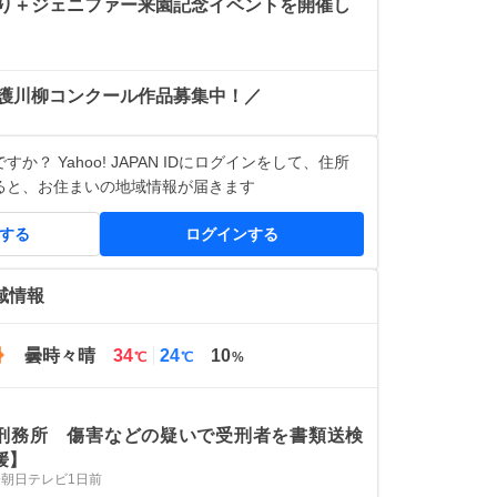
り＋ジェニファー来園記念イベントを開催し
護川柳コンクール作品募集中！／
か？ Yahoo! JAPAN IDにログインをして、住所
ると、お住まいの地域情報が届きます
得する
ログインする
域情報
最
最
曇時々晴
34
24
10
℃
℃
%
高
低
気
気
温
温
刑務所 傷害などの疑いで受刑者を書類送検
媛】
愛媛朝日テレビ
1日前