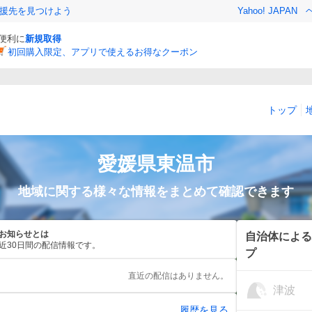
援先を見つけよう
Yahoo! JAPAN
と便利に
新規取得
初回購入限定、アプリで使えるお得なクーポン
トップ
愛媛県
東温市
地域に関する様々な情報をまとめて確認できます
お知らせとは
自治体による
近30日間の配信情報です。
プ
直近の配信はありません。
津波
履歴を見る