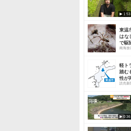
1:53
東温
はな
で駆
南海放
軽ト
踏む
性が
読売新
0:36