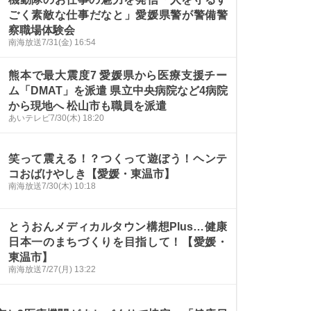
ごく素敵な仕事だなと」愛媛県警が警備警
察職場体験会
南海放送
7/31(金) 16:54
熊本で最大震度7 愛媛県から医療支援チー
ム「DMAT」を派遣 県立中央病院など4病院
から現地へ 松山市も職員を派遣
あいテレビ
7/30(木) 18:20
笑って震える！？つくって遊ぼう！ヘンテ
コおばけやしき【愛媛・東温市】
南海放送
7/30(木) 10:18
とうおんメディカルタウン構想Plus…健康
日本一のまちづくりを目指して！【愛媛・
東温市】
南海放送
7/27(月) 13:22