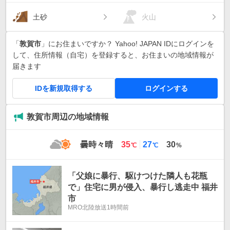
土砂
火山
「
敦賀市
」にお住まいですか？ Yahoo! JAPAN IDにログインを
して、住所情報（自宅）を登録すると、お住まいの地域情報が
届きます
IDを新規取得する
ログインする
敦賀市周辺の地域情報
最
最
曇時々晴
35
27
30
℃
℃
%
高
低
気
気
温
温
「父娘に暴行、駆けつけた隣人も花瓶
で」住宅に男が侵入、暴行し逃走中 福井
市
MRO北陸放送
1時間前