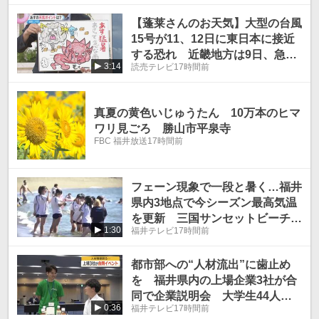
【蓬莱さんのお天気】大型の台風
15号が11、12日に東日本に接近
する恐れ 近畿地方は9日、急な
3:14
読売テレビ
17時間前
雨にご注意を！
真夏の黄色いじゅうたん 10万本のヒマ
ワリ見ごろ 勝山市平泉寺
FBC 福井放送
17時間前
フェーン現象で一段と暑く…福井
県内3地点で今シーズン最高気温
を更新 三国サンセットビーチに
1:30
福井テレビ
17時間前
ぎわう
都市部への“人材流出”に歯止め
を 福井県内の上場企業3社が合
同で企業説明会 大学生44人が
0:36
福井テレビ
17時間前
採用担当者と意見交換