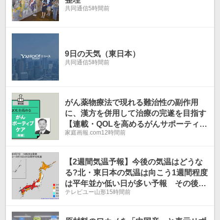
共同通信
5時間前
9日の天気（東日本）
共同通信
5時間前
がん薬物療法で現れる難治性の副作用
に、漢方を併用して治療の完遂を目指す
【連載・QOLを高めるがんサポーティブ
家庭画報.com
12時間前
ケア】
【2週間気温予報】今後の気温はどうな
る?北・東日本の気温は向こう1週間程度
は平年並か低い日が多い予報 その後は
テレビユー山形
15時間前
平年並か高い予報 熱中症などに注意
今後の全国の天気を画像で 気象庁