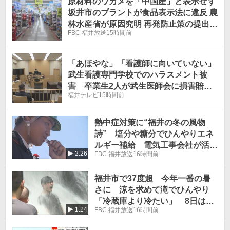
原材料のワカメを「中国産」と表示せず
坂井市のプラントが食品表示法に違反 農
林水産省が原因究明 再発防止策の提出求
FBC 福井放送
15時間前
める
「あほやな」「看護師に向いていない」
武生看護専門学校でのハラスメント被
害 卒業生2人が武生医師会に損害賠償
福井テレビ
15時間前
請求 医師会は争う姿勢
熱中症対策に“福井の冬の風物
詩” 塩分や糖分でひんやりエネ
ルギー補給 電気工事会社が活
2:26
FBC 福井放送
16時間前
用 熊本の被災地にも
福井市で37度超 今年一番の暑
さに 涼を求めて滝でひんやり
「冷蔵庫より冷たい」 8日は雨
1:24
FBC 福井放送
16時間前
や雷雨に