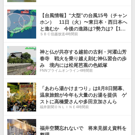
【台風情報】“大型”の台風15号（チャン
ホン） 11日（火）〜東日本・西日本へ
と進むか 今後の進路は?勢力は?【18
ＳＢＣ信越放送
4時間前
日（火）までの雨風シミュレーション画
像】お盆休みに影響か（8日午前7時・気
象庁発表）
神と仏が共存する越前の古刹・河濯山芳
春寺 戦火を乗り越え刻む神仏習合の歩
み 境内には松尾芭蕉の色紙塚
FNNプライムオンライン
4時間前
「あわら湯かけまつり」は8月8日開幕、
温泉旅館が今年も大量のお湯を提供 ゲ
ストに高橋愛さんや多田京加さんら
福井新聞ＯＮＬＩＮＥ
4時間前
福井空襲忘れないで 将来見据え資料を
整理