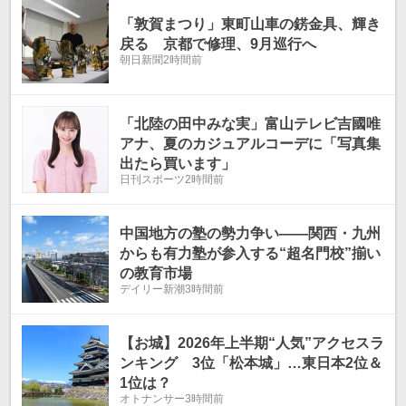
「敦賀まつり」東町山車の錺金具、輝き
戻る 京都で修理、9月巡行へ
朝日新聞
2時間前
「北陸の田中みな実」富山テレビ吉國唯
アナ、夏のカジュアルコーデに「写真集
出たら買います」
日刊スポーツ
2時間前
中国地方の塾の勢力争い――関西・九州
からも有力塾が参入する“超名門校”揃い
の教育市場
デイリー新潮
3時間前
【お城】2026年上半期“人気”アクセスラ
ンキング 3位「松本城」…東日本2位＆
1位は？
オトナンサー
3時間前