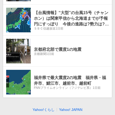
【台風情報】“大型”の台風15号（チャン
ホン）は関東甲信から北海道までが予報
円にすっぽり 今後の進路は?勢力は?
ＳＢＣ信越放送
1日前
【17日（月）までの雨風シミュレーショ
ン画像掲載】お盆の天気に影響?（6日午
前10時5分・気象庁発表）
京都府北部で震度1の地震
京都新聞
1日前
福井県で最大震度2の地震 福井県・福
井市、鯖江市、越前市、越前町
FNNプライムオンライン（フジテレビ系）
1日前
Yahoo!くらし
Yahoo! JAPAN