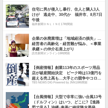
住宅に男が侵入し暴行、住人と隣人3人
けが 逃走中、30代か 福井市、8月7日
午後
福井新聞ＯＮＬＩＮＥ
17時間前
企業の休廃業増は「地域経済の損失」…
経営者の高齢化・経営難が悩み、＜事業
承継＞の仲介右肩上がり
読売新聞オンライン
18時間前
【倒産情報】創業113年のスポーツ用品
店が破産開始決定 ピーク時は13億円を
超える売上高も…大手との競争やコロナ
TBS NEWS DIG Powered by JNN
18時間前
禍の影響で赤字に 福井市 【東京商工リ
サーチ】
【台風情報】大型で非常に強い台風13号
（ドルフィン）はいつ、どこに?【進路
図で見る】沖縄･奄美に線状降水帯発生