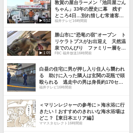
敦賀の屋台ラーメン「池田屋ごん
ちゃん」33年の歴史に幕 残す
ところ4日…別れ惜しむ常連客で
6:52
福井テレビ
16時間前
連日行列 醤油ベースの「Ｗスー
プ」は次の世代へ
勝山市に“恐竜の宿”オープン ト
リケラトプスがお出迎え 天然温
泉でのんびり ファミリー層をタ
1:05
FBC 福井放送
16時間前
ーゲットに
白昼の住宅に男が押し入り住人ら襲われ
る 助けに入った隣人は玄関の花瓶で頭
殴られる 逃走中の男は身長約170セン
福井テレビ
16時間前
チの30代か 警察が行方追う
＜マリンレジャーの参考に＞海水浴に行
きたい！おすすめのきれいな海水浴場は
どこ？【東日本エリア編】
ママスタセレクト
16時間前