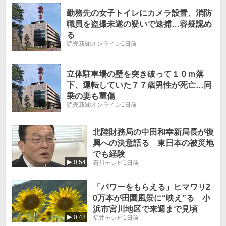
勤務先の女子トイレにカメラ設置、消防
職員を盗撮未遂の疑いで逮捕…容疑認め
る
読売新聞オンライン
1日前
立体駐車場の壁を突き破って１０ｍ落
下、運転していた７７歳男性が死亡…同
乗の妻も重傷
読売新聞オンライン
1日前
北陸財務局の中田和幸新局長が復
興への決意語る 東日本の被災地
でも経験
0:54
石川テレビ
1日前
「パワーをもらえる」ヒマワリ2
0万本が田園風景に“映え”る 小
浜市宮川地区で来週まで見頃
0:48
福井テレビ
1日前