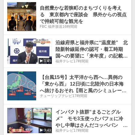
自然豊かな若狭町のまちづくりを考え
る 東京都内で座談会 県外からの視点
で持続可能な観光を
FBC 福井放送
16時間前
沿線府県と福井県に“温度差” 北
陸新幹線延伸の認可・着工時期
国への要望に「来年度」の記載見
1:45
福井テレビ
17時間前
送る 「スケジュールありきでは
ない」意見を尊重
【台風15号】太平洋から西へ…異例の
「東から西」 12日頃に北陸沖の日本海
へ抜けるおそれ【雨と風のシミュレーシ
チューリップテレビ
17時間前
ョン】
インパクト抜群“まるごとグル
メ” モモ3玉使ったパフェに冷
やし中華はさんだコッペパン 開
3:49
福井テレビ
17時間前
店から30分で売り切れも