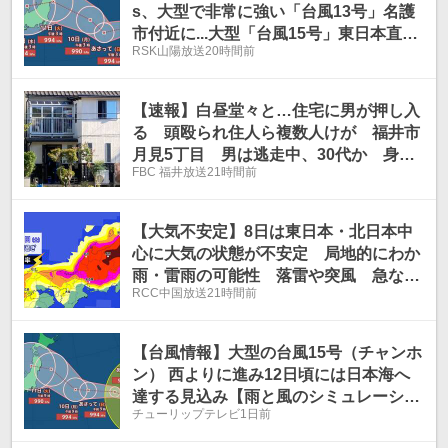
s、大型で非常に強い「台風13号」名護
市付近に...大型「台風15号」東日本直撃
RSK山陽放送
20時間前
か...お盆への影響は?18日（火）までの
雨・風シミュレーションを確認【気象庁
7日午後4時5分発表】
【速報】白昼堂々と…住宅に男が押し入
る 頭殴られ住人ら複数人けが 福井市
月見5丁目 男は逃走中、30代か 身長1
FBC 福井放送
21時間前
70センチ台で短髪の黒髪 警察が行方追
う
【大気不安定】8日は東日本・北日本中
心に大気の状態が不安定 局地的にわか
雨・雷雨の可能性 落雷や突風 急な強
RCC中国放送
21時間前
雨に注意
【台風情報】大型の台風15号（チャンホ
ン） 西よりに進み12日頃には日本海へ
達する見込み【雨と風のシミュレーショ
チューリップテレビ
1日前
ン】