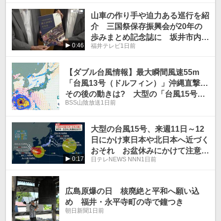
山車の作り手や迫力ある巡行を紹
介 三国祭保存振興会が20年の
歩みまとめ記念誌に 坂井市内の
0:46
福井テレビ
1日前
小学校や図書館に配布
【ダブル台風情報】最大瞬間風速55m
「台風13号（ドルフィン）」沖縄直撃…
その後の動きは? 大型の「台風15号
BSS山陰放送
1日前
（チャンホン）」は東日本〜北日本に接
近か お盆はどうなる? 進路予想・雨
風シミュレーション【気象庁6日10時45
大型の台風15号、来週11日～12
分発表】
日にかけ東日本や北日本へ近づく
おそれ お盆休みにかけて注意が
0:17
日テレNEWS NNN
1日前
必要
広島原爆の日 核廃絶と平和へ願い込
め 福井・永平寺町の寺で鐘つき
朝日新聞
1日前