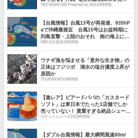
TBS NEWS DIG Powered by JNN
18時間前
のおそれも 台風15号（チャンホン）は
お盆休みに東・北日本に接近・上陸か
【台風情報】台風13号が再発達、935hP
aで沖縄最接近 台風15号はお盆時期に
列島直撃・上陸のおそれ 南の海上に2
OBS大分放送
18時間前
つの“台風のたまご”【気象庁最新発表】
ウナギ漁を悩ませる「意外な生き物」の
正体はフジツボ 湖水の塩分濃度上昇が
原因か
TSURINEWS
19時間前
【激レア】ビアードパパの「カスタード
ソフト」は東日本でたった1店舗でしか
売っていない！ 貴重すぎる絶品シューソ
ロケットニュース24
20時間前
フトを食べに行ってきた
【ダブル台風情報】最大瞬間風速60m/