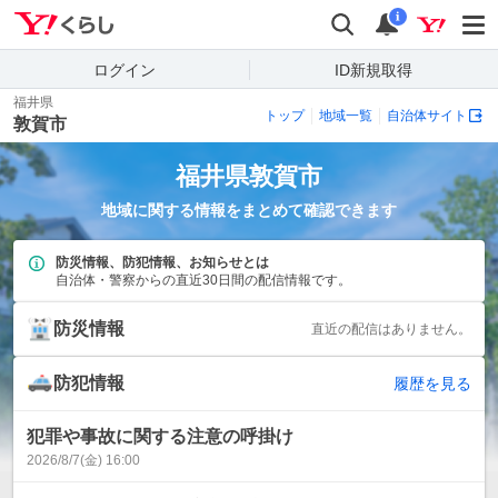
Yahoo!くらし
検索
通知
i
ログイン
ID新規取得
福井県
トップ
地域一覧
自治体サイト
敦賀市
福井県
敦賀市
地域に関する情報をまとめて確認できます
防災情報、防犯情報、お知らせとは
自治体・警察からの直近30日間の配信情報です。
防災情報
直近の配信はありません。
防犯情報
履歴を見る
犯罪や事故に関する注意の呼掛け
2026/8/7(金) 16:00