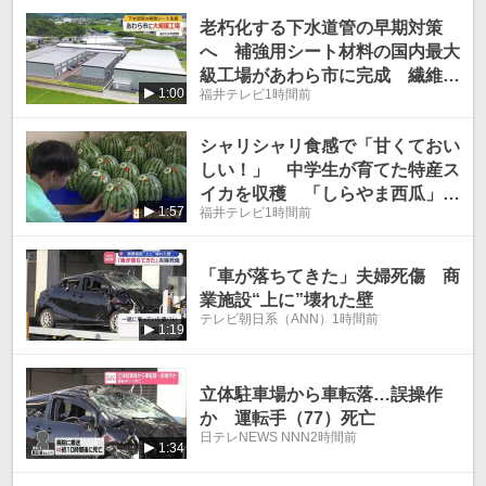
老朽化する下水道管の早期対策
へ 補強用シート材料の国内最大
級工場があわら市に完成 繊維資
1:00
福井テレビ
1時間前
材メーカー「SHINDO」
シャリシャリ食感で「甘くておい
しい！」 中学生が育てた特産ス
イカを収穫 「しらやま西瓜」の
1:57
福井テレビ
1時間前
農家が指導 8日に地元の農家レ
ストランで販売
「車が落ちてきた」夫婦死傷 商
業施設“上に”壊れた壁
テレビ朝日系（ANN）
1時間前
1:19
立体駐車場から車転落…誤操作
か 運転手（77）死亡
日テレNEWS NNN
2時間前
1:34