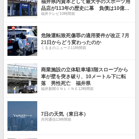
福井県内資本として最大手のスポーツ用
品店が113年の歴史に幕 負債は10億56
福井テレビ
10時間前
00万円
危険運転致死傷罪の適用要件が改正 7月
21日からどう変わったのか
くるまのニュース
11時間前
商業施設の立体駐車場3階スロープから
車が壁を突き破り、10メートル下に転
落 男性死亡 福井県
福井新聞ＯＮＬＩＮＥ
12時間前
7日の天気（東日本）
共同通信
13時間前