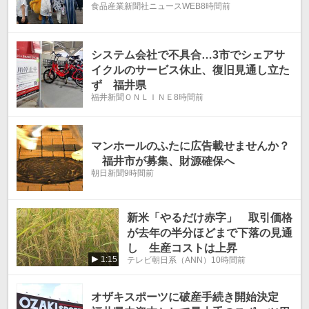
食品産業新聞社ニュースWEB
8時間前
システム会社で不具合…3市でシェアサ
イクルのサービス休止、復旧見通し立た
ず 福井県
福井新聞ＯＮＬＩＮＥ
8時間前
マンホールのふたに広告載せませんか？
福井市が募集、財源確保へ
朝日新聞
9時間前
新米「やるだけ赤字」 取引価格
が去年の半分ほどまで下落の見通
し 生産コストは上昇
1:15
テレビ朝日系（ANN）
10時間前
オザキスポーツに破産手続き開始決定