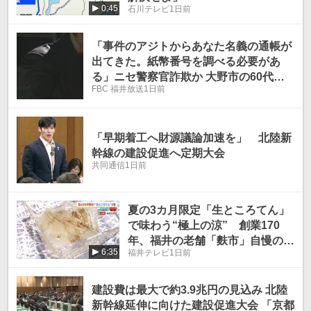
0:45
石川テレビ
1日前
「事件のアジトからあなた名義の通帳が
出てきた。紙幣番号を調べる必要があ
る」ニセ警察官詐欺か 大野市の60代の
FBC 福井放送
1日前
女性が300万円の被害
「早期着工へ財源議論加速を」 北陸新
幹線の建設促進へ定期大会
共同通信
1日前
夏の3カ月限定「生ところてん」
で味わう“極上の涼” 創業170
年、福井の老舗「麩市」自慢の地
6:35
福井テレビ
1日前
がらしと酢醤油でさっぱりと
建設費は最大で約3.9兆円の見込み 北陸
新幹線延伸に向けた建設促進大会 「京都