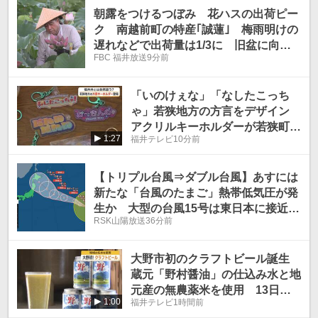
朝露をつけるつぼみ 花ハスの出荷ピー
ク 南越前町の特産｢誠蓮｣ 梅雨明けの
遅れなどで出荷量は1/3に 旧盆に向け
FBC 福井放送
9分前
て県内や関西方面に
「いのけぇな」「なしたこっち
ゃ」若狭地方の方言をデザイン
アクリルキーホルダーが若狭町の
1:27
福井テレビ
10分前
道の駅に登場 5種類どれが出る
かお楽しみ…カプセルトイで販売
【トリプル台風⇒ダブル台風】あすには
新たな「台風のたまご」熱帯低気圧が発
生か 大型の台風15号は東日本に接近
RSK山陽放送
36分前
か...大型で強い台風13号は?雨・風シミ
ュレーションを確認【気象庁台風情報 6
日午後7時10分】
大野市初のクラフトビール誕生
蔵元「野村醤油」の仕込み水と地
元産の無農薬米を使用 13日か
1:00
福井テレビ
1時間前
ら販売