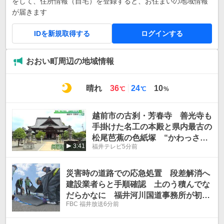
をして、住所情報（自宅）を登録すると、お住まいの地域情報
が届きます
IDを新規取得する
ログインする
おおい町周辺の地域情報
最
最
晴れ
36
24
10
℃
℃
%
高
低
気
気
越前市の古刹・芳春寺 善光寺も
温
温
手掛けた名工の本殿と県内最古の
松尾芭蕉の色紙塚 “かわっさ
3:41
福井テレビ
5分前
ん"で親しまれる神仏習合の寺
へ“小旅”
災害時の道路での応急処置 段差解消へ
建設業者らと手順確認 土のう積んでな
だらかなに 福井河川国道事務所が初め
FBC 福井放送
6分前
て訓練実施