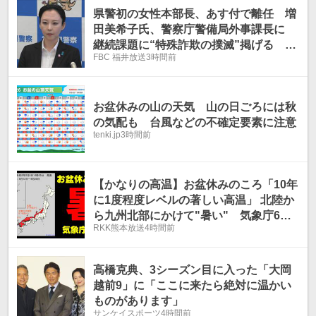
県警初の女性本部長、あす付で離任 増
田美希子氏、警察庁警備局外事課長に
継続課題に“特殊詐欺の撲滅”掲げる 後
FBC 福井放送
3時間前
任は警察庁交通規制課長の平野雄介氏
お盆休みの山の天気 山の日ごろには秋
の気配も 台風などの不確定要素に注意
tenki.jp
3時間前
【かなりの高温】お盆休みのころ「10年
に1度程度レベルの著しい高温」 北陸か
ら九州北部にかけて"暑い" 気象庁6日
RKK熊本放送
4時間前
午後2時30分発表
高橋克典、3シーズン目に入った「大岡
越前9」に「ここに来たら絶対に温かい
ものがあります」
サンケイスポーツ
4時間前