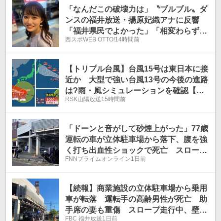
「なんだこの破壊力は」〝ブルブル〟ダ
ンスの福井放送・揚原妃織アナに反響
「福井県民でよかった」「相変わらず素
西スポWEB OTTO!
14時間前
晴らしい」
【トリプル台風】台風15号は東日本に接
近か 大型で強い台風13号の今後の進路
は?雨・風シミュレーションを確認【気
RSK山陽放送
15時間前
象庁台風情報 6日午前4時45分発表】
「ドーンと音がして砂煙上がった」77歳
運転の車が立体駐車場から落下、腹を強
く打ち出血性ショックで死亡 スロープ
FNNプライムオンライン
1日前
の壁を突き破る
【続報】商業施設の立体駐車場から乗用
車が転落 運転手の高齢男性が死亡 助
手席の妻も重傷 スロープ走行中、壁に
FBC 福井放送
1日前
衝突か