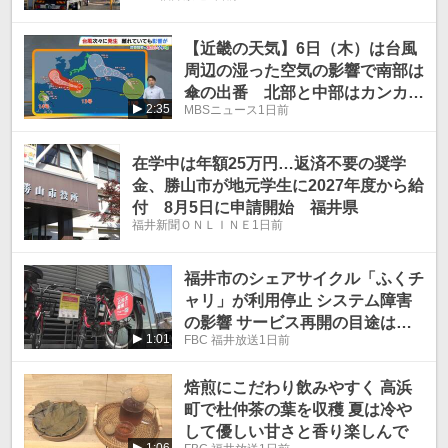
【近畿の天気】6日（木）は台風
周辺の湿った空気の影響で南部は
傘の出番 北部と中部はカンカン
2:35
MBSニュース
1日前
照りの猛暑
在学中は年額25万円…返済不要の奨学
金、勝山市が地元学生に2027年度から給
付 8月5日に申請開始 福井県
福井新聞ＯＮＬＩＮＥ
1日前
福井市のシェアサイクル「ふくチ
ャリ」が利用停止 システム障害
の影響 サービス再開の目途は立
1:01
FBC 福井放送
1日前
たず
焙煎にこだわり飲みやすく 高浜
町で杜仲茶の葉を収穫 夏は冷や
して優しい甘さと香り楽しんで