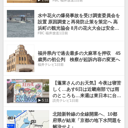
1:06
FBC 福井放送
1日前
水中花火の爆発事故を受け調査委員会を
設置 原因調査と再発防止策を策定へ 高
浜町の観光協会 8月の花火大会は安全対
FBC 福井放送
1日前
策考慮の上実施決定
福井県内で過去最多の大麻草を押収 45
歳男の初公判 検察が起訴内容の変更へ
福井テレビ
1日前
【蓬莱さんのお天気】今夜は寝苦
しく…あす6日は近畿南部では雨
のところも…来週は東日本に台風
5:11
読売テレビ
1日前
が！
北陸新幹線の全線開業へ、10都
府県が結束「京都の地下水問題を
解決せよ」