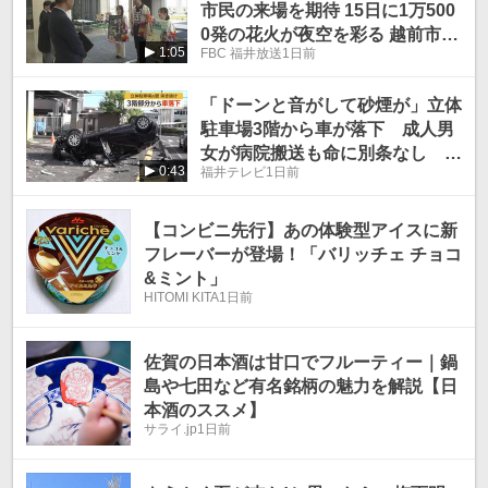
市民の来場を期待 15日に1万500
0発の花火が夜空を彩る 越前市サ
1:05
FBC 福井放送
1日前
マーフェスティバル
「ドーンと音がして砂煙が」立体
駐車場3階から車が落下 成人男
女が病院搬送も命に別条なし 敦
0:43
福井テレビ
1日前
賀市の量販店
【コンビニ先行】あの体験型アイスに新
フレーバーが登場！「バリッチェ チョコ
&ミント」
HITOMI KITA
1日前
佐賀の日本酒は甘口でフルーティー｜鍋
島や七田など有名銘柄の魅力を解説【日
本酒のススメ】
サライ.jp
1日前