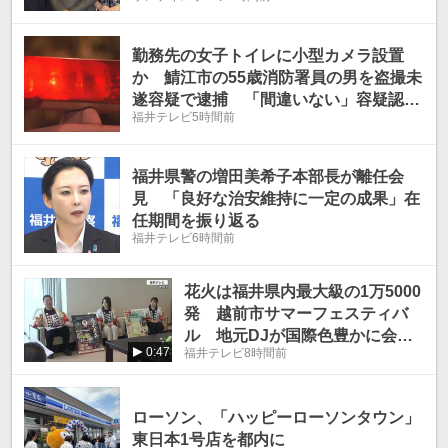
勤務先の女子トイレに小型カメラ設置
か 鯖江市の55歳消防署員の男を盗撮未
遂容疑で逮捕 「間違いない」容疑認め
福井テレビ
5時間前
る
福井県警の増田美希子本部長が離任会
見 「良好な治安維持に一定の成果」在
任期間を振り返る
福井テレビ
6時間前
花火は福井県内最大級の1万5000
発 越前市サマーフェスティバ
ル 地元DJが国際色豊かに会場
0:47
福井テレビ
8時間前
盛り上げ 8月14日、15日に開催
ローソン、「ハッピーローソンタウン」
東日本1号店を都内に