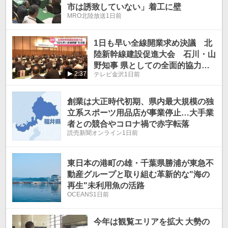
市は誘致していない」着工に壁
MRO北陸放送
1日前
1日も早い全線開業求め決議 北
陸新幹線建設促進大会 石川・山
野知事 県としての全面的協力を
2:37
テレビ金沢
1日前
表明
創業は大正時代初期、県内最大規模の独
立系スポーツ用品店が事業停止…大手業
者との競合やコロナ禍で赤字転落
読売新聞オンライン
1日前
東日本の港町の雄・千葉県勝浦が東急不
動産グループと取り組む革新的な"海の
再生"未利用魚の活路
OCEANS
1日前
今年は観覧エリアを拡大 大勢の