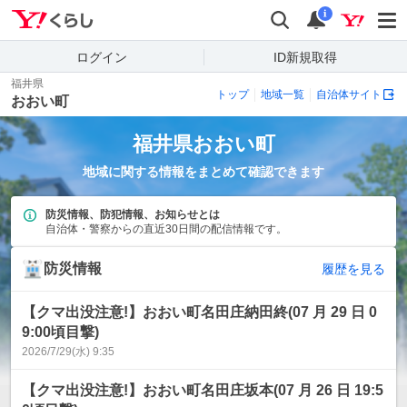
Yahoo!くらし
検索
通知
i
ログイン
ID新規取得
福井県
トップ
地域一覧
自治体サイト
おおい町
福井県
おおい町
地域に関する情報をまとめて確認できます
防災情報、防犯情報、お知らせとは
自治体・警察からの直近30日間の配信情報です。
防災情報
履歴を見る
【クマ出没注意!】おおい町名田庄納田終(07 月 29 日 0
9:00頃目撃)
2026/7/29(水) 9:35
【クマ出没注意!】おおい町名田庄坂本(07 月 26 日 19:5