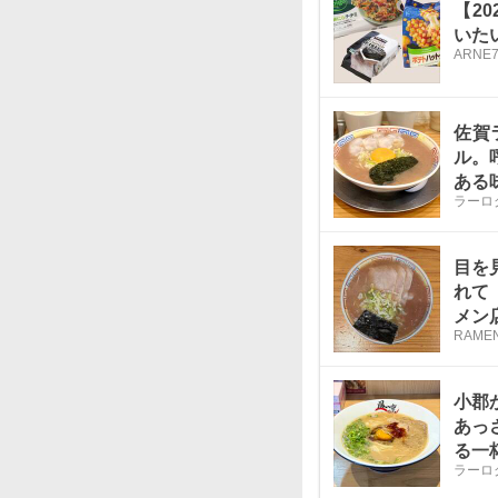
【2
いた
ARNE
7
佐賀
ル。
ある
ラーロ
目を
れて
メン
RAMEN
小郡
あっ
る一
ラーロ