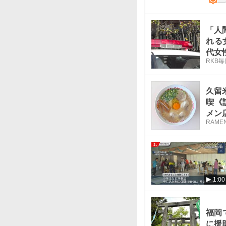
「人
れる
代女
RKB
久留
喫《
メン
RAMEN
1:00
福岡
に援