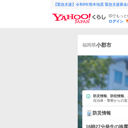
【緊急支援】令和8年熊本地震 緊急支援募
IDでもっ
ログイン
小郡市
福岡県
防災情報、防犯情報、
自治体・警察からの直
防災情報
16時27分発生の地