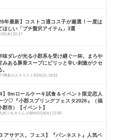
026年最新】コストコ通コス子が厳選！一度は
てほしい「プチ贅沢アイテム」3選
/28(木) 20:37
辛味ダレが光る小郡系を受け継ぐ一杯。まろや
甘みある豚骨スープにピリッと辛い刺激がクセ
る。
グ/博多のススリスト
5/24(日) 18:01
/24】9mロールケーキ試食＆イベント限定恋人
ーツ♡『小郡スプリングフェスタ2026』（福
小郡市）【イベント】
九州ジモタイムズWish
5/19(火) 12:00
/23 アサデス。フェス】『パンネスト』人気ベ