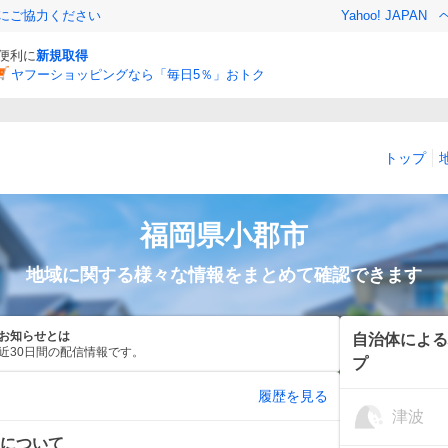
金にご協力ください
Yahoo! JAPAN
と便利に
新規取得
ヤフーショッピングなら「毎日5％」おトク
トップ
福岡県
小郡市
地域に関する様々な情報をまとめて確認できます
お知らせとは
自治体による
近30日間の配信情報です。
プ
履歴を見る
津波
震について