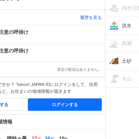
内水氾
履歴を見る
洪水
注意の呼掛け
高潮
注意の呼掛け
土砂
直近の配信はありません。
火山
か？ Yahoo! JAPAN IDにログインをして、住所
ると、お住まいの地域情報が届きます
得する
ログインする
域情報
最
最
晴時々曇
37
26
10