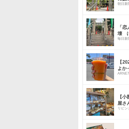
朝日新
「恋
壊 
毎日新
【2
よか
ARNE
7
【小
屋さ
リビン