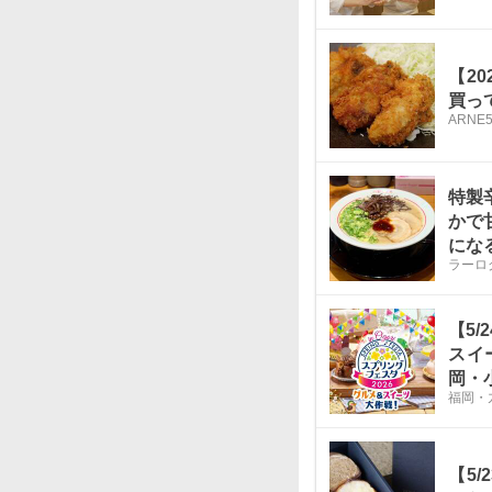
【2
買っ
ARNE
5
特製
かで
にな
ラーロ
【5
スイ
岡・
福岡・
【5