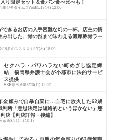
3入り限定セット＆食パン食べ比べも！
九州ジモタイムズWish
5/18(月) 12:00
ができるお店の入手困難な幻の一杯。店主の情
生み出した、骨の髄まで味わえる濃厚豚骨ラー
。
グ/博多のススリスト
5/7(木) 18:00
セクハラ・パワハラない町めざし協定締
結 福岡県弁護士会が小郡市に法的サービ
ス提供
RKB毎日放送
3/23(月) 12:02
年金頼みで自暴自棄に…自宅に放火した62歳
裁判所「意思決定は短絡的というほかない」懲
年判決【判決詳報・後編】
毎日放送
3/21(土) 10:17
を燃やしてやる」両親の年金頼りの62歳無職