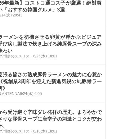
026年最新】コストコ通コス子が厳選！絶対買
い「おすすめ韓国グルメ」3選
/14(火) 20:43
ラーメンを彷彿させる卵黄が浮かぶビジュア
呼び戻し製法で炊き上げる純豚骨スープの深み
味わい
グ/博多のススリスト
6/25(木) 18:01
見張る旨さの熟成豚骨ラーメンの魅力に心惹か
《祝創業3周年を迎えた新進気鋭の純豚骨ラー
店》
 ANTENNA
6/24(水) 6:05
から受け継ぐ辛味ダレ発祥の歴史。まろやかで
さりな豚骨スープに唐辛子の刺激とコクが交わ
杯。
グ/博多のススリスト
6/18(木) 18:01