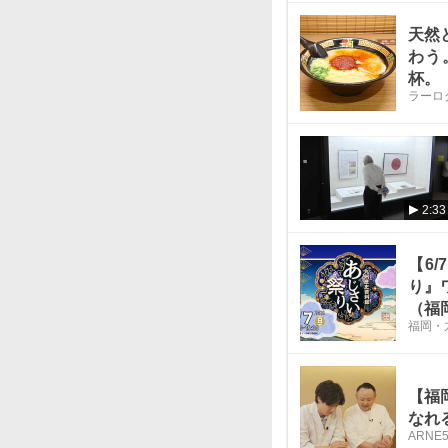
天然
わう
杯。
ラーロ
2:33
【6
り』
（福
福岡・
【福
なれ
ARNE
5