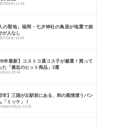
聞
7/30(木) 11:30
人の聖地」福岡・七夕神社の鳥居が地震で崩
けが人なし
聞
7/29(水) 15:09
026年最新】コストコ通コス子が厳選！買って
った「最近のヒット商品」3選
/28(火) 20:44
郡市】三国が丘駅前にある、和の風情漂うパン
ん「ミッケ」！
グWeb
7/28(火) 15:05