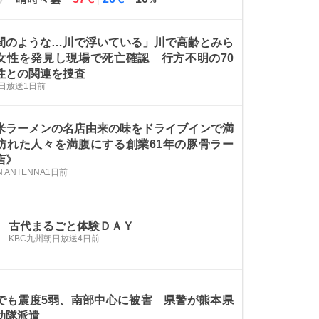
℃
℃
%
高
低
気
気
温
温
間のような…川で浮いている」川で高齢とみら
女性を発見し現場で死亡確認 行方不明の70
性との関連を捜査
毎日放送
1日前
米ラーメンの名店由来の味をドライブインで満
訪れた人々を満腹にする創業61年の豚骨ラー
店》
 ANTENNA
1日前
古代まるごと体験ＤＡＹ
KBC九州朝日放送
4日前
でも震度5弱、南部中心に被害 県警が熊本県
助隊派遣