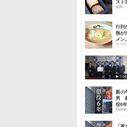
スト
福岡・
行列
熱が
メン
ラーロ
1:04
親の
男 
役6
RKB
「家