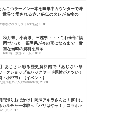
とんこつラーメン一本を味集中カウンターで味
。世界で愛される赤い秘伝のタレが名物の一
グ/博多のススリスト
6/12(金) 18:01
秋月県、小倉県、三潴県・・・これ全部”福
岡”だった 福岡県が今の形になるまで 貴
重な当時の資料を展示
RKB毎日放送
6/10(水) 18:00
/7】あじさい彩る歴史資料館で『あじさい祭
ワークショップ＆バックヤード探検がアツい！
岡・小郡市）【イベント】
九州ジモタイムズWish
6/4(木) 21:00
岡日帰りおでかけ】岡澤アキラさんと！夢中に
るカルチャー体験＜「バリはやッ！」コラボ＞
/28(木) 21:12