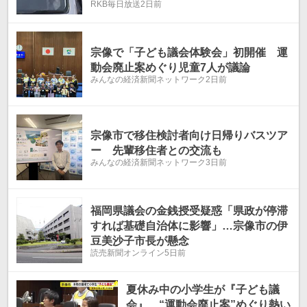
RKB毎日放送
2日前
歳女を逮捕
宗像で「子ども議会体験会」初開催 運
動会廃止案めぐり児童7人が議論
みんなの経済新聞ネットワーク
2日前
宗像市で移住検討者向け日帰りバスツア
ー 先輩移住者との交流も
みんなの経済新聞ネットワーク
3日前
福岡県議会の金銭授受疑惑「県政が停滞
すれば基礎自治体に影響」…宗像市の伊
豆美沙子市長が懸念
読売新聞オンライン
5日前
夏休み中の小学生が『子ども議
会』 “運動会廃止案”めぐり熱い