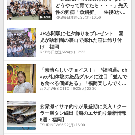
どうやって育てたら・・・」先天
性の難病「魚鱗癬」 生後8か月
6:08
RKB毎日放送
6/25(木) 16:56
の女の子と家族が初めて参加した
「家族会」、出会った先輩パパマ
マたちとの時間
JR赤間駅に七夕飾りをプレゼント 園
児が幼稚園の裏山で採れた笹に飾り付
け 福岡
RKB毎日放送
6/24(水) 12:22
「素晴らしいチョイス！」〝福岡通〟ch
ayが初体験の絶品グルメに注目「並んで
も食べる価値ある」「福岡楽しんでくれ
西スポWEB OTTO！
6/23(火) 22:30
て嬉しか」「満喫できたようですね」
玄界灘イサキ釣りが最盛期に突入！クー
ラー満タン続出【船のエサ釣り最新情報
6選・福岡】
TSURINEWS
6/22(月) 16:00