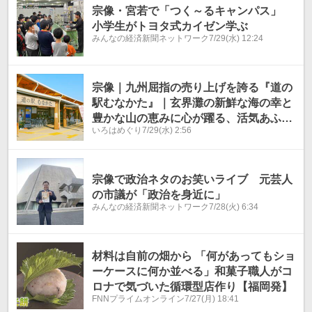
宗像・宮若で「つく～るキャンパス」
小学生がトヨタ式カイゼン学ぶ
みんなの経済新聞ネットワーク
7/29(水) 12:24
宗像｜九州屈指の売り上げを誇る『道の
駅むなかた』｜玄界灘の新鮮な海の幸と
豊かな山の恵みに心が躍る、活気あふれ
いろはめぐり
7/29(水) 2:56
る巨大市場をレポート
宗像で政治ネタのお笑いライブ 元芸人
の市議が「政治を身近に」
みんなの経済新聞ネットワーク
7/28(火) 6:34
材料は自前の畑から 「何があってもショ
ーケースに何か並べる」和菓子職人がコ
ロナで気づいた循環型店作り【福岡発】
FNNプライムオンライン
7/27(月) 18:41