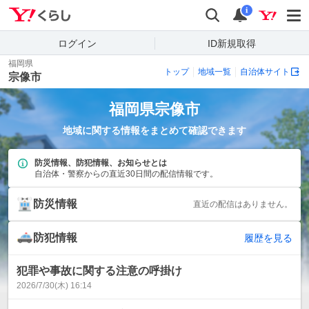
Yahoo!くらし
検索
通知
i
ログイン
ID新規取得
福岡県
トップ
地域一覧
自治体サイト
宗像市
福岡県
宗像市
地域に関する情報をまとめて確認できます
防災情報、防犯情報、お知らせとは
自治体・警察からの直近30日間の配信情報です。
防災情報
直近の配信はありません。
防犯情報
履歴を見る
犯罪や事故に関する注意の呼掛け
2026/7/30(木) 16:14