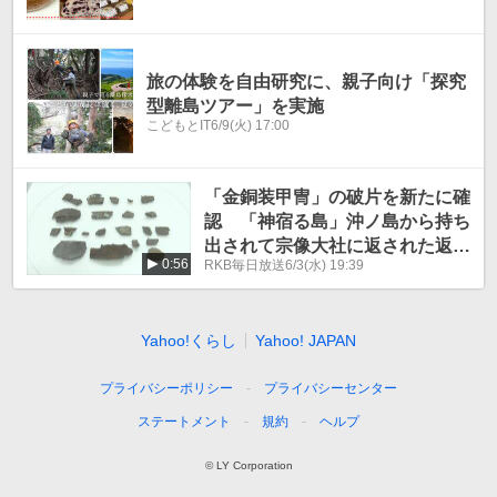
旅の体験を自由研究に、親子向け「探究
型離島ツアー」を実施
こどもとIT
6/9(火) 17:00
「金銅装甲冑」の破片を新たに確
認 「神宿る島」沖ノ島から持ち
出されて宗像大社に返された返納
0:56
RKB毎日放送
6/3(水) 19:39
品の調査
Yahoo!くらし
Yahoo! JAPAN
プライバシーポリシー
プライバシーセンター
ステートメント
規約
ヘルプ
© LY Corporation