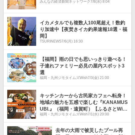
みんなの経済新聞ネットワーク
7/8(水) 8:04
イカメタルでも複数人100尾超え！数釣
り加速中【夜焚きイカ釣果速報18選・福
岡】
TSURINEWS
7/6(月) 16:30
【福岡】雨の日でも思いっきり遊べる！
子連れファミリー必見の屋内スポット3
選
福岡・九州ジモタイムズWish
7/3(金) 21:00
キッチンカーから古民家カフェへ転身！
地域の魅力を五感で楽しむ『KANAMUS
UBI.』（福岡・遠賀町）【ふるさとWis
福岡・九州ジモタイムズWish
7/1(水) 20:00
h】
去年の大雨で被災したプール再