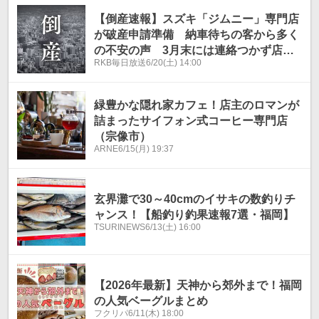
【倒産速報】スズキ「ジムニー」専門店
が破産申請準備 納車待ちの客から多く
の不安の声 3月末には連絡つかず店舗
RKB毎日放送
6/20(土) 14:00
も閉鎖【東京商工リサーチ】
緑豊かな隠れ家カフェ！店主のロマンが
詰まったサイフォン式コーヒー専門店
（宗像市）
ARNE
6/15(月) 19:37
玄界灘で30～40cmのイサキの数釣りチ
ャンス！【船釣り釣果速報7選・福岡】
TSURINEWS
6/13(土) 16:00
【2026年最新】天神から郊外まで！福岡
の人気ベーグルまとめ
フクリパ
6/11(木) 18:00