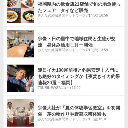
福岡県内の飲食店21店舗で旬の地魚使っ
たフェア タイなど販売
みんなの経済新聞ネットワーク
7/14(火) 16:56
宗像・日の里中で地域住民と生徒が交
流 昼休み活用し月一開催
みんなの経済新聞ネットワーク
7/13(月) 13:59
連日イカ100尾前後と釣果安定！入門に
も絶好のタイミングか【夜焚きイカ釣果
速報20選・福岡】
TSURINEWS
7/11(土) 16:00
宗像大社が「夏の体験学習教室」を初開
催 茅の輪作りや野菜収穫体験も
みんなの経済新聞ネットワーク
7/10(金) 8:10