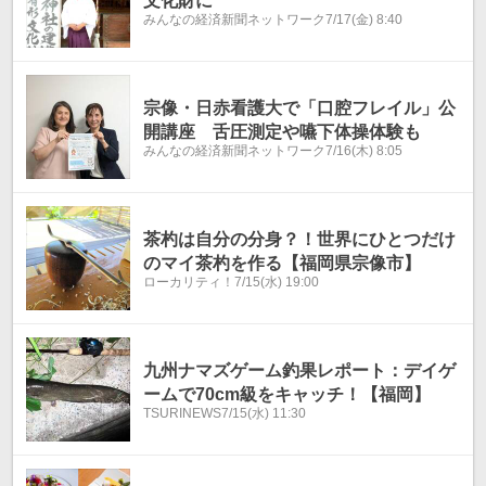
文化財に
みんなの経済新聞ネットワーク
7/17(金) 8:40
宗像・日赤看護大で「口腔フレイル」公
開講座 舌圧測定や嚥下体操体験も
みんなの経済新聞ネットワーク
7/16(木) 8:05
茶杓は自分の分身？！世界にひとつだけ
のマイ茶杓を作る【福岡県宗像市】
ローカリティ！
7/15(水) 19:00
九州ナマズゲーム釣果レポート：デイゲ
ームで70cm級をキャッチ！【福岡】
TSURINEWS
7/15(水) 11:30