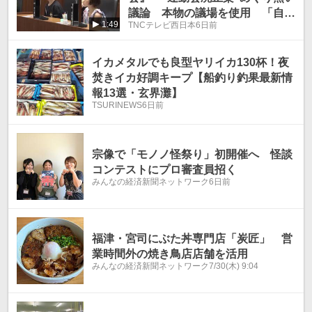
議論 本物の議場を使用 「自分
1:49
TNCテレビ西日本
6日前
も責任を感じてやりたい」 福
岡・宗像市
イカメタルでも良型ヤリイカ130杯！夜
焚きイカ好調キープ【船釣り釣果最新情
報13選・玄界灘】
TSURINEWS
6日前
宗像で「モノノ怪祭り」初開催へ 怪談
コンテストにプロ審査員招く
みんなの経済新聞ネットワーク
6日前
福津・宮司にぶた丼専門店「炭匠」 営
業時間外の焼き鳥店店舗を活用
みんなの経済新聞ネットワーク
7/30(木) 9:04