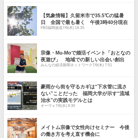
【気象情報】久留米市で35.5℃の猛暑
日 全国で最も暑く 午後3時40分現在
FBS福岡放送
7/9(木) 16:35
宗像・Mu-Moで婚活イベント「おとなの
夜遊び」 地域での新しい出会い創出
みんなの経済新聞ネットワーク
7/9(木) 7:51
豪雨から街を守るカギは“下水管に流さ
ない”ことだった 福岡大学が示す“流域
治水”の実践モデルとは
オーヴォ
7/8(水) 8:30
メイトム宗像で女性向けセミナー 今後
の働き方を考え直す機会に