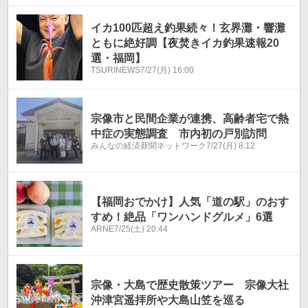
イカ100匹超え釣果続々！玄界灘・響灘
ともに絶好調【夜焚きイカ釣果速報20
選・福岡】
TSURINEWS
7/27(月) 16:00
宗像市と民間企業が連携、高齢者宅で熱
中症の実態調査 市内初の戸別訪問
みんなの経済新聞ネットワーク
7/27(月) 8:12
【福岡おでかけ】人気「道の駅」のおす
すめ！絶品「ワンハンドグルメ」6選
ARNE
7/25(土) 20:44
宗像・大島で歴史散策ツアー 宗像大社
沖津宮遥拝所や大島山笠を巡る