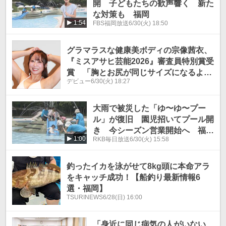
開 子どもたちの歓声響く 新た
な対策も 福岡
1:54
FBS福岡放送
6/30(火) 18:50
グラマラスな健康美ボディの宗像茜衣、
『ミスアサヒ芸能2026』審査員特別賞受
賞 「胸とお尻が同じサイズになるよう
デビュー
6/30(火) 18:27
にキープしてます」
大雨で被災した「ゆ〜ゆ〜プー
ル」が復旧 園児招いてプール開
き 今シーズン営業開始へ 福岡
1:00
RKB毎日放送
6/30(火) 15:58
県宗像市
釣ったイカを泳がせて8kg頭に本命アラ
をキャッチ成功！【船釣り最新情報6
選・福岡】
TSURINEWS
6/28(日) 16:00
「身近に同じ病気の人がいない、