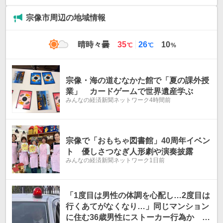
宗像市周辺の地域情報
最
最
晴時々曇
35
26
10
℃
℃
%
高
低
気
気
温
温
宗像・海の道むなかた館で「夏の課外授
業」 カードゲームで世界遺産学ぶ
みんなの経済新聞ネットワーク
4時間前
宗像で「おもちゃ図書館」40周年イベン
ト 優しさつなぎ人形劇や演奏披露
みんなの経済新聞ネットワーク
1日前
「1度目は男性の体調を心配し…2度目は
行くあてがなくなり…」同じマンション
に住む36歳男性にストーカー行為か 38