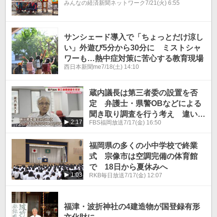
みんなの経済新聞ネットワーク
7/21(火) 6:55
サンシェード導入で「ちょっとだけ涼し
い」外遊び5分から30分に ミストシャ
ワーも…熱中症対策に苦心する教育現場
西日本新聞me
7/18(土) 14:10
蔵内議長は第三者委の設置を否
定 弁護士・県警OBなどによる
聞き取り調査を行う考え 違い
2:17
FBS福岡放送
7/17(金) 16:50
は 福岡県議会
福岡県の多くの小中学校で終業
式 宗像市は空調完備の体育館
で 18日から夏休みへ
1:03
RKB毎日放送
7/17(金) 12:07
福津・波折神社の4建造物が国登録有形