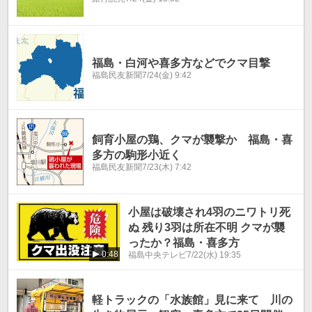
福島・白河や喜多方などでクマ目撃
福島民友新聞
7/24(金) 9:42
飼育小屋の鶏、クマが襲撃か 福島・喜
多方の駒形小近く
福島民友新聞
7/23(木) 7:42
小屋は破壊され4羽のニワトリ死
ぬ 残り3羽は所在不明 クマが襲
ったか？福島・喜多方
0:48
福島中央テレビ
7/22(水) 19:35
軽トラックの「水族館」見に来て 川の