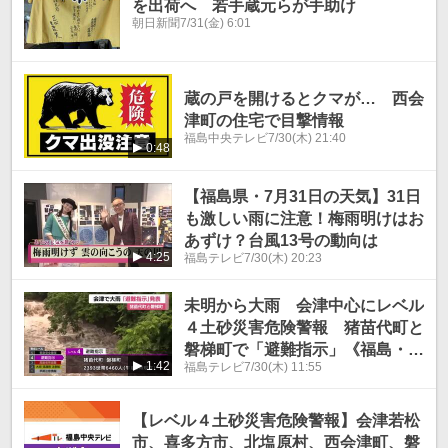
を出荷へ 若手蔵元らが手助け
朝日新聞
7/31(金) 6:01
蔵の戸を開けるとクマが… 西会
津町の住宅で目撃情報
福島中央テレビ
7/30(木) 21:40
0:48
【福島県・7月31日の天気】31日
も激しい雨に注意！梅雨明けはお
あずけ？台風13号の動向は
4:25
福島テレビ
7/30(木) 20:23
未明から大雨 会津中心にレベル
４土砂災害危険警報 猪苗代町と
磐梯町で「避難指示」《福島・7
1:42
福島テレビ
7/30(木) 11:55
月30日》
【レベル４土砂災害危険警報】会津若松
市、喜多方市、北塩原村、西会津町、磐