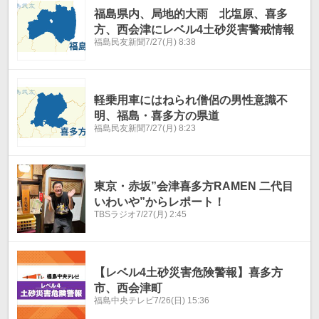
福島県内、局地的大雨 北塩原、喜多
方、西会津にレベル4土砂災害警戒情報
福島民友新聞
7/27(月) 8:38
軽乗用車にはねられ僧侶の男性意識不
明、福島・喜多方の県道
福島民友新聞
7/27(月) 8:23
東京・赤坂”会津喜多方RAMEN 二代目
いわいや”からレポート！
TBSラジオ
7/27(月) 2:45
【レベル4土砂災害危険警報】喜多方
市、西会津町
福島中央テレビ
7/26(日) 15:36