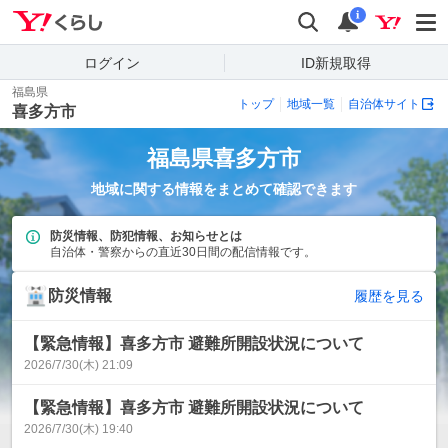
Yahoo!くらし
検索
通知
i
ログイン
ID新規取得
福島県
トップ
地域一覧
自治体サイト
喜多方市
福島県
喜多方市
地域に関する情報をまとめて確認できます
防災情報、防犯情報、お知らせとは
自治体・警察からの直近30日間の配信情報です。
防災情報
履歴を見る
【緊急情報】喜多方市 避難所開設状況について
2026/7/30(木) 21:09
【緊急情報】喜多方市 避難所開設状況について
2026/7/30(木) 19:40