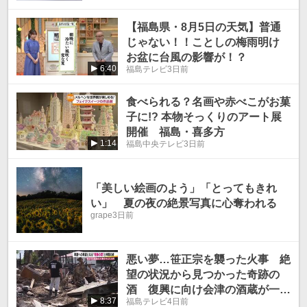
【福島県・8月5日の天気】普通
じゃない！！ことしの梅雨明け
お盆に台風の影響が！？
6:40
福島テレビ
3日前
食べられる？名画や赤べこがお菓
子に!? 本物そっくりのアート展
開催 福島・喜多方
1:14
福島中央テレビ
3日前
「美しい絵画のよう」「とってもきれ
い」 夏の夜の絶景写真に心奪われる
grape
3日前
悪い夢…笹正宗を襲った火事 絶
望の状況から見つかった奇跡の
酒 復興に向け会津の酒蔵が一致
8:37
福島テレビ
4日前
団結