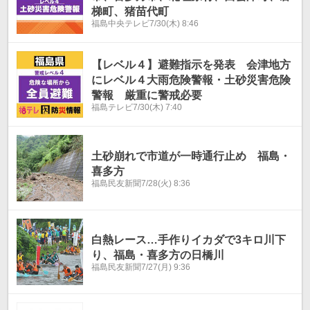
梯町、猪苗代町
福島中央テレビ
7/30(木) 8:46
【レベル４】避難指示を発表 会津地方
にレベル４大雨危険警報・土砂災害危険
警報 厳重に警戒必要
福島テレビ
7/30(木) 7:40
土砂崩れで市道が一時通行止め 福島・
喜多方
福島民友新聞
7/28(火) 8:36
白熱レース…手作りイカダで3キロ川下
り、福島・喜多方の日橋川
福島民友新聞
7/27(月) 9:36