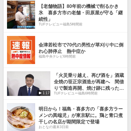
温
温
【老舗物語】80年前の機械で削るかき
氷 喜多方市の老舗・田原屋が守る「継
続性」
TUFテレビユー福島
5時間前
会津若松市で70代の男性が草刈り中に倒
れ心肺停止 熱中症か
福島中央テレビ
6時間前
「火災乗り越え、再び酒を」酒蔵
全焼の笹正宗酒造が再建へ 間借
りで製造再開、焼け跡に残った3
1:17
TUFテレビユー福島
6時間前
500リットル出荷 福島・喜多方
市
明日から！福島・喜多方の「喜多方ラー
メンの異端児」が東京駅に。鶏と青口煮
干しの名店が期間限定で登場
おとなの週末
3日前