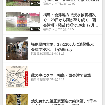
2:56
福島テレビ
7/31(金) 19:09
福島・会津地方で浸水被害相次
ぐ 29日から雨が降り続く 西
会津町・猪苗代町で19棟（7月31
1:25
福島テレビ
7/31(金) 11:55
日時点）
福島県内大雨、1万1100人に避難指示
会津で浸水、土砂崩れも
福島民友新聞
7/31(金) 8:17
蔵の中にクマ 福島・西会津で目撃
福島民友新聞
7/31(金) 8:11
焼失免れた笹正宗酒造の純米酒、5千本