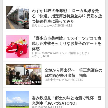
わずか14席の争奪戦！ ローカル線を走
る「快適」指定席は特急並み!? 異彩を放
つ快速列車に乗ってみた
乗りものニュース
7/26(日) 6:12
「喜多方市美術館」でスイーツデコで表
現した本物そっくりなお菓子のアートを
体感
日刊CJ Monmo Web（シティ情報ふくしま）
7/25(土) 6:00
全焼から再出発へ 笹正宗酒造の
日本酒が来月出荷 福島
福島中央テレビ
7/24(金) 18:59
3:18
呑み鉄必見！郷土の味と地酒で乾杯 観
光列車「あいづSATONO」
旅行読売
7/24(金) 13:32