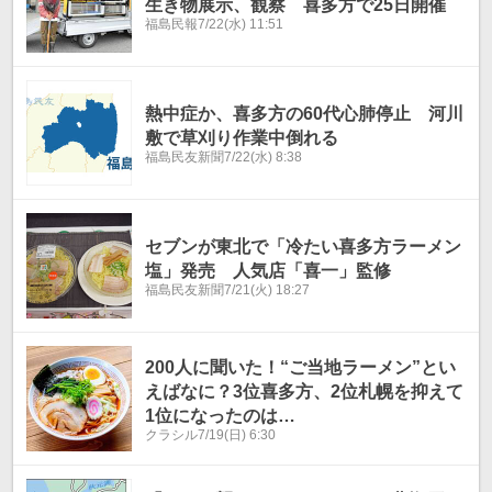
生き物展示、観察 喜多方で25日開催
福島民報
7/22(水) 11:51
熱中症か、喜多方の60代心肺停止 河川
敷で草刈り作業中倒れる
福島民友新聞
7/22(水) 8:38
セブンが東北で「冷たい喜多方ラーメン
塩」発売 人気店「喜一」監修
福島民友新聞
7/21(火) 18:27
200人に聞いた！“ご当地ラーメン”とい
えばなに？3位喜多方、2位札幌を抑えて
1位になったのは…
クラシル
7/19(日) 6:30