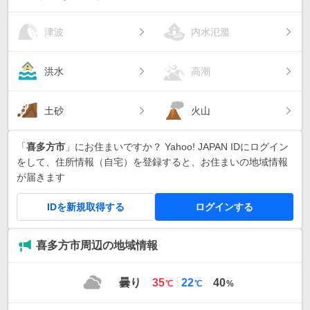
津波
内水氾濫
洪水
高潮
土砂
火山
「
喜多方市
」にお住まいですか？ Yahoo! JAPAN IDにログイン
をして、住所情報（自宅）を登録すると、お住まいの地域情報
が届きます
IDを新規取得する
ログインする
喜多方市周辺の地域情報
最
最
曇り
35
22
40
℃
℃
%
高
低
気
気