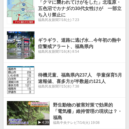
「クマに襲われてけがをした」北塩原・
五色沼でカナダの30代女性けが 一部立
ち入り禁止に
福島民友新聞
7/18(土) 7:23
ギラギラ、道路に逃げ水…今年初の熱中
症警戒アラート、福島県内
福島民友新聞
7/16(木) 8:54
待機児童、福島県内237人 学童保育5月
速報値、喜多方が半数超の121人
福島民友新聞
7/15(水) 7:38
野生動物の被害対策で効果的
「電気柵」維持管理の現状は？・
福島
4:39
福島中央テレビ
7/14(火) 19:08