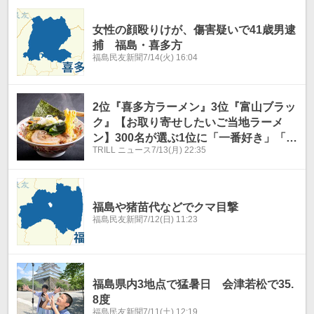
女性の顔殴りけが、傷害疑いで41歳男逮
捕 福島・喜多方
福島民友新聞
7/14(火) 16:04
2位『喜多方ラーメン』3位『富山ブラッ
ク』【お取り寄せしたいご当地ラーメ
ン】300名が選ぶ1位に「一番好き」「味
TRILL ニュース
7/13(月) 22:35
が忘れられない」
福島や猪苗代などでクマ目撃
福島民友新聞
7/12(日) 11:23
福島県内3地点で猛暑日 会津若松で35.
8度
福島民友新聞
7/11(土) 12:19