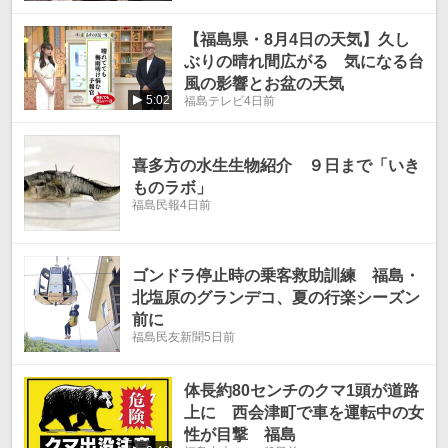
【福島県・8月4日の天気】久し
ぶりの晴れ間広がる 気になる台
風の影響とお盆の天気
5:02
福島テレビ
4日前
喜多方の水生生物紹介 ９日まで「いき
ものラボ」
福島民報
4日前
ゴンドラ停止時の乗客救助訓練 福島・
北塩原のグランデコ、夏の行楽シーズン
前に
福島民友新聞
5日前
体長約80センチのクマ1頭が道路
上に 西会津町で車を運転中の女
性が目撃 福島