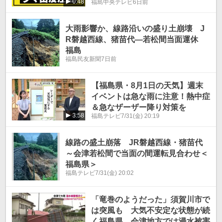
0:48
福島中央テレビ
6日前
大雨影響か、線路沿いの盛り土崩壊 J
R磐越西線、猪苗代―若松間当面運休
福島
福島民友新聞
7日前
【福島県・8月1日の天気】週末
イベントは急な雨に注意！熱中症
＆急なザーザー降り対策を
3:58
福島テレビ
7/31(金) 20:19
線路の盛土崩落 JR磐越西線・猪苗代
～会津若松間で当面の間運転見合わせ＜
福島県＞
福島テレビ
7/31(金) 20:02
「竜巻のようだった」須賀川市で
は突風も 大気不安定な状態が続
く福島県 会津地方では浸水被害