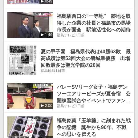
0:49
福島駅西口の“一等地” 跡地を取
得した企業の社長と福島市の馬場
市長が面会 駅前活性化への期待
1:49
福島テレビ
1日前
夏の甲子園 福島県代表は40勝63敗 最
高成績は第53回大会の磐城準優勝 出場
回数最多は聖光学院の20回
福島民報
1日前
バレーSVリーグ女子・福島デン
ソーエアリービーズが夏合宿 公
開練習試合やイベントでファンと
2:00
福島テレビ
1日前
交流
福島銘菓「玉羊羹」に刻まれた戦
争の記憶 誕生から90年、不戦
への思いを伝える