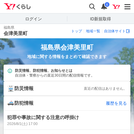
Yahoo!くらし
検索
通知
i
ログイン
ID新規取得
福島県
トップ
地域一覧
自治体サイト
会津美里町
福島県
会津美里町
地域に関する情報をまとめて確認できます
防災情報、防犯情報、お知らせとは
自治体・警察からの直近30日間の配信情報です。
防災情報
直近の配信はありません。
防犯情報
履歴を見る
犯罪や事故に関する注意の呼掛け
2026/8/1(土) 17:00