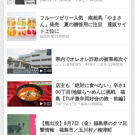
裏（静岡）
フルーツゼリー人気 南相馬「やまさ
ん」発売 夏の贈答用に注目 通販サイ
ト上位に
福島民報
11時間前
県内でオレオレ詐欺の被害相次ぐ
ふくしまNEWS -KFBデジタル-
11時間前
0:48
店主も「絶対に食べない」辛さ1
00丁目!地獄ら〜めんに挑戦 福
島【TUF激辛同好会の旅・前編】
5:02
TUFテレビユー福島
11時間前
【熊出没】8月7日（金）福島県のクマ目
撃情報 福島市／玉川村／柳津町