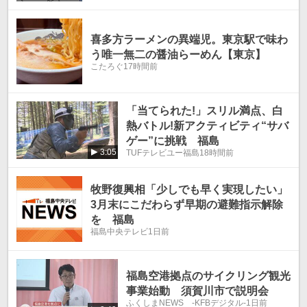
喜多方ラーメンの異端児。東京駅で味わ
う唯一無二の醤油らーめん【東京】
こたろぐ
17時間前
「当てられた!」スリル満点、白
熱バトル!新アクティビティ“サバ
ゲー”に挑戦 福島
3:05
TUFテレビユー福島
18時間前
牧野復興相「少しでも早く実現したい」
3月末にこだわらず早期の避難指示解除
を 福島
福島中央テレビ
1日前
福島空港拠点のサイクリング観光
事業始動 須賀川市で説明会
ふくしまNEWS -KFBデジタル-
1日前