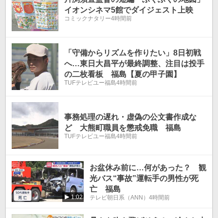
イオンシネマ5館でダイジェスト上映
コミックナタリー
4時間前
「守備からリズムを作りたい」8日初戦
へ…東日大昌平が最終調整、注目は投手
の二枚看板 福島【夏の甲子園】
TUFテレビユー福島
4時間前
事務処理の遅れ・虚偽の公文書作成な
ど 大熊町職員を懲戒免職 福島
TUFテレビユー福島
4時間前
お盆休み前に…何があった？ 観
光バス“事故”運転手の男性が死
亡 福島
1:02
テレビ朝日系（ANN）
4時間前