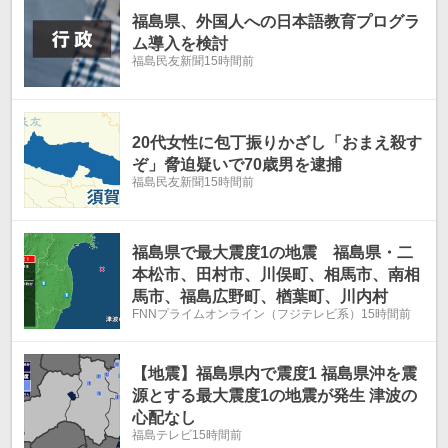
福島県、外国人への日本語教育プログラ
ム導入を検討
福島民友新聞
15時間前
20代女性に包丁振りかざし「おまえ殺す
ぞ」脅迫疑いで70歳男を逮捕
福島民友新聞
15時間前
福島県で最大震度1の地震 福島県・二
本松市、田村市、川俣町、相馬市、南相
馬市、福島広野町、楢葉町、川内村
FNNプライムオンライン（フジテレビ系）
15時間前
【地震】福島県内で震度1 福島県沖を震
源とする最大震度1の地震が発生 津波の
心配なし
福島テレビ
15時間前