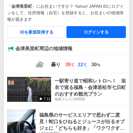
「
会津美里町
」にお住まいですか？ Yahoo! JAPAN IDにログイ
ンをして、住所情報（自宅）を登録すると、お住まいの地域情
報が届きます
IDを新規取得する
ログインする
会津美里町周辺の地域情報
最
最
曇り
35
22
30
℃
℃
%
高
低
気
気
一駅寄り道で昭和レトロへ！ 浴
温
温
衣で巡る福島・会津若松市七日町
のおすすめ観光プラン
7:11
福島テレビ
1時間前
福島県のサービスエリアで思わず二度
見！蛇口をひねるとジュースが出るオブ
ジェに「どちらも好き」「ワクワクす