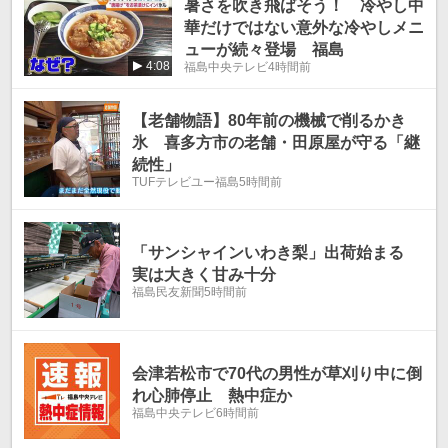
暑さを吹き飛ばそう！ 冷やし中
華だけではない意外な冷やしメニ
ューが続々登場 福島
4:08
福島中央テレビ
4時間前
【老舗物語】80年前の機械で削るかき
氷 喜多方市の老舗・田原屋が守る「継
続性」
TUFテレビユー福島
5時間前
「サンシャインいわき梨」出荷始まる
実は大きく甘み十分
福島民友新聞
5時間前
会津若松市で70代の男性が草刈り中に倒
れ心肺停止 熱中症か
福島中央テレビ
6時間前