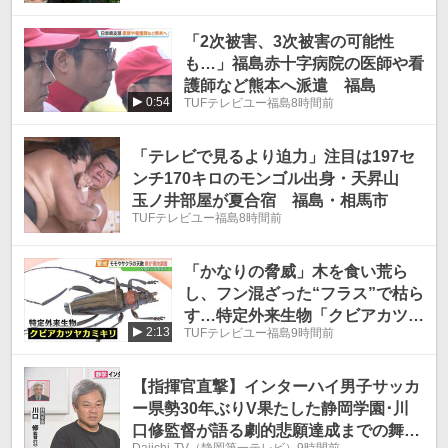
「2次被害、3次被害の可能性
も…」福島赤十字病院の医師や看
護師など熊本へ派遣 福島
0:54
TUFテレビユー福島
8時間前
「テレビで見るより迫力」注目は197セ
ンチ170キロのモンゴル出身・天昇山
玉ノ井部屋が夏合宿 福島・相馬市
TUFテレビユー福島
8時間前
「かなりの脅威」木を食い荒ら
し、フン混ざった“フラス”で枯ら
す…特定外来生物「クビアカツヤ
2:13
TUFテレビユー福島
9時間前
カミキリ」20都府県で確認
【指揮官直撃】インターハイ男子サッカ
ー県勢30年ぶりV果たした静岡学園･川
口修監督が語る劇的悲願達成までの舞台
Daiichi-TV（静岡第一テレビ）
9時間前