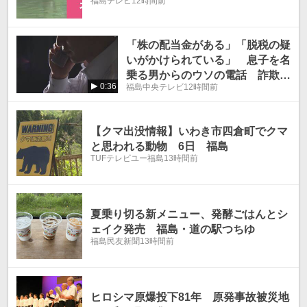
福島テレビ
12時間前
「株の配当金がある」「脱税の疑
いがかけられている」 息子を名
乗る男からのウソの電話 詐欺被
0:36
福島中央テレビ
12時間前
害相次ぐ 福島
【クマ出没情報】いわき市四倉町でクマ
と思われる動物 6日 福島
TUFテレビユー福島
13時間前
夏乗り切る新メニュー、発酵ごはんとシ
ェイク発売 福島・道の駅つちゆ
福島民友新聞
13時間前
ヒロシマ原爆投下81年 原発事故被災地