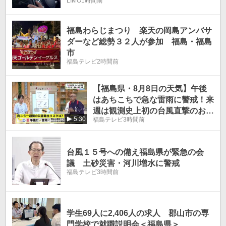
LIMO
1時間前
る」
福島わらじまつり 楽天の岡島アンバサ
ダーなど総勢３２人が参加 福島・福島
市
福島テレビ
2時間前
【福島県・8月8日の天気】午後
はあちこちで急な雷雨に警戒！来
週は観測史上初の台風直撃のおそ
5:30
福島テレビ
3時間前
れも
台風１５号への備え福島県が緊急の会
議 土砂災害・河川増水に警戒
福島テレビ
3時間前
学生69人に2,406人の求人 郡山市の専
門学校で就職説明会＜福島県＞