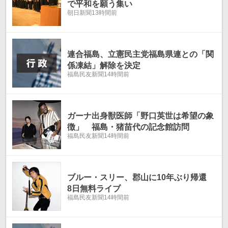
で平和を願う集い
朝日新聞
13時間前
連合福島、立憲民主党福島県連との「関
係凍結」解除を決定
福島民友新聞
14時間前
ガーナ出身獣医師「野口英世は希望の象
徴」 福島・猪苗代の記念館訪問
福島民友新聞
14時間前
ブルー・スリー、郡山に10年ぶり帰還
8日無料ライブ
福島民友新聞
14時間前