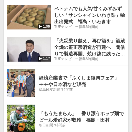
ベトナムでも人気!甘くみずみず
しい「サンシャインいわき梨」輸
出出発式 福島・いわき市
1:09
TUFテレビユー福島
6時間前
「火災乗り越え、再び酒を」酒蔵
全焼の笹正宗酒造が再建へ 間借
りで製造再開、焼け跡に残った3
1:17
TUFテレビユー福島
6時間前
500リットル出荷 福島・喜多方
市
経済産業省で「ふくしま復興フェア」
モモや日本酒など販売
福島民友新聞
7時間前
「もうたまらん」 香り漂うホップ畑で
ビール愛好家が収穫 福島・田村
朝日新聞
7時間前