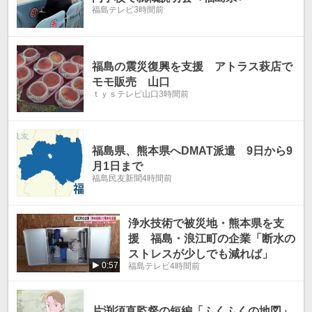
福島テレビ
3時間前
福島の震災復興を支援 アトラス萩店で
モモ販売 山口
ｔｙｓテレビ山口
3時間前
福島県、熊本県へDMAT派遣 9日から9
月1日まで
福島民友新聞
4時間前
浄水技術で被災地・熊本県を支
援 福島・浪江町の企業「断水の
ストレスが少しでも減れば」
0:57
福島テレビ
4時間前
片渕須直監督の短編「ふくふくの地図」