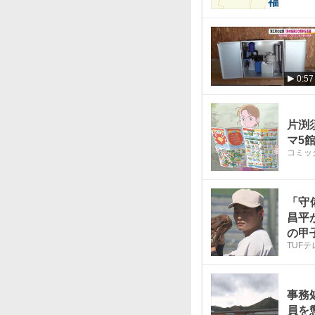
0:57
片渕
マ5
コミッ
「守
昌平
の甲
TUF
事務
員を