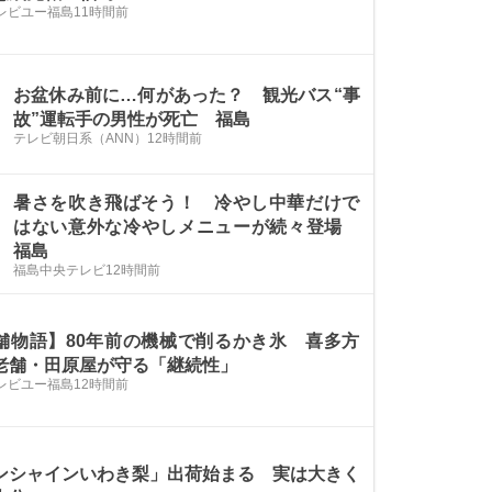
テレビユー福島
11時間前
お盆休み前に…何があった？ 観光バス“事
故”運転手の男性が死亡 福島
テレビ朝日系（ANN）
12時間前
暑さを吹き飛ばそう！ 冷やし中華だけで
はない意外な冷やしメニューが続々登場
福島
福島中央テレビ
12時間前
舗物語】80年前の機械で削るかき氷 喜多方
老舗・田原屋が守る「継続性」
テレビユー福島
12時間前
ンシャインいわき梨」出荷始まる 実は大きく