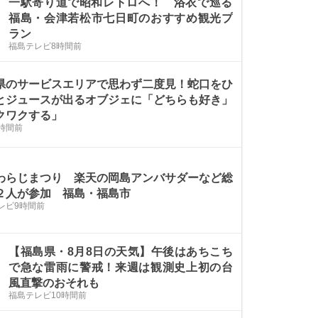
一駅寄り道で昭和レトロへ！ 浴衣で巡る
福島・会津若松市七日町のおすすめ観光プ
ラン
福島テレビ
8時間前
県のサービスエリアで思わず二度見！蛇口をひ
とジュースが出るオブジェに「どちらも好き」
クワクする」
時間前
わらじまつり 楽天の岡島アンバサダーなど総
２人が参加 福島・福島市
レビ
9時間前
【福島県・8月8日の天気】午後はあちこち
で急な雷雨に警戒！来週は観測史上初の台
風直撃のおそれも
福島テレビ
10時間前