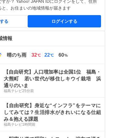
か？ Yahoo! JAPAN IDにログインをして、住所
ると、お住まいの地域情報が届きます
得する
ログインする
域情報
最
最
晴のち雨
32
22
60
℃
℃
%
高
低
気
気
【自由研究】人口増加率は全国1位 福島・
温
温
大熊町 若い世代が移住しキウイ栽培 浜
通りのいま
福島テレビ
25分前
【自由研究】身近な“インフラ”をテーマに
してみては？生活排水がきれいになる仕組
み＆抱える課題
福島テレビ
1時間前