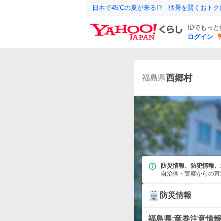
日本で45℃の夏が来る!? 猛暑を賢くおト
IDでもっ
ログイン
西郷村
福島県
防災情報、防犯情報、
自治体・警察からの直
防災情報
福島県:竜巻注意情