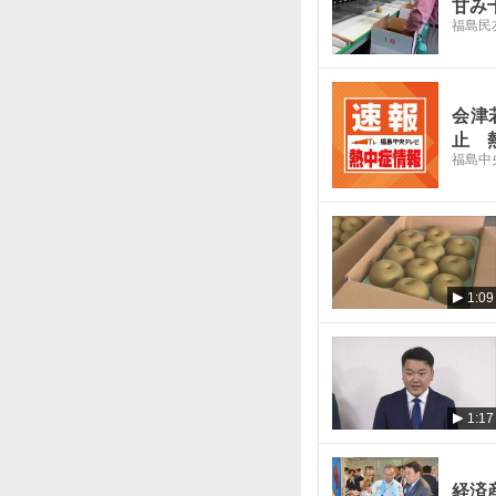
甘み
福島民
会津
止 
福島中
1:09
1:17
経済