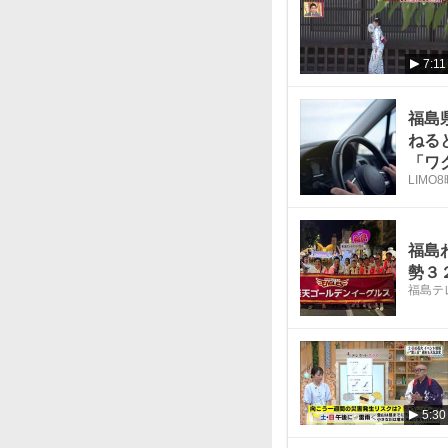
7:11
福島
ねる
「ワ
LIMO
8
福島
勢３
福島テ
5:30