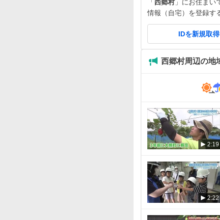
「
西郷村
」にお住まいです
情報（自宅）を登録す
IDを新規取
西郷村周辺の地
2:19
2:22