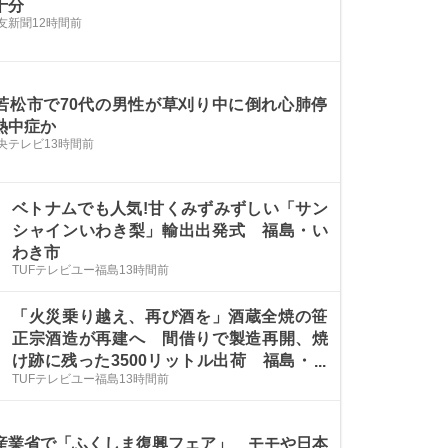
十分
友新聞
12時間前
若松市で70代の男性が草刈り中に倒れ心肺停
熱中症か
央テレビ
13時間前
ベトナムでも人気!甘くみずみずしい「サン
シャインいわき梨」輸出出発式 福島・い
わき市
TUFテレビユー福島
13時間前
「火災乗り越え、再び酒を」酒蔵全焼の笹
正宗酒造が再建へ 間借りで製造再開、焼
け跡に残った3500リットル出荷 福島・喜
TUFテレビユー福島
13時間前
多方市
産業省で「ふくしま復興フェア」 モモや日本