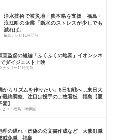
浄水技術で被災地・熊本県を支援 福島・
浪江町の企業「断水のストレスが少しでも
減れば」
福島テレビ
11時間前
須直監督の短編「ふくふくの地図」イオンシネ
館でダイジェスト上映
クナタリー
11時間前
備からリズムを作りたい」8日初戦へ…東日大
が最終調整、注目は投手の二枚看板 福島【夏
子園】
テレビユー福島
11時間前
処理の遅れ・虚偽の公文書作成など 大熊町職
懲戒免職 福島