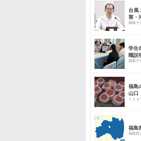
台風
害・
福島テ
学生
職説
福島テ
福島
山口
ｔｙｓ
福島
福島民