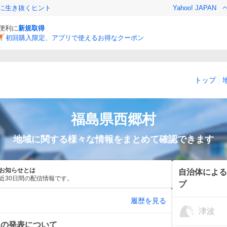
クに生き抜くヒント
Yahoo! JAPAN
と便利に
新規取得
初回購入限定、アプリで使えるお得なクーポン
トップ
福島県
西郷村
地域に関する様々な情報をまとめて確認できます
お知らせとは
自治体による
近30日間の配信情報です。
プ
履歴を見る
津波
報の発表について