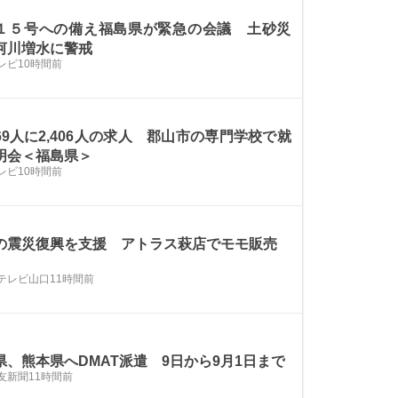
１５号への備え福島県が緊急の会議 土砂災
河川増水に警戒
レビ
10時間前
69人に2,406人の求人 郡山市の専門学校で就
明会＜福島県＞
レビ
10時間前
の震災復興を支援 アトラス萩店でモモ販売
テレビ山口
11時間前
県、熊本県へDMAT派遣 9日から9月1日まで
友新聞
11時間前