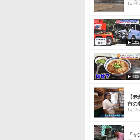
TUF
1:02
4:08
【老
市の
TUF
「サ