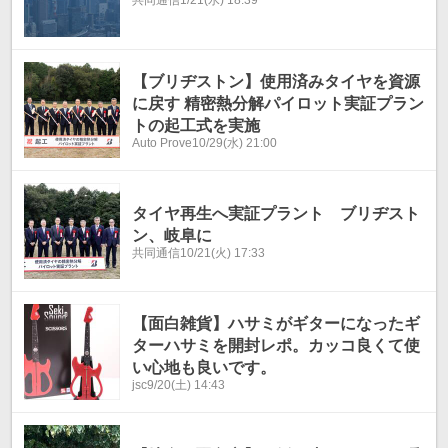
【ブリヂストン】使用済みタイヤを資源
に戻す 精密熱分解パイロット実証プラン
トの起工式を実施
Auto Prove
10/29(水) 21:00
タイヤ再生へ実証プラント ブリヂスト
ン、岐阜に
共同通信
10/21(火) 17:33
【面白雑貨】ハサミがギターになったギ
ターハサミを開封レポ。カッコ良くて使
い心地も良いです。
jsc
9/20(土) 14:43