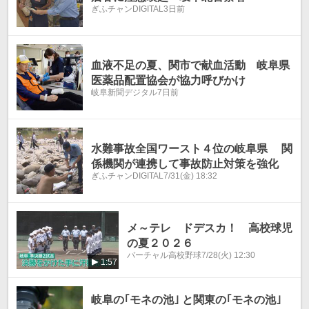
ぎふチャンDIGITAL
3日前
血液不足の夏、関市で献血活動 岐阜県
医薬品配置協会が協力呼びかけ
岐阜新聞デジタル
7日前
水難事故全国ワースト４位の岐阜県 関
係機関が連携して事故防止対策を強化
ぎふチャンDIGITAL
7/31(金) 18:32
メ～テレ ドデスカ！ 高校球児
の夏２０２６
バーチャル高校野球
7/28(火) 12:30
1:57
岐阜の｢モネの池｣ と関東の｢モネの池｣