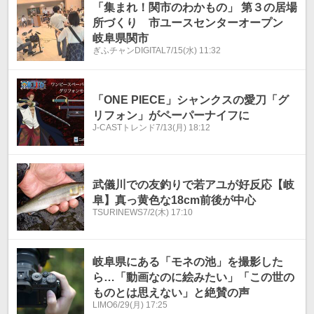
「集まれ！関市のわかもの」 第３の居場
所づくり 市ユースセンターオープン
岐阜県関市
ぎふチャンDIGITAL
7/15(水) 11:32
「ONE PIECE」シャンクスの愛刀「グ
リフォン」がペーパーナイフに
J-CASTトレンド
7/13(月) 18:12
武儀川での友釣りで若アユが好反応【岐
阜】真っ黄色な18cm前後が中心
TSURINEWS
7/2(木) 17:10
岐阜県にある「モネの池」を撮影した
ら…「動画なのに絵みたい」「この世の
ものとは思えない」と絶賛の声
LIMO
6/29(月) 17:25