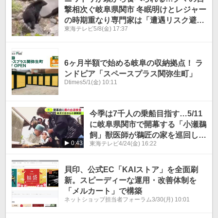
撃相次ぐ岐阜県関市 冬眠明けとレジャー
の時期重なり専門家は「遭遇リスク避け
東海テレビ
5/8(金) 17:37
て」
6ヶ月半額で始める岐阜の収納拠点！ ラ
ンドピア「スペースプラス関弥生町」
Dtimes
5/1(金) 10:11
今季は7千人の乗船目指す…5/11
に岐阜県関市で開幕する「小瀬鵜
飼」獣医師が鵜匠の家を巡回し鵜
0:43
東海テレビ
4/24(金) 16:22
の血液検査
貝印、公式EC「KAIストア」を全面刷
新。スピーディーな運用・改善体制を
「メルカート」で構築
ネットショップ担当者フォーラム
3/30(月) 10:01