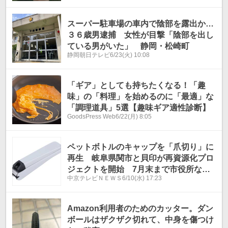
スーパー駐車場の車内で陰部を露出か…
３６歳男逮捕 女性が目撃「陰部を出し
ている男がいた」 静岡・松崎町
静岡朝日テレビ
6/23(火) 10:08
「ギア」としても持ちたくなる！「趣
味」の「料理」を始めるのに「最適」な
「調理道具」5選【趣味ギア適性診断】
GoodsPress Web
6/22(月) 8:05
ペットボトルのキャップを「爪切り」に
再生 岐阜県関市と貝印が再資源化プロ
ジェクトを開始 7月末まで市役所など
中京テレビＮＥＷＳ
6/10(水) 17:23
に回収ボックスを設置
Amazon利用者のためのカッター。ダン
ボールはザクザク切れて、中身を傷つけ