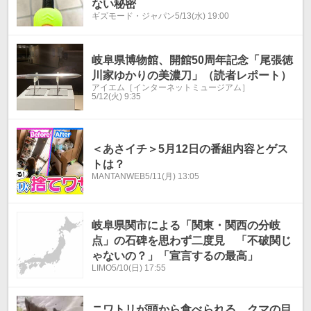
ない秘密
ギズモード・ジャパン
5/13(水) 19:00
岐阜県博物館、開館50周年記念「尾張徳
川家ゆかりの美濃刀」（読者レポート）
アイエム［インターネットミュージアム］
5/12(火) 9:35
＜あさイチ＞5月12日の番組内容とゲス
トは？
MANTANWEB
5/11(月) 13:05
岐阜県関市による「関東・関西の分岐
点」の石碑を思わず二度見 「不破関じ
ゃないの？」「宣言するの最高」
LIMO
5/10(日) 17:55
ニワトリが頭から食べられる…クマの目