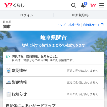
Yahoo!くらし
検索
通知
i
ログイン
ID新規取得
岐阜県
トップ
地域一覧
自治体サイト
関市
岐阜県
関市
地域に関する情報をまとめて確認できます
防災情報、防犯情報、お知らせとは
自治体・警察からの直近30日間の配信情報です。
防災情報
直近の配信はありません。
防犯情報
直近の配信はありません。
お知らせ
直近の配信はありません。
自治体によるハザードマップ