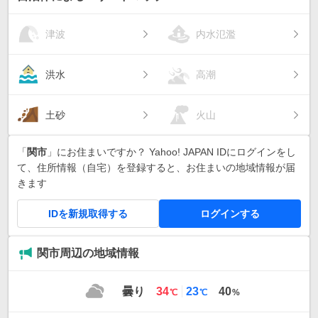
津波
内水氾濫
洪水
高潮
土砂
火山
「
関市
」にお住まいですか？ Yahoo! JAPAN IDにログインをし
て、住所情報（自宅）を登録すると、お住まいの地域情報が届
きます
IDを新規取得する
ログインする
関市周辺の地域情報
最
最
曇り
34
23
40
℃
℃
%
高
低
気
気