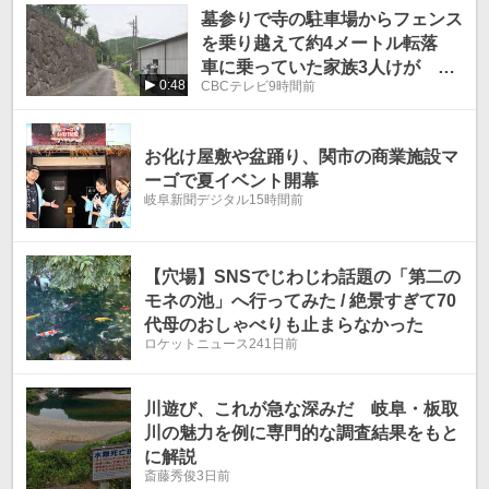
墓参りで寺の駐車場からフェンス
温
温
を乗り越えて約4メートル転落
車に乗っていた家族3人けが 岐
0:48
CBCテレビ
9時間前
阜・山県市
お化け屋敷や盆踊り、関市の商業施設マ
ーゴで夏イベント開幕
岐阜新聞デジタル
15時間前
【穴場】SNSでじわじわ話題の「第二の
モネの池」へ行ってみた / 絶景すぎて70
代母のおしゃべりも止まらなかった
ロケットニュース24
1日前
川遊び、これが急な深みだ 岐阜・板取
川の魅力を例に専門的な調査結果をもと
に解説
斎藤秀俊
3日前