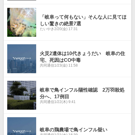
「岐阜って何もない」そんな人に見てほ
しい驚きの絶景7選
たいやき
2/20(金) 17:31
火災2遺体は10代きょうだい 岐阜の住
宅、死因はCO中毒
共同通信
1/23(金) 11:58
岐阜で鳥インフル陽性確認 2万羽殺処
分へ、17例目
共同通信
1/22(木) 9:41
岐阜の鶏農場で鳥インフル疑い
共同通信
1/21(水) 18:39