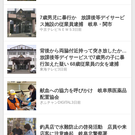
7歳男児に暴行か 放課後等デイサービ
ス施設の従業員逮捕 岐阜・関市
中京テレビＮＥＷＳ
3日前
背後から両脇付近持って突き放したか…
放課後等デイサービスで7歳男の子に暴
行加えた疑い 68歳従業員の女を逮捕
東海テレビ
3日前
献血への協力を呼びかけ 岐阜県医薬品
配置協会
ぎふチャンDIGITAL
3日前
釣具店で水難防止の啓発活動 店員や来
店客に注意喚起 岐阜北警察署