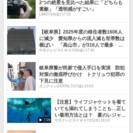
2つの絶景を見比べた結果に「どちらも
素敵」「透明感がすごい」
LIMO
7/24(金) 17:35
【岐阜県】2025年度の移住者数1606人
に減少 愛知県からの流入減も世帯数は
横ばい 「高山市」が316人で最多
中京テレビＮＥＷＳ
7/24(金) 17:30
「関市」も独自の移住者支援で約2倍に
増加
岐阜県警が民家で侵入手口を実演 防犯
対策の徹底呼びかけ トクリュウ犯罪の
下見に注意
ぎふチャンDIGITAL
7/17(金) 15:03
【注意】ライフジャケットを着て
いても溺れてしまうことも…正し
い着用方法とは？ 夏のレジャー
7:09
中京テレビＮＥＷＳ
7/15(水) 18:10
シーズン前に確認を