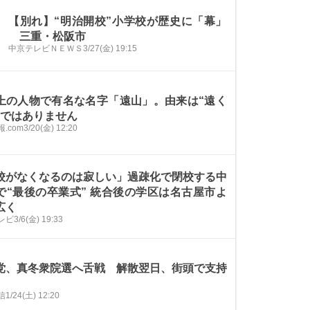
【別れ】“明治開校”小学校が歴史に「幕」
三重・松阪市
中京テレビＮＥＷＳ
3/27(金) 19:15
上の人物で有名な名字「遠山」。由来は“遠く
”ではありません
.com
3/20(金) 12:20
校がなくなるのは寂しい」過疎化で閉校する中
で“最後の卒業式” 統合後の学区は名古屋市よ
広く
レビ
3/6(金) 19:33
党、真冬衆院選へ舌戦 解散翌日、街頭で支持
信
1/24(土) 12:20