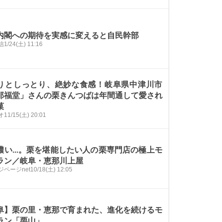
内閣への期待を実感に変えると自民幹部
信
1/24(土) 11:16
りとしっとり、絶妙な食感！岐阜県中津川市
那福堂」さんの栗きんつばは年間通して愛され
菓
オ
11/15(土) 20:01
濃い...。栗を堪能したい人の栗専門店の極上モ
ラン／岐阜・恵那川上屋
ジページnet
10/18(土) 12:05
阜】栗の里・恵那で育まれた、進化を続けるモ
ラン「栗山」