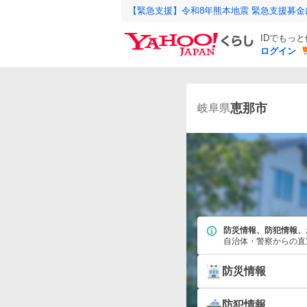
【緊急支援】令和8年熊本地震 緊急支援募
IDでもっ
ログイン
恵那市
岐阜県
防災情報、防犯情報、
自治体・警察からの直
防災情報
防犯情報