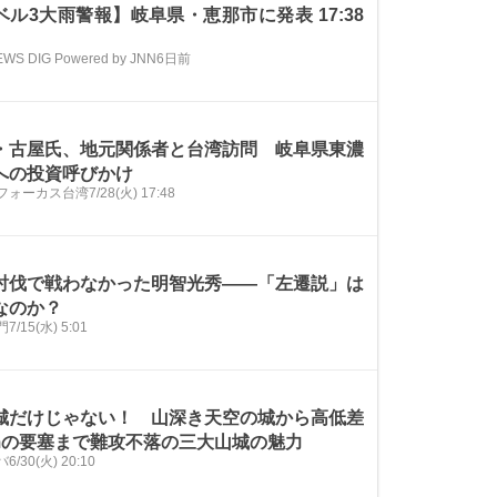
ベル3大雨警報】岐阜県・恵那市に発表 17:38
EWS DIG Powered by JNN
6日前
・古屋氏、地元関係者と台湾訪問 岐阜県東濃
への投資呼びかけ
フォーカス台湾
7/28(火) 17:48
討伐で戦わなかった明智光秀――「左遷説」は
なのか？
門
7/15(水) 5:01
城だけじゃない！ 山深き天空の城から高低差
0mの要塞まで難攻不落の三大山城の魅力
バ
6/30(火) 20:10