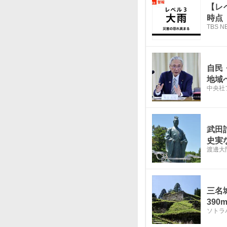
【レ
時点
TBS N
自民
地域
中央社
武田
史実
渡邊大
三名
39
ソトラ