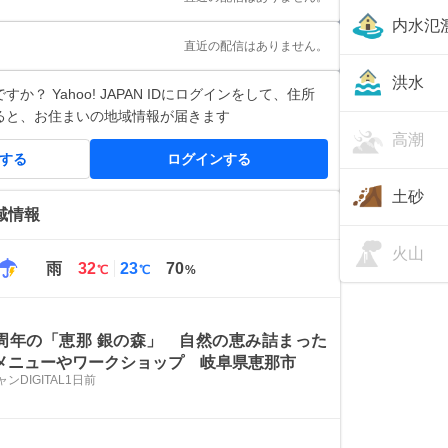
内水氾
直近の配信はありません。
洪水
か？ Yahoo! JAPAN IDにログインをして、住所
ると、お住まいの地域情報が届きます
高潮
得する
ログインする
土砂
域情報
火山
最
最
雨
32
23
70
℃
℃
%
高
低
気
気
温
温
周年の「恵那 銀の森」 自然の恵み詰まった
メニューやワークショップ 岐阜県恵那市
ンDIGITAL
1日前