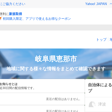
金にご協力ください
Yahoo! JAPAN
と便利に
新規取得
初回購入限定、アプリで使えるお得なクーポン
トップ
岐阜県
恵那市
地域に関する様々な情報をまとめて確認できます
お知らせとは
自治体による
近30日間の配信情報です。
プ
直近の配信はありません。
津波
直近の配信はありません。