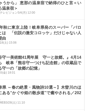
ゃうから」 恵那の温泉宿で納得のひと言＜い
ろ温泉宿＞
ザテレビジョン
5/4(月) 12:00
26年秋に東京上陸！岐阜県発のスーパー「バロ
とは 「伝説の激安コロッケ」だけじゃない人
理由
/18(土) 15:06
谷守一美術館41周年展 守一と故郷。』4月14
ら 岐阜「熊谷守一つけち記念館」の収蔵品で
る守一の「故郷の記憶」
10(金) 18:01
阜県 ～春の絶景・風物詩10選～】木曽川のほ
にある“かぐや姫の散歩道”で癒やされる／202
版
WEB
3/28(土) 11:10