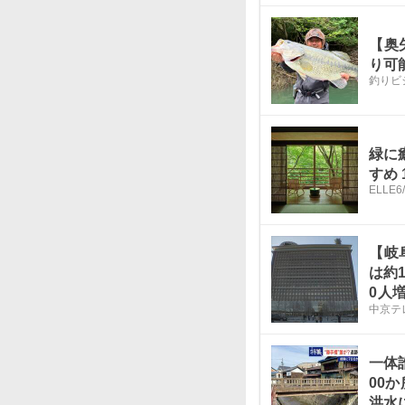
【奥
り可
釣りビ
緑に
すめ 
ELLE
6
【岐
は約
0人
中京テ
村の
一体
00
洪水