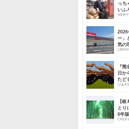
っち
いふ
WEB
20
ー」
気の
LIMO
4
『熊
日か
たど
ぴあ
4/
【岐
とり
6年
CREA 