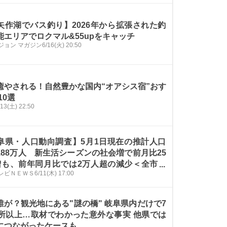
矢作湖でバス釣り】2026年から拡張された釣
能エリアでロクマル&55upをキャッチ
ジョン マガジン
6/16(火) 20:50
癒やされる！自然豊かな国内“オアシス宿”おす
10選
/13(土) 22:50
阜県・人口動向調査】5月1日現在の推計人口
188万人 新生活シーズンの社会増で前月比25
増も、前年同月比では2万人超の減少＜全市町
レビＮＥＷＳ
6/11(木) 17:00
データ掲載＞
誰が？観光地にある"謎の橋" 岐阜県内だけで7
か所以上…取材でわかった意外な事実 他県では
につながったケースも