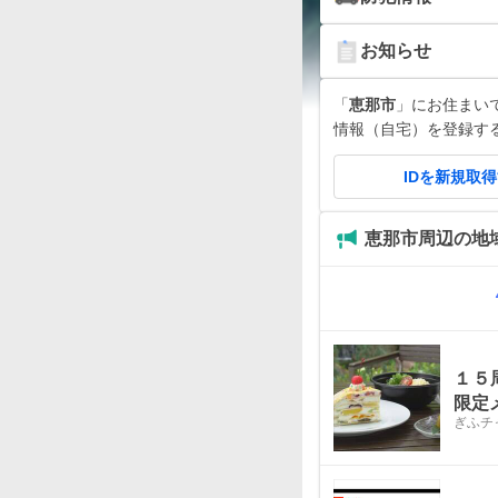
お知らせ
「
恵那市
」にお住まいです
情報（自宅）を登録す
IDを新規取
恵那市周辺の地
１５
限定
ぎふチャ