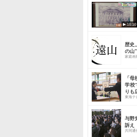
10:10
歴史
の山
家庭画報
「母
学校
りも
東海テ
与野
訴え
共同通