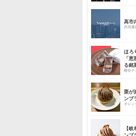
高市
共同通
ほろ
「恵
る銘
柳谷ナ
栗が
ンブ
オレン
【岐
ンブ