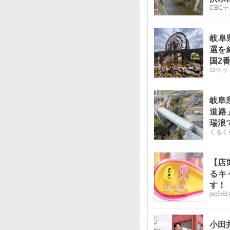
CBC
岐阜
選を
国2
ロケッ
岐阜
道路
瑞浪
くるく
【店
るキ
す！
jsc
5/6(
小田