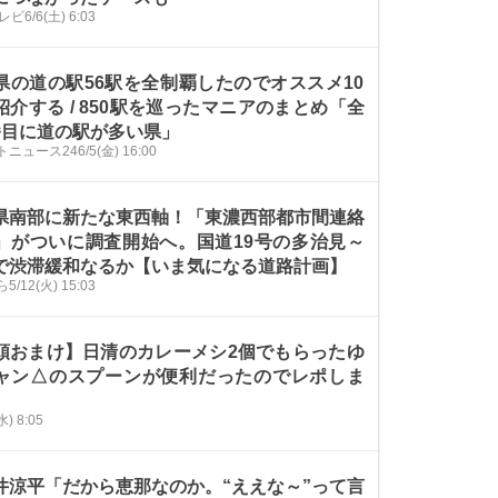
テレビ
6/6(土) 6:03
県の道の駅56駅を全制覇したのでオススメ10
紹介する / 850駅を巡ったマニアのまとめ「全
番目に道の駅が多い県」
トニュース24
6/5(金) 16:00
県南部に新たな東西軸！「東濃西部都市間連絡
」がついに調査開始へ。国道19号の多治見～
で渋滞緩和なるか【いま気になる道路計画】
ら
5/12(火) 15:03
頭おまけ】日清のカレーメシ2個でもらったゆ
ャン△のスプーンが便利だったのでレポしま
水) 8:05
井涼平「だから恵那なのか。“ええな～”って言