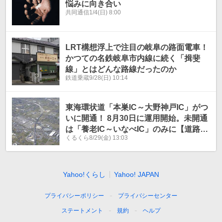
悩みに向き合い
共同通信
1/4(日) 8:00
LRT構想浮上で注目の岐阜の路面電車！
かつての名鉄岐阜市内線に続く「揖斐
線」とはどんな路線だったのか
鉄道乗蔵
9/28(日) 10:14
東海環状道「本巣IC～大野神戸IC」がつ
いに開通！ 8月30日に運用開始。未開通
は「養老IC～いなべIC」のみに【道路の
くるくら
8/29(金) 13:03
ニュース】
Yahoo!くらし
Yahoo! JAPAN
プライバシーポリシー
プライバシーセンター
ステートメント
規約
ヘルプ