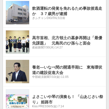
温
温
飲酒運転の発覚を免れるため事故後逃走
か ３７歳男が逮捕
ぎふチャンDIGITAL
5日前
高市首相、北方領土の墓参再開は「最優
先課題」 元島民のひ孫らと面会
産経新聞
7/30(木) 14:27
養老―いなべ間の開通早期に 東海環状
道の建設促進大会
中部経済新聞
7/10(金) 11:05
よさこいや琴の演奏も！ 「山あじさい祭
り」 姫路市
Kiss PRESS
6/5(金) 7:14