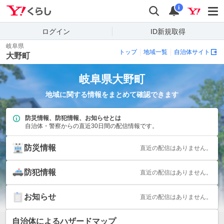
Yahoo!くらし
検索
通知
i
ログイン
ID新規取得
岐阜県
トップ
地域一覧
自治体サイト
大野町
岐阜県
大野町
地域に関する情報をまとめて確認できます
防災情報、防犯情報、お知らせとは
自治体・警察からの直近30日間の配信情報です。
防災情報
直近の配信はありません。
防犯情報
直近の配信はありません。
お知らせ
直近の配信はありません。
自治体によるハザードマップ