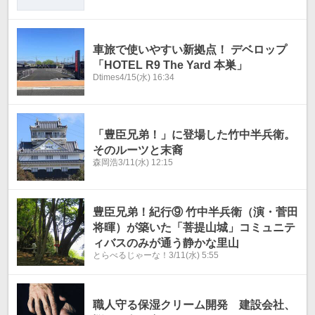
車旅で使いやすい新拠点！ デベロップ
「HOTEL R9 The Yard 本巣」
Dtimes
4/15(水) 16:34
「豊臣兄弟！」に登場した竹中半兵衛。
そのルーツと末裔
森岡浩
3/11(水) 12:15
豊臣兄弟！紀行⑨ 竹中半兵衛（演・菅田
将暉）が築いた「菩提山城」コミュニテ
ィバスのみが通う静かな里山
とらべるじゃーな！
3/11(水) 5:55
職人守る保湿クリーム開発 建設会社、