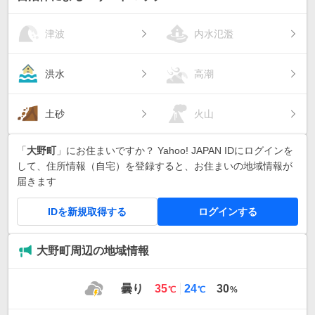
津波
内水氾濫
洪水
高潮
土砂
火山
「
大野町
」にお住まいですか？ Yahoo! JAPAN IDにログインを
して、住所情報（自宅）を登録すると、お住まいの地域情報が
届きます
IDを新規取得する
ログインする
大野町周辺の地域情報
最
最
曇り
35
24
30
℃
℃
%
高
低
気
気