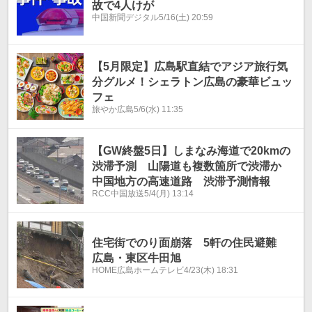
故で4人けが
中国新聞デジタル
5/16(土) 20:59
【5月限定】広島駅直結でアジア旅行気
分グルメ！シェラトン広島の豪華ビュッ
フェ
旅やか広島
5/6(水) 11:35
【GW終盤5日】しまなみ海道で20kmの
渋滞予測 山陽道も複数箇所で渋滞か
中国地方の高速道路 渋滞予測情報
RCC中国放送
5/4(月) 13:14
住宅街でのり面崩落 5軒の住民避難
広島・東区牛田旭
HOME広島ホームテレビ
4/23(木) 18:31