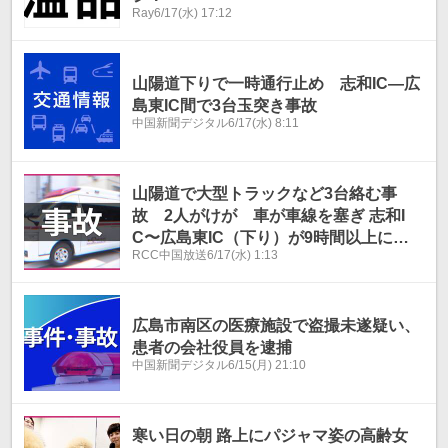
Ray
6/17(水) 17:12
山陽道下りで一時通行止め 志和IC―広
島東IC間で3台玉突き事故
中国新聞デジタル
6/17(水) 8:11
山陽道で大型トラックなど3台絡む事
故 2人がけが 車が車線を塞ぎ 志和I
C〜広島東IC（下り）が9時間以上にわ
RCC中国放送
6/17(水) 1:13
たり通行止め 17日午後8時ごろに解
除 広島（午前8時10分更新）
広島市南区の医療施設で盗撮未遂疑い、
患者の会社役員を逮捕
中国新聞デジタル
6/15(月) 21:10
寒い日の朝 路上にパジャマ姿の高齢女