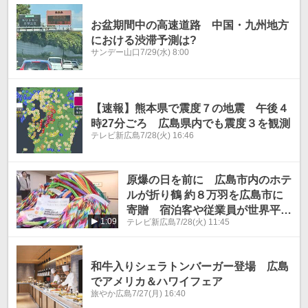
お盆期間中の高速道路 中国・九州地方
における渋滞予測は?
サンデー山口
7/29(水) 8:00
【速報】熊本県で震度７の地震 午後４
時27分ごろ 広島県内でも震度３を観測
テレビ新広島
7/28(火) 16:46
原爆の日を前に 広島市内のホテ
ルが折り鶴 約８万羽を広島市に
寄贈 宿泊客や従業員が世界平和
1:09
テレビ新広島
7/28(火) 11:45
を願い
和牛入りシェラトンバーガー登場 広島
でアメリカ＆ハワイフェア
旅やか広島
7/27(月) 16:40