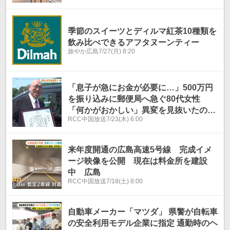
季節のスイーツとディルマ紅茶10種類を
飲み比べできるアフタヌーンティー
旅やか広島
7/27(月) 8:20
「息子が急にお金が必要に…」500万円
を振り込みに郵便局へ急ぐ80代女性
「何かがおかしい」異変を見抜いたのは
RCC中国放送
7/23(木) 6:00
タクシー運転手 詐欺を未然に防ぐ
来年度開通の広島高速5号線 完成イメ
ージ映像を公開 現在は料金所を建設
中 広島
RCC中国放送
7/18(土) 8:00
自動車メーカー「マツダ」 県警が自転車
の安全利用モデル企業に指定 通勤時のヘ