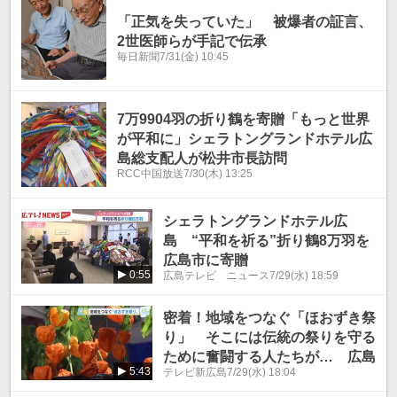
「正気を失っていた」 被爆者の証言、
2世医師らが手記で伝承
毎日新聞
7/31(金) 10:45
7万9904羽の折り鶴を寄贈「もっと世界
が平和に」シェラトングランドホテル広
島総支配人が松井市長訪問
RCC中国放送
7/30(木) 13:25
シェラトングランドホテル広
島 “平和を祈る”折り鶴8万羽を
広島市に寄贈
0:55
広島テレビ ニュース
7/29(水) 18:59
密着！地域をつなぐ「ほおずき祭
り」 そこには伝統の祭りを守る
ために奮闘する人たちが… 広島
5:43
テレビ新広島
7/29(水) 18:04