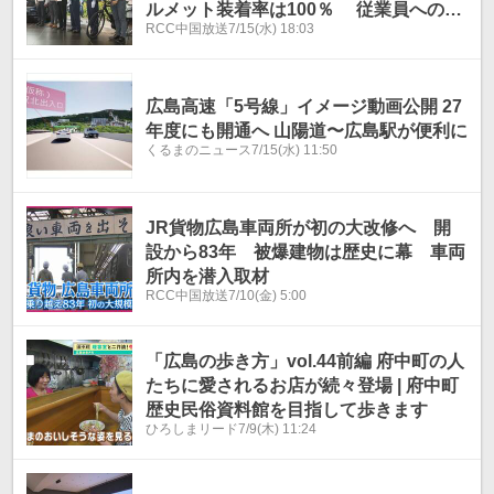
ルメット装着率は100％ 従業員への継
RCC中国放送
7/15(水) 18:03
続的な取り組みで 広島
広島高速「5号線」イメージ動画公開 27
年度にも開通へ 山陽道〜広島駅が便利に
くるまのニュース
7/15(水) 11:50
JR貨物広島車両所が初の大改修へ 開
設から83年 被爆建物は歴史に幕 車両
所内を潜入取材
RCC中国放送
7/10(金) 5:00
「広島の歩き方」vol.44前編 府中町の人
たちに愛されるお店が続々登場 | 府中町
歴史民俗資料館を目指して歩きます
ひろしまリード
7/9(木) 11:24