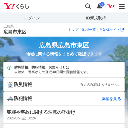
Yahoo!くらし
検索
通知
i
ログイン
ID新規取得
広島県
トップ
地域一覧
自治体サイト
広島市東区
広島県
広島市東区
地域に関する情報をまとめて確認できます
防災情報、防犯情報、お知らせとは
自治体・警察からの直近30日間の配信情報です。
防災情報
直近の配信はありません。
防犯情報
履歴を見る
犯罪や事故に関する注意の呼掛け
2026/8/7(金) 10:26