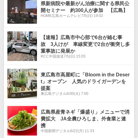
県新病院や最新がん治療に関する県民公
開セミナー 約300人が参加 【広島】
HOME広島ホームテレビ
7/5(日) 19:02
【速報】広島市中心部で6台が絡む事
故 3人けが 車線変更で2台が衝突し多
重事故に発展か
RCC中国放送
7/5(日) 15:05
東広島市高屋町に「Bloom in the Deser
t」オープン 人気のドライガーデンを
提案
東広島デジタル
6/30(火) 7:00
広島県産青ネギ「爆盛り」メニューで消
費拡大 JA全農ひろしま、外食業と連
携
中国新聞デジタル
6/22(月) 11:33