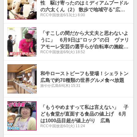
性 駆け寄ったのはミディアムプードル
の六太くん（2） 散歩で地域守る"広島
RCC中国放送
6/13(土) 8:00
ワンパト隊" 行方不明女性を救った隊員
犬のとっさの判断
「すこしの間だから大丈夫と思わないよ
うに」 6月9日は“ロック”の日 ヴァリ
アモーレ安芸の選手らが自転車の施錠を
RCC中国放送
6/9(火) 18:52
呼びかけ 広島
和牛ローストビーフも登場！シェラトン
広島で約70種類の世界グルメ食べ放題
旅やか広島
6/4(木) 15:31
「もうやめますって私は言えない」 子
ども食堂が直面する食品の値上げ 6月
は1000品目超が値上がり 広島
RCC中国放送
6/2(火) 11:24