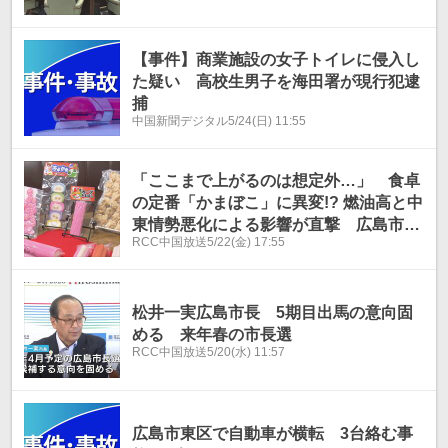
【事件】商業施設の女子トイレに侵入し
た疑い 高校生男子を海田署が現行犯逮
捕
中国新聞デジタル
5/24(日) 11:55
「ここまで上がるのは想定外…」 食卓
の定番「かまぼこ」に異変!? 燃油高と中
東情勢悪化による影響が直撃 広島市の
RCC中国放送
5/22(金) 17:55
老舗メーカーの苦悩
松井一実広島市長 5期目出馬の意向固
める 来年春の市長選
RCC中国放送
5/20(水) 11:57
広島市東区で自動車が横転 3台絡む事