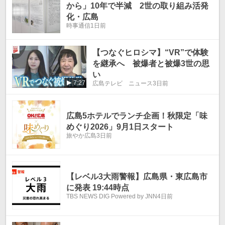
から」10年で半減 2世の取り組み活発
化・広島
時事通信
1日前
【つなぐヒロシマ】“VR”で体験
を継承へ 被爆者と被爆3世の思
い
7:27
広島テレビ ニュース
3日前
広島5ホテルでランチ企画！秋限定「味
めぐり2026」9月1日スタート
旅やか広島
3日前
【レベル3大雨警報】広島県・東広島市
に発表 19:44時点
TBS NEWS DIG Powered by JNN
4日前