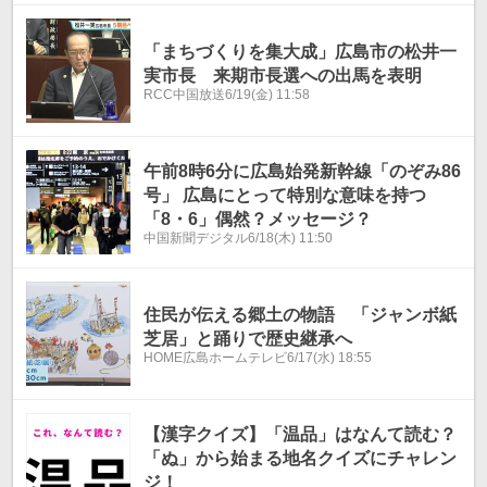
「まちづくりを集大成」広島市の松井一
実市長 来期市長選への出馬を表明
RCC中国放送
6/19(金) 11:58
午前8時6分に広島始発新幹線「のぞみ86
号」 広島にとって特別な意味を持つ
「8・6」偶然？メッセージ？
中国新聞デジタル
6/18(木) 11:50
住民が伝える郷土の物語 「ジャンボ紙
芝居」と踊りで歴史継承へ
HOME広島ホームテレビ
6/17(水) 18:55
【漢字クイズ】「温品」はなんて読む？
「ぬ」から始まる地名クイズにチャレン
ジ！