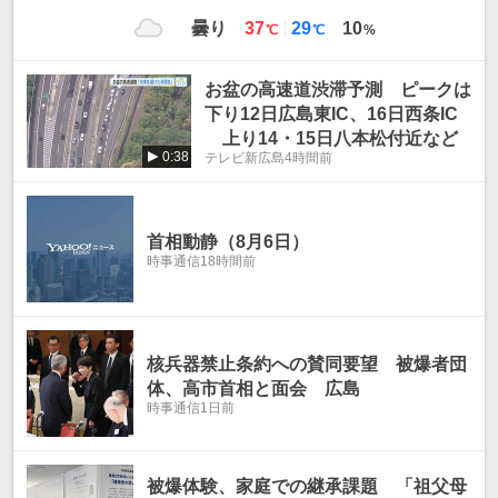
最
最
曇り
37
29
10
℃
℃
%
高
低
気
気
お盆の高速道渋滞予測 ピークは
温
温
下り12日広島東IC、16日西条IC
上り14・15日八本松付近など
0:38
テレビ新広島
4時間前
首相動静（8月6日）
時事通信
18時間前
核兵器禁止条約への賛同要望 被爆者団
体、高市首相と面会 広島
時事通信
1日前
被爆体験、家庭での継承課題 「祖父母