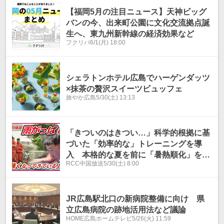
【福岡5月の注目ニュース】天神ビッグ
バンの今、出来町公園に文化交流拠点誕
生へ、東九州新幹線の経済効果など
フクリパ
6/1(月) 18:00
シェラトンホテル広島でハーゲンダッツ
×抹茶の贅沢スイーツビュッフェ
旅やか広島
5/30(土) 13:13
「きついのはきつい…」科学的根拠に基
づいた「効率的な」トレーニングを導
入 本格的な夏を前に「暑熱順化」を
RCC中国放送
5/30(土) 8:00
広島市消防局
JR広島駅北口の新病院整備に向け 県
立広島病院の跡地活用法など議論
HOME広島ホームテレビ
5/26(火) 11:59