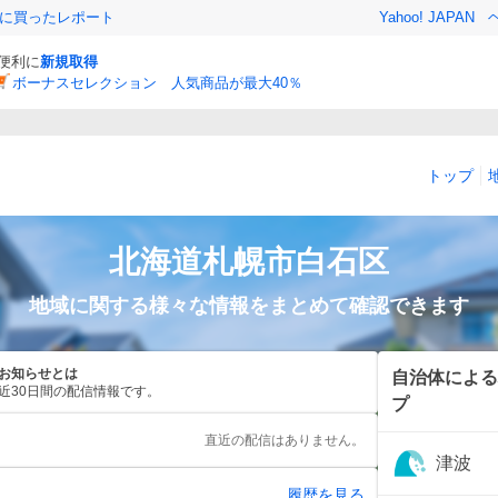
際に買ったレポート
Yahoo! JAPAN
と便利に
新規取得
ボーナスセレクション 人気商品が最大40％
トップ
北海道
札幌市白石区
地域に関する様々な情報をまとめて確認できます
お知らせとは
自治体による
近30日間の配信情報です。
プ
直近の配信はありません。
津波
履歴を見る