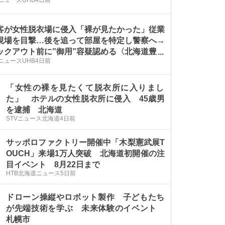
ニュースUHB
4日前
串焼き、刺身など提供〈札幌市保健所〉
客が女性脱衣場に侵入「裸が見たかった」従業
現場を目撃…後を追って部屋を特定し警察へ→
ックアウト前に”御用”容疑認める〈北海道豊富
ニュースUHB
4日前
「女性の裸を見たくて脱衣所に入りまし
た」 ホテルの女性脱衣所に侵入 45歳男
を逮捕 北海道
STVニュース北海道
4日前
サッポロファクトリー開催中「木梨憲武展T
OUCH」来場1万人突破 北海道初開催の注
目イベント 8月22日まで
HTB北海道ニュース
5日前
ドローン操縦やロボット製作 子どもたち
が先端技術を学ぶ 未来体験のイベント
札幌市