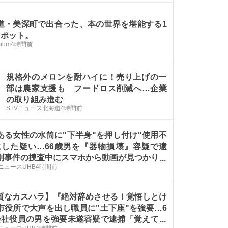
道・美深町で出合った、本の世界を堪能する1
スポット。
ium
4時間前
規格外のメロンを酎ハイに！売り上げの一
部は農家支援も フードロス削減へ…企業
の取り組み進む
STVニュース北海道
4時間前
ある女性の水筒に"下半身"を押し付け"使用不
にした疑い…66歳男を『器物損壊』容疑で逮
別事件の捜査中にスマホから動画が見つかり犯
ニュースUHB
4時間前
発覚「間違いありません」〈北海道札幌市〉
質なカスハラ】『絶対辞めさせる！覚悟しとけ
市役所で大声を出し職員に"土下座"を強要…6
会社役員の男を強要未遂容疑で逮捕「覚えてい