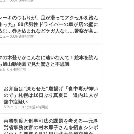
ニュースUHB
4時間前
」と容疑否認〈北海道札幌市〉
レーキのつもりが、足が滑ってアクセルを踏ん
まった』80代男性ドライバーの車が店の壁に
込む…巻き込まれなどケガ人なし…警察が高齢
ニュースUHB
4時間前
イバーに注意を呼びかけ〈北海道函館市〉
マの木登りがこんなに速いなんて！絵本を読ん
ら旭山動物園で見た驚きと不思議
ａｋｋｅ
4時間前
お弁当は“凍らせた”唐揚げ「食中毒が怖い
ので」札幌は16日ぶり真夏日 道内11人が
熱中症疑い
STVニュース北海道
4時間前
再審制度と刑事司法の課題を考える―元厚
労省事務次官の村木厚子さんを招きシンポ