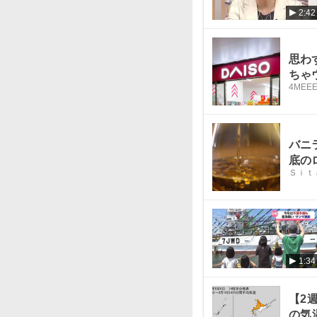
2:42
思わ
ちゃ
4MEE
バニ
底の
Ｓｉｔ
1:34
【2
の気