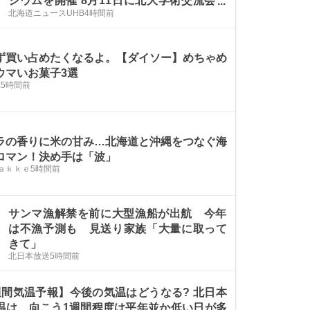
ジウムを開催 8月11日に北大学術交流会館
北海道ニュースUHB
4時間前
で〈札幌市〉
ず買い占めたくなるよ。【ダイソー】めちゃめ
ウマいお菓子3選
E
5時間前
ラの香りに米の甘み…北海道と沖縄をつなぐ海
ロマン！決め手は「波」
ａｋｋｅ
5時間前
サンマ漁解禁を前に大型漁船が出航 今年
は不漁予測も 見送り家族「大量に取って
きて」
北日本放送
5時間前
週間気温予報】今後の気温はどうなる? 北日本
温は、向こう1週間程度は平年並か低い日が多