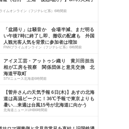
プライムオンライン（フジテレビ系）
6時間前
「盆踊り」は騒音か 会場半減、まだ明る
い午後7時に終了し即、撤収の配慮も 外国
人観光客人気を背景に参加者は増加
FNNプライムオンライン（フジテレビ系）
6時間前
アイヌ工芸・アットゥシ織り 黄川田担当
相が工房を視察 関係団体と意見交換 北
海道平取町
STVニュース北海道
6時間前
【菅井さんの天気予報 6日(木)】あすの北海
道は高温ピークに！36℃予報で東京よりも
暑い…来週は台風15号が北海道に向かう
北海道ニュースUHB
6時間前
道サロマ湖東側と北見市常呂を直結！旧国鉄湧