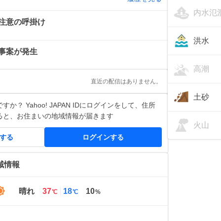
内水氾
注意の呼掛け
洪水
事案が発生
高潮
直近の配信はありません。
土砂
か？ Yahoo! JAPAN IDにログインをして、住所
ると、お住まいの地域情報が届きます
火山
得する
ログインする
域情報
最
最
晴れ
37
18
10
℃
℃
%
高
低
気
気
温
温