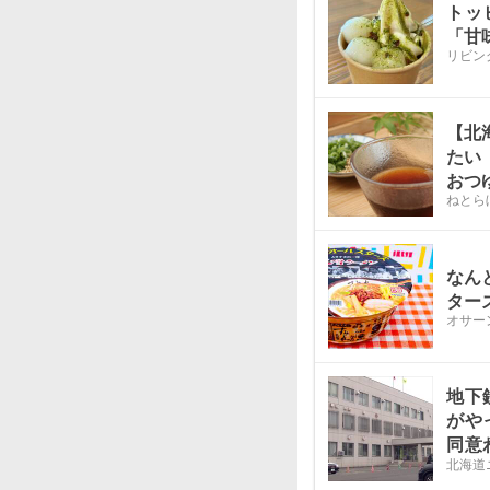
トッ
「甘
リビン
【北
たい
おつ
ねとら
なん
ター
オサー
地下
がや
同意
北海道
かけ