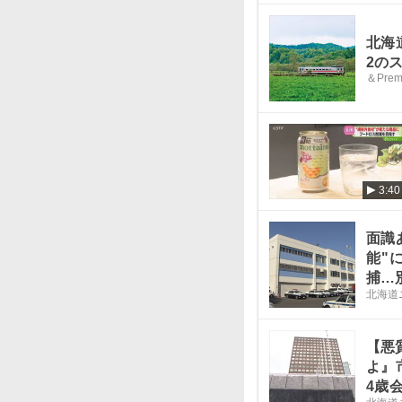
北海
2の
＆Prem
3:40
面識
能"
捕…
北海道
行が
【悪
よ』
4歳