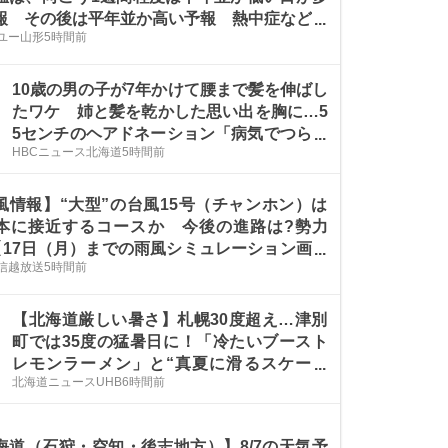
報 その後は平年並か高い予報 熱中症などに
ユー山形
5時間前
 今後の全国の天気を画像で 気象庁
10歳の男の子が7年かけて腰まで髪を伸ばし
たワケ 姉と髪を乾かした思い出を胸に…5
5センチのヘアドネーション「病気でつらい
HBCニュース北海道
5時間前
子に渡したい」
風情報】“大型”の台風15号（チャンホン）は
本に接近するコースか 今後の進路は?勢力
【17日（月）までの雨風シミュレーション画像
信越放送
5時間前
】お盆の天気に影響するか（6日午後7時10
気象庁発表）
【北海道厳しい暑さ】札幌30度超え…津別
町では35度の猛暑日に！「冷たいブースト
レモンラーメン」と“真夏に滑るスケート
北海道ニュースUHB
6時間前
場”暑さを乗り切る意外なアイデア―8月7日
も続く酷暑に警戒
海道（石狩・空知・後志地方）】8/7の天気予