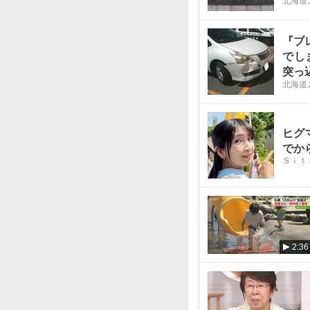
北海道
ない
『ブ
でし
突っ
北海道
ドラ
ヒグ
でか
Ｓｉｔ
2:36