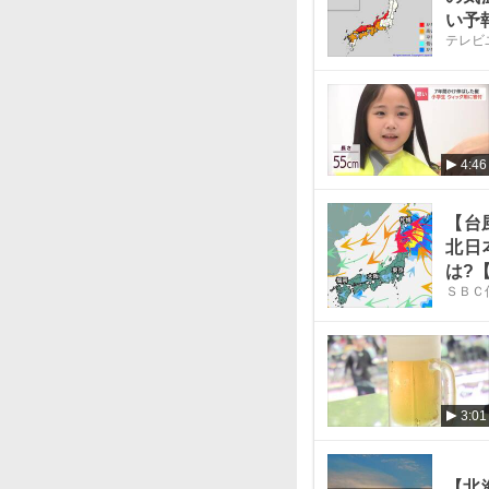
い予
テレビ
注意
4:46
【台
北日
は?
ＳＢＣ
掲載
分・
3:01
【北