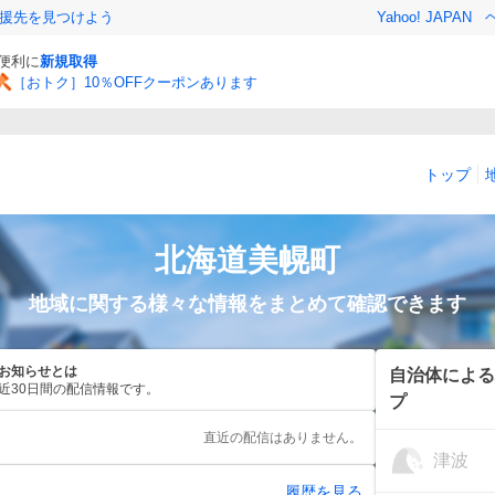
援先を見つけよう
Yahoo! JAPAN
と便利に
新規取得
［おトク］10％OFFクーポンあります
トップ
北海道
美幌町
地域に関する様々な情報をまとめて確認できます
お知らせとは
自治体による
近30日間の配信情報です。
プ
直近の配信はありません。
津波
履歴を見る