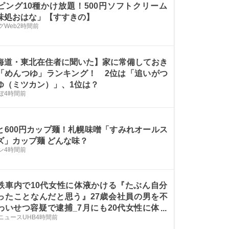
ピング10種かけ放題！500円ソフトクリーム
味処おはな」【すすきの】
グWeb
2時間前
海道・東北在住者に聞いた】家に常備しておき
「めんつゆ」ランキング！ 2位は「追いがつ
ゆ（ミツカン）」、1位は？
ぼ
4時間前
と600円カップ麺！札幌味噌「すみれオールス
ズ」カップ麺 どんな味？
ン
4時間前
鉄車内で10代女性に体液かける『たぶん自分
ったことなんだと思う』27歳会社員の男を不
わいせつ容疑で逮捕_7月にも20代女性に体液
ニュースUHB
4時間前
て逮捕＜北海道札幌市＞