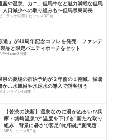
遺産や温泉、カニ、但馬牛など魅力満載な但馬
 人口減少への取り組みも〜但馬県民局長
ピ ラジオ関西トピックス
3日前
原道」が40周年記念コフレを発売 ファンデ
4製品と限定バニティポーチをセット
PAN.com
3日前
温泉の夏場の宿泊予約が２年前の１割減、猛暑
響か…水風呂や氷足水の導入で誘客狙う
聞オンライン
4日前
【苦渋の決断】温泉なのに湯がぬるい!?兵
庫・城崎温泉で“温度を下げる”新たな取り
組み 背景に暑さで客足伸び悩む“夏問題”
MBSニュース
5日前