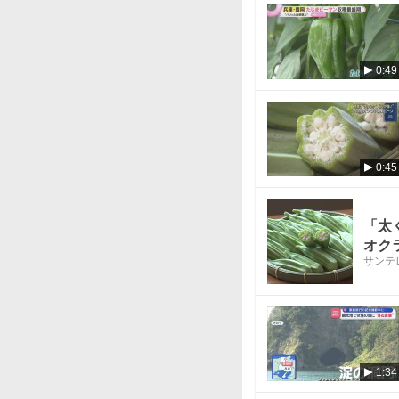
0:49
0:45
「太
オク
サンテ
1:34