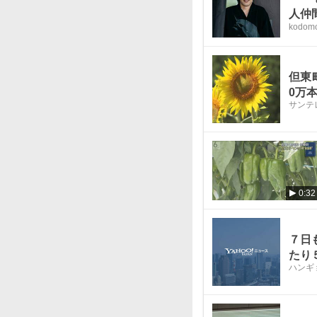
人仲
kodom
る」
但東
0万
サンテ
0:32
７日
たり
ハンギ