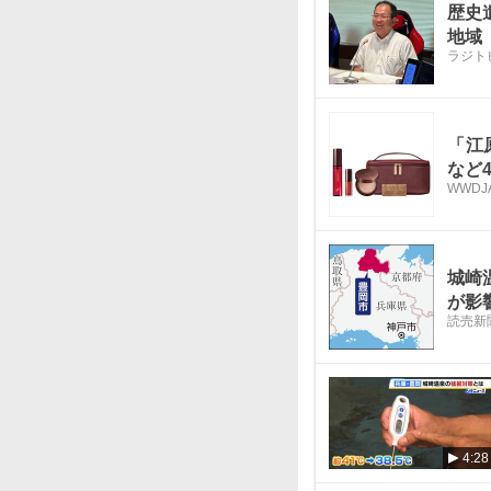
歴史
地域
ラジト
「江
など
WWDJA
城崎
が影
読売新
4:28