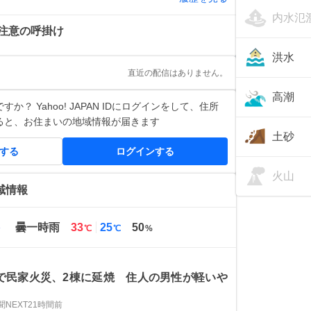
内水氾
注意の呼掛け
洪水
直近の配信はありません。
高潮
か？ Yahoo! JAPAN IDにログインをして、住所
ると、お住まいの地域情報が届きます
土砂
得する
ログインする
火山
域情報
最
最
曇一時雨
33
25
50
℃
℃
%
高
低
気
気
温
温
で民家火災、2棟に延焼 住人の男性が軽いや
NEXT
21時間前