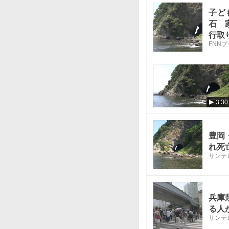
子ど
石 
行取
FNN
3:30
豊岡
れ死
サンテ
兵庫
る人
サンテ