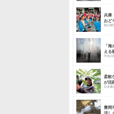
兵庫
おど
朝日新
「海
える
中央日
柔軟
が活
日本農
豊岡
涼し