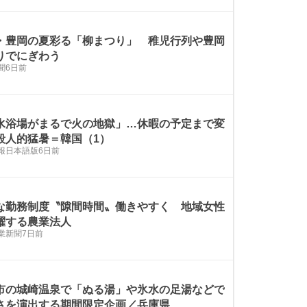
・豊岡の夏彩る「柳まつり」 稚児行列や豊岡
りでにぎわう
聞
6日前
水浴場がまるで火の地獄」…休暇の予定まで変
殺人的猛暑＝韓国（1）
報日本語版
6日前
な勤務制度〝隙間時間〟働きやすく 地域女性
躍する農業法人
業新聞
7日前
市の城崎温泉で「ぬる湯」や氷水の足湯などで
さを演出する期間限定企画／兵庫県