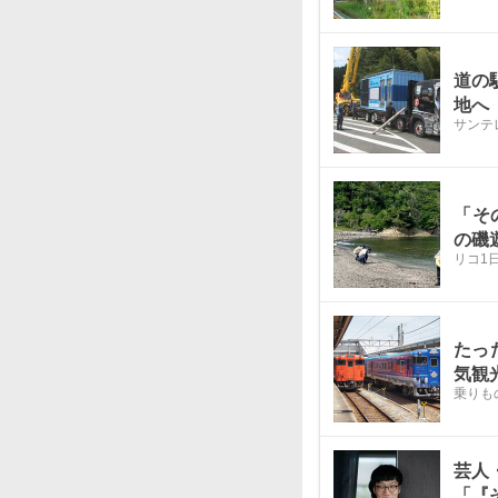
道の
地へ
サンテ
「そ
の磯
リコ
1
たっ
気観
乗りも
芸人
「『