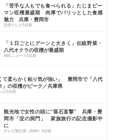
「苦手な人もでも食べられる」たじまピー
マン収穫最盛期 肉厚でパリッとした食感
魅力 兵庫・豊岡市
読売テレビ
5日前
「１日ごとにグーンと大きく」伝統野菜・
八代オクラの収穫が最盛期
ABCニュース
5日前
くて柔らかく粘り気が強い」 豊岡市で「八代
ラ」の収穫がピーク／兵庫県
レビ
5日前
観光地で女性の頭に“落石直撃” 兵庫・豊
岡市「淀の洞門」 家族旅行の記念撮影中
に
テレビ朝日系（ANN）
6日前