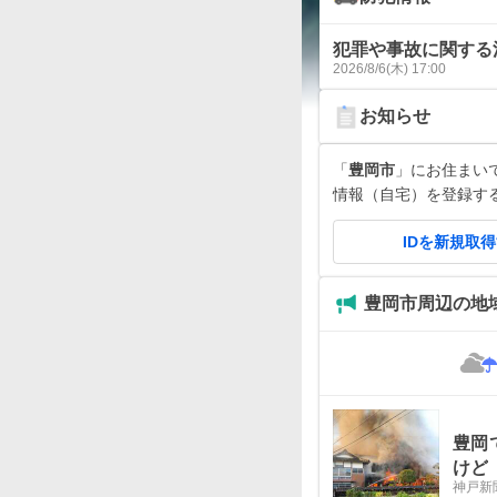
犯罪や事故に関する
2026/8/6(木) 17:00
お知らせ
「
豊岡市
」にお住まいです
情報（自宅）を登録す
IDを新規取
豊岡市周辺の地
豊岡
けど
神戸新聞