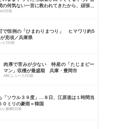
間の何気ない一言に救われてきたから、頑張れ
oe
2日前
町で恒例の「ひまわりまつり」 ヒマワリ約5
本が見頃／兵庫県
レビ
2日前
肉厚で苦みが少ない 特産の「たじまピー
マン」収穫が最盛期 兵庫・豊岡市
ABCニュース
2日前
も「ソウル３９度」…８日、江原道は１時間当
５０ミリの豪雨＝韓国
ョレ新聞
2日前