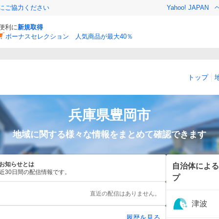
金にご協力ください
Yahoo! JAPAN
と便利に
新規取得
ボーナスセレクション 人気商品が最大40％
トップ
兵庫県
豊岡市
地域に関する様々な情報をまとめて確認できます
お知らせとは
自治体による
近30日間の配信情報です。
プ
直近の配信はありません。
津波
履歴を見る