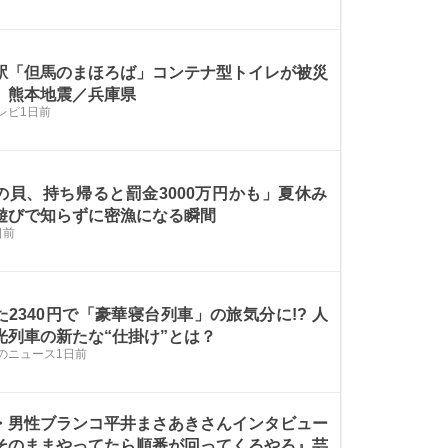
駅「但馬のまほろば」コンテナ型トイレが被災
 熊本地震／兵庫県
レビ
1日前
の貝、持ち帰ると罰金3000万円かも」夏休み
遊びで知らずに密漁になる瞬間
日前
た2340円で「豪華寝台列車」の旅気分に!? 人
光列車の新たな“仕掛け”とは？
のニュース
1日前
・男性ブランコ平井まさあきさんインタビュー
そのままやってたら順番が回ってくるやろ』芸