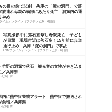
もの目の前で悲劇 兵庫の「淀の洞門」で落
家族連れ母親の頭部にあたり死亡 洞窟内の通
りやめ
プライムオンライン（フジテレビ系）
6日前
写真撮影中に落石直撃し母親死亡…子ども
が目撃 現場付近は落石多く15年前に歩道
通行止め 兵庫「淀の洞門」で事故
FNNプライムオンライン（フジテレビ系）
6日前
・竹野の洞窟で落石 観光客の女性が巻き込ま
亡／兵庫県
レビ
6日前
県内に熱中症警戒アラート 熱中症で搬送され
が急増／兵庫県
レビ
6日前