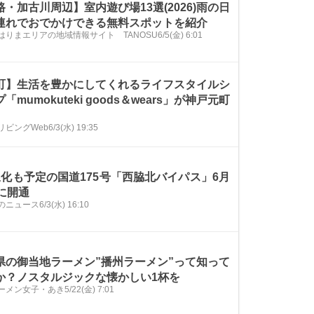
路・加古川周辺】室内遊び場13選(2026)雨の日
連れでおでかけできる無料スポットを紹介
はりまエリアの地域情報サイト TANOSU
6/5(金) 6:01
町】生活を豊かにしてくれるライフスタイルシ
「mumokuteki goods＆wears」が神戸元町
リビングWeb
6/3(水) 19:35
線化も予定の国道175号「西脇北バイパス」6月
日に開通
のニュース
6/3(水) 16:10
県の御当地ラーメン”播州ラーメン”って知って
か？ノスタルジックな懐かしい1杯を
ーメン女子・あき
5/22(金) 7:01