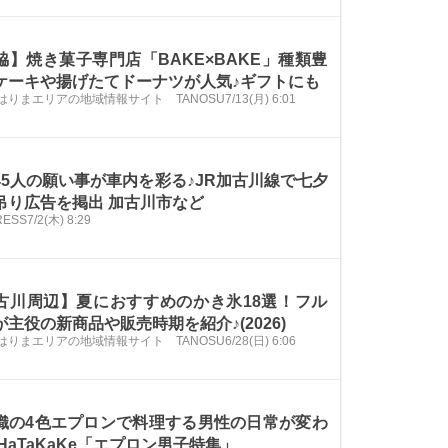
脇】焼き菓子専門店「BAKE×BAKE」種類豊
ケーキや揚げたてドーナツが人気♪ギフトにも
はりまエリアの地域情報サイト TANOSU
7/13(月) 6:01
45人の願い事が車内を彩る♪JR加古川線で七夕
吊り広告を掲出 加古川市など
PRESS
7/2(木) 8:29
古川周辺】夏におすすめのかき氷18選！フル
が主役の新商品や販売時期を紹介♪(2026)
はりまエリアの地域情報サイト TANOSU
6/28(日) 6:06
織の4色エプロンで料理する男性の日常が変わ
HaTaKaKe「エプロン男子特集」