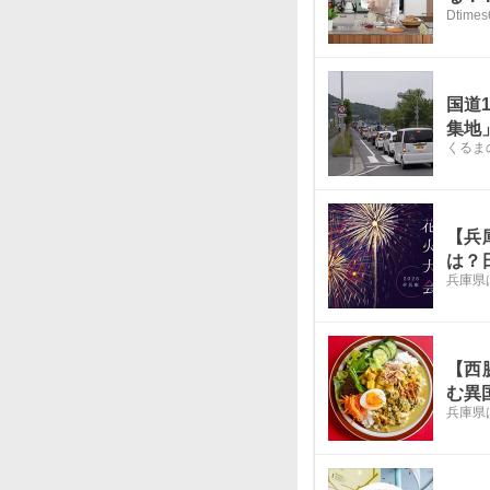
Dtimes
国道
集地
くるま
【兵
は？
兵庫県
【西脇
む異
兵庫県