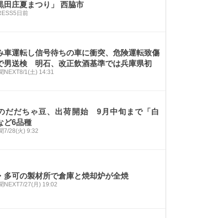
黒田庄夏まつり」 西脇市
PRESS
5日前
み車運転し信号待ちの車に衝突、危険運転致傷
で男送検 明石、改正飲酒基準では兵庫県初
NEXT
8/1(土) 14:31
のだだちゃ豆、出荷開始 9月中旬まで「白
など6品種
聞
7/28(火) 9:32
・多可の製材所で倉庫と焼却炉が全焼
NEXT
7/27(月) 19:02