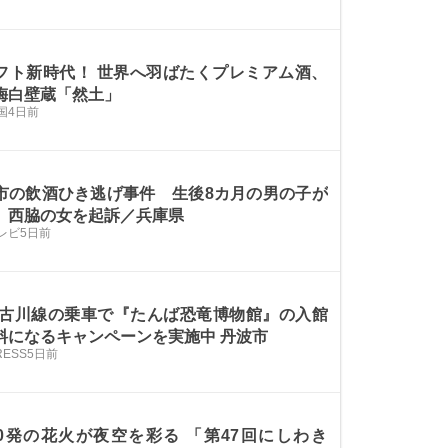
フト新時代！ 世界へ羽ばたくプレミアム酒、
梅白壁蔵「然土」
国
4日前
市の飲酒ひき逃げ事件 生後8カ月の男の子が
 西脇の女を起訴／兵庫県
レビ
5日前
加古川線の乗車で『たんば恐竜博物館』の入館
料になるキャンペーンを実施中 丹波市
PRESS
5日前
00発の花火が夜空を彩る 「第47回にしわき