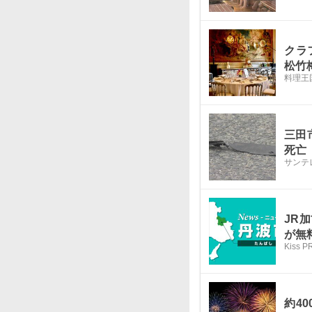
クラ
松竹
料理王
三田
死亡
サンテ
JR
が無
Kiss 
約4