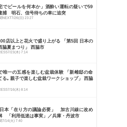
宅でビールを何本か」酒酔い運転の疑いで59
逮捕 明石、信号待ちの車に追突
NEXT
7/26(日) 23:27
100店以上と花火で盛り上がる 「第5回 日本の
西脇夏まつり」 西脇市
PRESS
7/23(木) 7:14
で唯一の五感を楽しむ盆栽体験 「新雌邸の命
てる｡ 親子で楽しむ盆栽ワークショップ」 西脇
PRESS
7/16(木) 8:14
西日本「在り方の議論必要」 加古川線に改め
解 「利用低迷は事実」／兵庫・丹波市
聞
7/14(火) 7:40