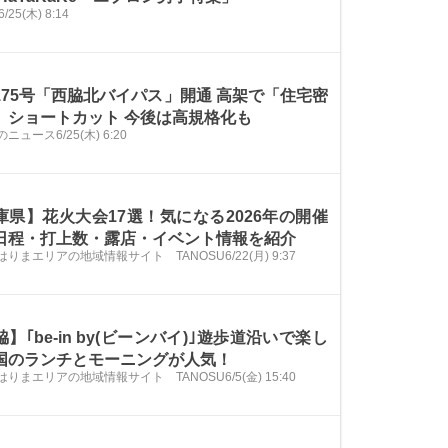
6/25(木) 8:14
175号「西脇北バイパス」開通 高架で「住宅密
」ショートカット 今後は高規格化も
のニュース
6/25(木) 6:20
庫県】花火大会17選！気になる2026年の開催
日程・打上数・露店・イベント情報を紹介
はりまエリアの地域情報サイト TANOSU
6/22(月) 9:37
】｢be-in by(ビーンバイ)｣遊歩道沿いで楽し
国のランチとモーニングが人気！
はりまエリアの地域情報サイト TANOSU
6/5(金) 15:40