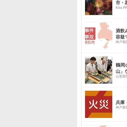
市・
Kiss 
酒飲
容疑
神戸新聞
鶴岡
山」
山形新
兵庫
神戸新聞