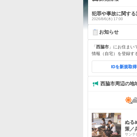
犯罪や事故に関する
2026/8/6(木) 17:00
お知らせ
「
西脇市
」にお住まいです
情報（自宅）を登録す
IDを新規取
西脇市周辺の地
ぬる
策／
サンテ