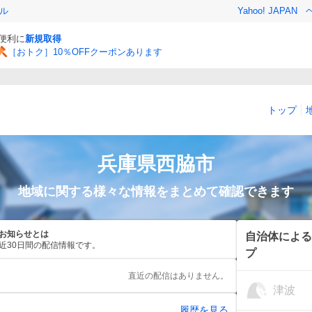
ル
Yahoo! JAPAN
と便利に
新規取得
［おトク］10％OFFクーポンあります
トップ
兵庫県
西脇市
地域に関する様々な情報をまとめて確認できます
お知らせとは
自治体による
近30日間の配信情報です。
プ
直近の配信はありません。
津波
履歴を見る