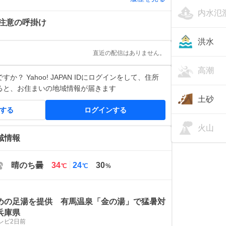
内水氾
注意の呼掛け
洪水
直近の配信はありません。
高潮
か？ Yahoo! JAPAN IDにログインをして、住所
ると、お住まいの地域情報が届きます
土砂
得する
ログインする
火山
域情報
最
最
晴のち曇
34
24
30
℃
℃
%
高
低
気
気
温
温
めの足湯を提供 有馬温泉「金の湯」で猛暑対
兵庫県
レビ
2日前