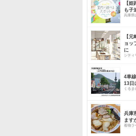
【姫
も子
兵庫県
【元
ョップ
に
シティ
4車
13
くるま
兵庫
ます
着物ラ