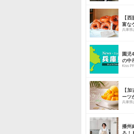
【西
富な
兵庫県
園児
の中
Kiss 
【加
ーツ
兵庫県
播州
る！ 