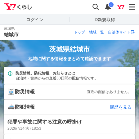
Yahoo!くらし
検索
通知
i
ログイン
ID新規取得
茨城県
トップ
地域一覧
自治体サイト
結城市
茨城県
結城市
地域に関する情報をまとめて確認できます
防災情報、防犯情報、お知らせとは
自治体・警察からの直近30日間の配信情報です。
防災情報
直近の配信はありません。
防犯情報
履歴を見る
犯罪や事故に関する注意の呼掛け
2026/7/14(火) 18:53