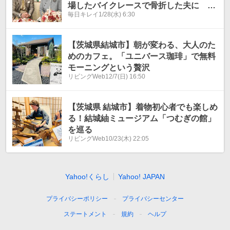
場したバイクレースで骨折した夫に
毎日キレイ
1/28(水) 6:30
「徹子の部屋」で
【茨城県結城市】朝が変わる、大人のた
めのカフェ。「ユニバース珈琲」で無料
モーニングという贅沢
リビングWeb
12/7(日) 16:50
【茨城県 結城市】着物初心者でも楽しめ
る！結城紬ミュージアム「つむぎの館」
を巡る
リビングWeb
10/23(木) 22:05
Yahoo!くらし
Yahoo! JAPAN
プライバシーポリシー
プライバシーセンター
ステートメント
規約
ヘルプ