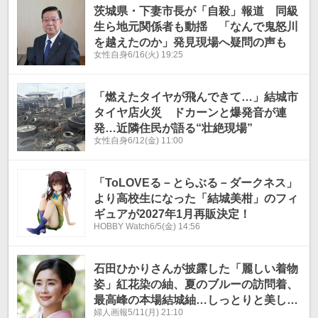
茨城県・下妻市長が「自殺」報道 同級
生ら地元関係者も動揺 「なんで鬼怒川
を越えたのか」発見現場へ疑問の声も
女性自身
6/16(火) 19:25
「燃えたタイヤが飛んできて…」結城市
タイヤ店火災 ドカーンと爆発音が連
発…近隣住民が語る“壮絶現場”
女性自身
6/12(金) 11:00
「ToLOVEる－とらぶる－ダークネス」
より高校生になった「結城美柑」のフィ
ギュアが2027年1月再販決定！
HOBBY Watch
6/5(金) 14:56
石田ひかりさんが披露した「麗しい着物
姿」紅花染の紬、夏のブルーの訪問着、
最高峰の本場結城紬…しっとりと美しい
婦人画報
5/11(月) 21:10
装いを振り返り