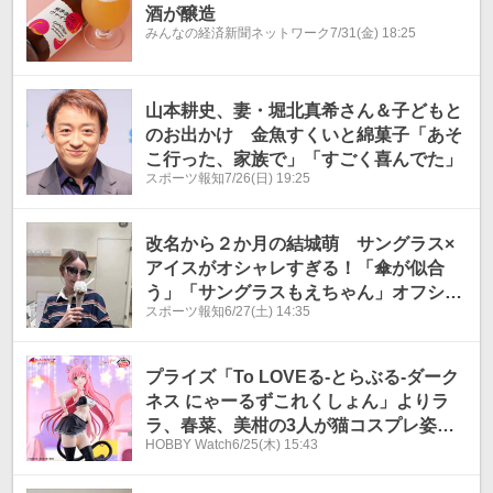
酒が醸造
みんなの経済新聞ネットワーク
7/31(金) 18:25
山本耕史、妻・堀北真希さん＆子どもと
のお出かけ 金魚すくいと綿菓子「あそ
こ行った、家族で」「すごく喜んでた」
スポーツ報知
7/26(日) 19:25
改名から２か月の結城萌 サングラス×
アイスがオシャレすぎる！「傘が似合
う」「サングラスもえちゃん」オフショ
スポーツ報知
6/27(土) 14:35
ットにファン歓喜
プライズ「To LOVEる-とらぶる-ダーク
ネス にゃーるずこれくしょん」よりラ
ラ、春菜、美柑の3人が猫コスプレ姿で
HOBBY Watch
6/25(木) 15:43
登場！