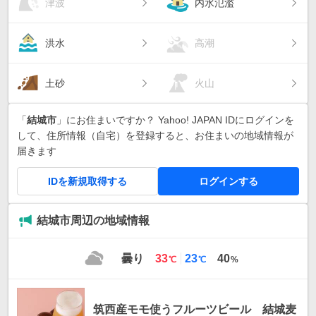
津波
内水氾濫
洪水
高潮
土砂
火山
「
結城市
」にお住まいですか？ Yahoo! JAPAN IDにログインを
して、住所情報（自宅）を登録すると、お住まいの地域情報が
届きます
IDを新規取得する
ログインする
結城市周辺の地域情報
最
最
曇り
33
23
40
℃
℃
%
高
低
気
気
温
温
筑西産モモ使うフルーツビール 結城麦