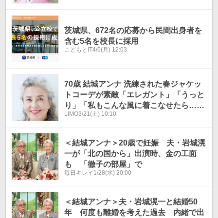
茨城県、672名の応募から民間出身者を
含む5名を校長に採用
こどもとIT
4/6(月) 12:03
70歳 結城アンナ 洗練された春ジャケッ
トコーデが素敵「エレガント」「うっと
り」「私もこんな風に着こなせたら…」
LIMO
3/21(土) 10:10
の声
＜結城アンナ＞20歳で妊娠 夫・岩城滉
一が「北の国から」出演時、金の工面
も 「徹子の部屋」で
毎日キレイ
1/28(水) 20:00
＜結城アンナ＞夫・岩城滉一と結婚50
年 何度も離婚を考えた過去 内緒で出