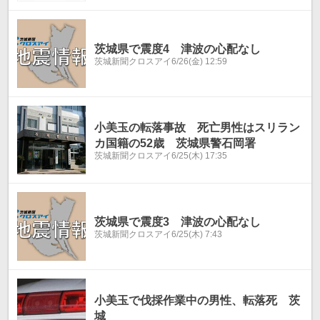
茨城県で震度4 津波の心配なし
茨城新聞クロスアイ
6/26(金) 12:59
小美玉の転落事故 死亡男性はスリラン
カ国籍の52歳 茨城県警石岡署
茨城新聞クロスアイ
6/25(木) 17:35
茨城県で震度3 津波の心配なし
茨城新聞クロスアイ
6/25(木) 7:43
小美玉で伐採作業中の男性、転落死 茨
城