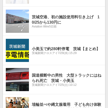
茨城空港、初の施設使用料引き上げ 1
0/25から130円に
Aviation Wire
5日前
小美玉で約280軒停電 茨城【まとめ】
茨城新聞クロスアイ
7/29(水) 15:29
国道横断中の男性 大型トラックにはね
られ死亡 茨城・小美玉
茨城新聞クロスアイ
7/25(土) 10:12
埴輪並べや縄文服着用 子ども向け体験