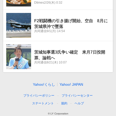
Dtimes
2/26(木) 0:32
F2戦闘機の引き揚げ開始、空自 8月に
茨城県沖で墜落
共同通信
9/1(月) 14:54
茨城知事選3氏争い確定 来月7日投開
票、論戦へ
共同通信
8/21(木) 10:07
Yahoo!くらし
Yahoo! JAPAN
プライバシーポリシー
プライバシーセンター
ステートメント
規約
ヘルプ
© LY Corporation