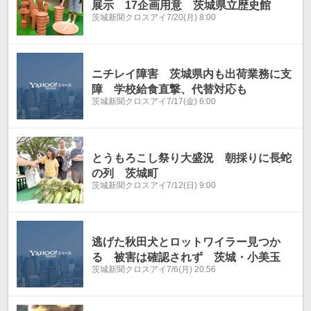
展示 17企画用意 茨城県立歴史館
茨城新聞クロスアイ
7/20(月) 8:00
ニチレイ障害 茨城県内も出荷業務に支
障 学校給食直撃、代替対応も
茨城新聞クロスアイ
7/17(金) 6:00
とうもろこし祭り大盛況 朝採りに長蛇
の列 茨城町
茨城新聞クロスアイ
7/12(日) 9:00
逃げた秋田犬とロットワイラー見つか
る 被害は確認されず 茨城・小美玉
茨城新聞クロスアイ
7/6(月) 20:56