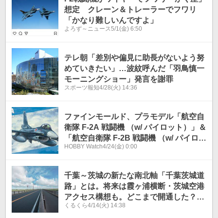
想定 クレーン＆トレーラーでフワリ
「かなり難しいんですよ」
よろず～ニュース
5/1(金) 6:50
テレ朝「差別や偏見に助長がないよう努
めていきたい」…波紋呼んだ「羽鳥慎一
モーニングショー」発言を謝罪
スポーツ報知
4/28(火) 14:36
ファインモールド、プラモデル「航空自
衛隊 F-2A 戦闘機 （w/ パイロット）」＆
「航空自衛隊 F-2B 戦闘機 （w/ パイロッ
HOBBY Watch
4/24(金) 0:00
ト）」本日出荷開始！
千葉～茨城の新たな南北軸「千葉茨城道
路」とは。将来は霞ヶ浦横断・茨城空港
アクセス構想も。どこまで開通した？
くるくら
4/14(火) 14:38
【いま気になる道路計画】