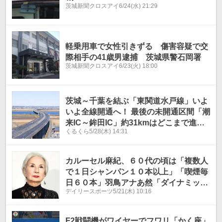
茨城新聞クロスアイ
6/24(水) 21:29
軽乗用車で女性引きずる 傷害容疑で交
際相手の41歳男逮捕 茨城県警石岡署
茨城新聞クロスアイ
6/23(火) 18:00
茨城～千葉を結ぶ「東関道水戸線」いよ
いよ全線開通へ！ 最後の未開通区間「潮
来IC～鉾田IC」約31kmはどこまで進ん
くるくら
5/28(木) 14:31
だ？【いま気になる道路計画】
カルーセル麻紀、６０代の頃は「複数人
で１日シャンパン１０本以上」「喫煙毎
日６０本」羽鳥アナあ然「ダイナミッ
デイリースポーツ
5/21(木) 10:16
ク…」
F2戦闘機がワイヤーでフワリ「かく座」