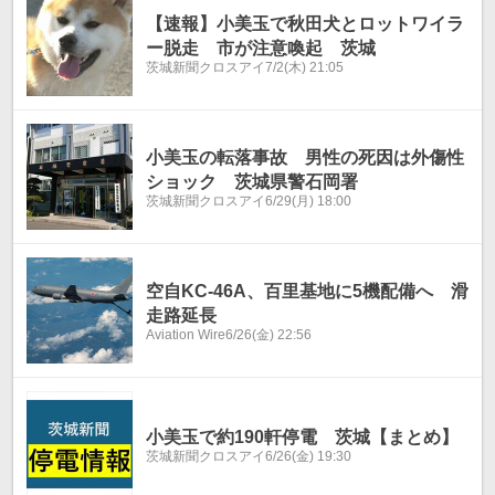
【速報】小美玉で秋田犬とロットワイラ
ー脱走 市が注意喚起 茨城
茨城新聞クロスアイ
7/2(木) 21:05
小美玉の転落事故 男性の死因は外傷性
ショック 茨城県警石岡署
茨城新聞クロスアイ
6/29(月) 18:00
空自KC-46A、百里基地に5機配備へ 滑
走路延長
Aviation Wire
6/26(金) 22:56
小美玉で約190軒停電 茨城【まとめ】
茨城新聞クロスアイ
6/26(金) 19:30