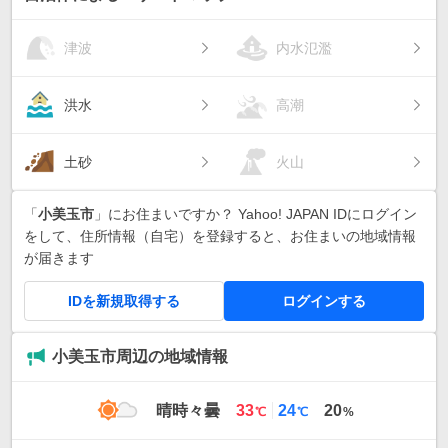
津波
内水氾濫
洪水
高潮
土砂
火山
「
小美玉市
」にお住まいですか？ Yahoo! JAPAN IDにログイン
をして、住所情報（自宅）を登録すると、お住まいの地域情報
が届きます
IDを新規取得する
ログインする
小美玉市周辺の地域情報
最
最
晴時々曇
33
24
20
℃
℃
%
高
低
気
気