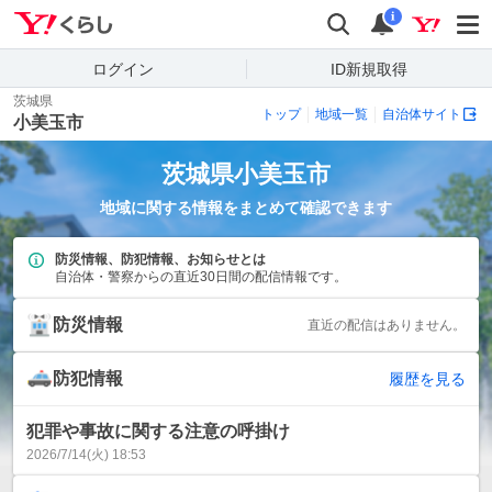
Yahoo!くらし
検索
通知
i
ログイン
ID新規取得
茨城県
トップ
地域一覧
自治体サイト
小美玉市
茨城県
小美玉市
地域に関する情報をまとめて確認できます
防災情報、防犯情報、お知らせとは
自治体・警察からの直近30日間の配信情報です。
防災情報
直近の配信はありません。
防犯情報
履歴を見る
犯罪や事故に関する注意の呼掛け
2026/7/14(火) 18:53