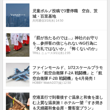
児童ポルノ投稿で3曹停職 空自、茨
城・百里基地
共同通信
3/18(水) 14:50
「罰が当たるのでは...」神社のお守り
を…参拝客の信じられないNG行為に
「失礼ではないか」「怖くないのか」
TRILL ニュース
3/11(水) 2:05
ファインモールド、1/72スケールプラモ
デル「航空自衛隊 F-2A 戦闘機」と「航
空自衛隊 F-2B 戦闘機」を4月発売！
HOBBY Watch
2/27(金) 12:50
空港直行で到着後すぐ温泉と和食を楽し
む上質な温泉旅！ホテル一望「すき焼き
＆天婦羅和食会席・畳客室プラン」