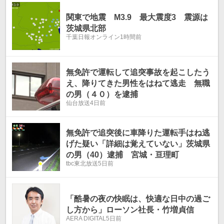
温
温
関東で地震 M3.9 最大震度3 震源は
茨城県北部
千葉日報オンライン
1時間前
無免許で運転して追突事故を起こしたう
え、降りてきた男性をはねて逃走 無職
の男（４０）を逮捕
仙台放送
4日前
無免許で追突後に車降りた運転手はね逃
げた疑い「詳細は覚えていない」茨城県
の男（40）逮捕 宮城・亘理町
tbc東北放送
5日前
「酷暑の夜の快眠は、快適な日中の過ご
し方から」ローソン社長・竹増貞信
AERA DIGITAL
5日前