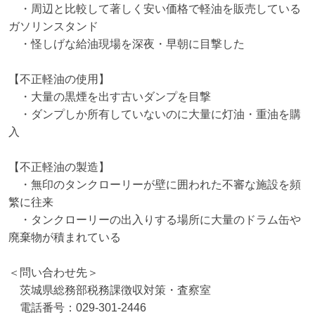
　・周辺と比較して著しく安い価格で軽油を販売している
ガソリンスタンド

　・怪しげな給油現場を深夜・早朝に目撃した

【不正軽油の使用】

　・大量の黒煙を出す古いダンプを目撃

　・ダンプしか所有していないのに大量に灯油・重油を購
入

【不正軽油の製造】

　・無印のタンクローリーが壁に囲われた不審な施設を頻
繁に往来

　・タンクローリーの出入りする場所に大量のドラム缶や
廃棄物が積まれている

＜問い合わせ先＞

　茨城県総務部税務課徴収対策・査察室

　電話番号：029-301-2446
