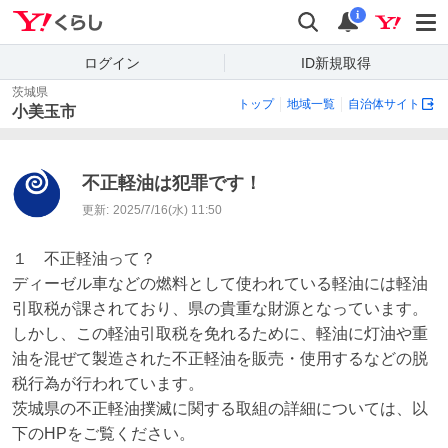
Yahoo!くらし
検索
通知
i
ログイン
ID新規取得
茨城県
トップ
地域一覧
自治体サイト
小美玉市
不正軽油は犯罪です！
更新:
2025/7/16(水) 11:50
１　不正軽油って？

ディーゼル車などの燃料として使われている軽油には軽油
引取税が課されており、県の貴重な財源となっています。

しかし、この軽油引取税を免れるために、軽油に灯油や重
油を混ぜて製造された不正軽油を販売・使用するなどの脱
税行為が行われています。

茨城県の不正軽油撲滅に関する取組の詳細については、以
下のHPをご覧ください。
