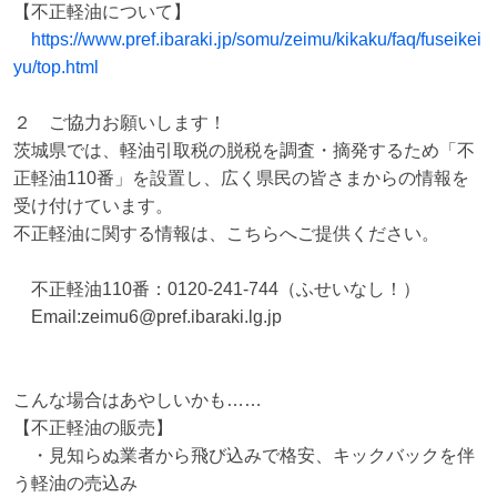
【不正軽油について】

https://www.pref.ibaraki.jp/somu/zeimu/kikaku/faq/fuseikei
yu/top.html
２　ご協力お願いします！

茨城県では、軽油引取税の脱税を調査・摘発するため「不
正軽油110番」を設置し、広く県民の皆さまからの情報を
受け付けています。

不正軽油に関する情報は、こちらへご提供ください。

　不正軽油110番：0120-241-744（ふせいなし！）

　Email:zeimu6@pref.ibaraki.lg.jp

こんな場合はあやしいかも……

【不正軽油の販売】

　・見知らぬ業者から飛び込みで格安、キックバックを伴
う軽油の売込み
