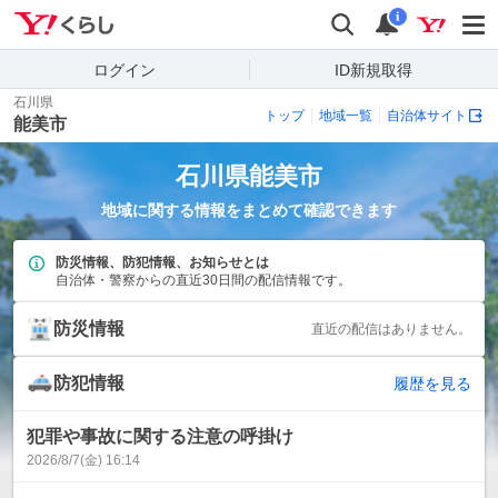
Yahoo!くらし
検索
通知
i
ログイン
ID新規取得
石川県
トップ
地域一覧
自治体サイト
能美市
石川県
能美市
地域に関する情報をまとめて確認できます
防災情報、防犯情報、お知らせとは
自治体・警察からの直近30日間の配信情報です。
防災情報
直近の配信はありません。
防犯情報
履歴を見る
犯罪や事故に関する注意の呼掛け
2026/8/7(金) 16:14