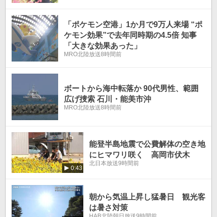
「ポケモン空港」1か月で9万人来場 “ポ
ケモン効果”で去年同時期の4.5倍 知事
「大きな効果あった」
MRO北陸放送
8時間前
ボートから海中転落か 90代男性、範囲
広げ捜索 石川・能美市沖
MRO北陸放送
8時間前
能登半島地震で公費解体の空き地
にヒマワリ咲く 高岡市伏木
北日本放送
9時間前
0:43
朝から気温上昇し猛暑日 観光客
は暑さ対策
HAB北陸朝日放送
9時間前