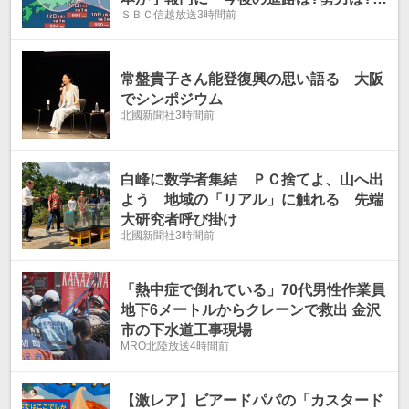
ＳＢＣ信越放送
3時間前
【18日（火）までの雨風シミュレーショ
ン画像掲載】お盆休みに影響も?（7日午
後4時5分・気象庁発表）
常盤貴子さん能登復興の思い語る 大阪
でシンポジウム
北國新聞社
3時間前
白峰に数学者集結 ＰＣ捨てよ、山へ出
よう 地域の「リアル」に触れる 先端
大研究者呼び掛け
北國新聞社
3時間前
「熱中症で倒れている」70代男性作業員
地下6メートルからクレーンで救出 金沢
市の下水道工事現場
MRO北陸放送
4時間前
【激レア】ビアードパパの「カスタード