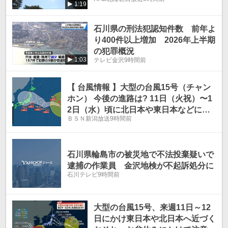
1:19
石川県の刑法犯認知件数 前年よ
り400件以上増加 2026年上半期
の犯罪概況
1:03
テレビ金沢
9時間前
【 台風情報 】大型の台風15号（チャン
ホン） 今後の進路は? 11日（火祝）〜1
2日（水）頃に北日本や東日本などに近
ＢＳＮ新潟放送
9時間前
づく可能性【今後の進路予想と雨風シミ
ュレーション・7日午後4時5分 気象庁発
表】
石川県輪島市の被災地で不法投棄疑いで
逮捕の作業員 金沢地検が不起訴処分に
石川テレビ
9時間前
大型の台風15号、来週11日～12
日にかけ東日本や北日本へ近づく