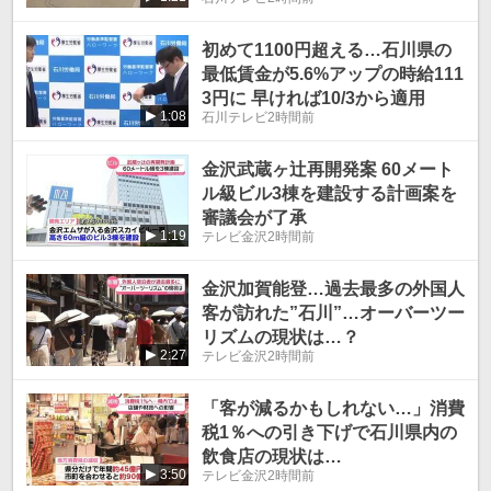
3日まで
初めて1100円超える…石川県の
最低賃金が5.6%アップの時給111
3円に 早ければ10/3から適用
1:08
石川テレビ
2時間前
金沢武蔵ヶ辻再開発案 60メート
ル級ビル3棟を建設する計画案を
審議会が了承
1:19
テレビ金沢
2時間前
金沢加賀能登…過去最多の外国人
客が訪れた”石川”…オーバーツー
リズムの現状は…？
2:27
テレビ金沢
2時間前
「客が減るかもしれない…」消費
税1％への引き下げで石川県内の
飲食店の現状は…
3:50
テレビ金沢
2時間前