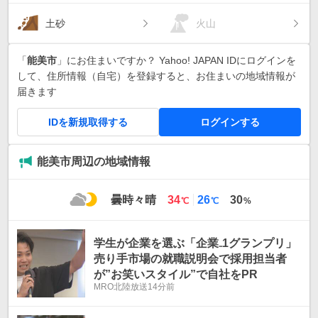
土砂
火山
「
能美市
」にお住まいですか？ Yahoo! JAPAN IDにログインを
して、住所情報（自宅）を登録すると、お住まいの地域情報が
届きます
IDを新規取得する
ログインする
能美市周辺の地域情報
最
最
曇時々晴
34
26
30
℃
℃
%
高
低
気
気
温
温
学生が企業を選ぶ「企業₋1グランプリ」
売り手市場の就職説明会で採用担当者
が”お笑いスタイル”で自社をPR
MRO北陸放送
14分前