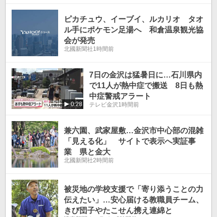
ピカチュウ、イーブイ、ルカリオ タオ
ル手にポケモン足湯へ 和倉温泉観光協
会が発売
北國新聞社
1時間前
7日の金沢は猛暑日に…石川県内
で11人が熱中症で搬送 8日も熱
中症警戒アラート
0:28
テレビ金沢
1時間前
兼六園、武家屋敷…金沢市中心部の混雑
「見える化」 サイトで表示へ実証事
業 県と金大
北國新聞社
2時間前
被災地の学校支援で「寄り添うことの力
伝えたい」…安心届ける教職員チーム、
きび団子やたこせん携え連綿と