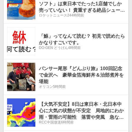
ソフト」は東日本でたった1店舗でしか
売っていない！ 貴重すぎる絶品シューソ
ロケットニュース24
4時間前
フトを食べに行ってきた
「鮴」ってなんて読む？ 初見で読めたら
かなりすごいです。
DO-GEN どうげん
4時間前
パンサー尾形『どんぶり旅』100回記念
で金沢へ 豪華金箔海鮮丼＆治部煮丼を
堪能
オリコン
5時間前
【大気不安定】8日は東日本・北日本中
心に大気の状態が不安定 局地的にわか
雨・雷雨の可能性 落雷や突風 急な強
RCC中国放送
6時間前
雨に注意