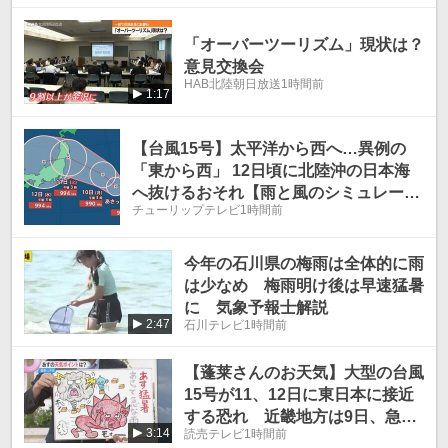
「オーバーツーリズム」現状は？
意見交換会
HAB北陸朝日放送
1時間前
1:17
【台風15号】太平洋から西へ…異例の
「東から西」 12日頃に北陸沖の日本海
へ抜けるおそれ【雨と風のシミュレーシ
チューリップテレビ
1時間前
ョン】
今年の石川県の梅雨は全体的に雨
は少なめ 梅雨明け後は早速猛暑
に 気象予報士解説
2:47
石川テレビ
1時間前
【蓬莱さんのお天気】大型の台風
15号が11、12日に東日本に接近
する恐れ 近畿地方は9日、急な
3:14
読売テレビ
1時間前
雨にご注意を！