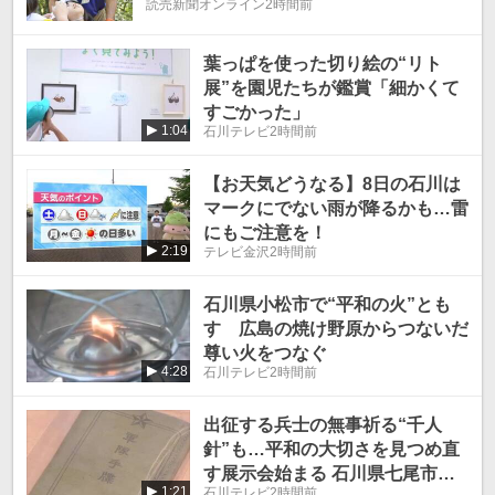
読売新聞オンライン
2時間前
葉っぱを使った切り絵の“リト
展”を園児たちが鑑賞「細かくて
すごかった」
1:04
石川テレビ
2時間前
【お天気どうなる】8日の石川は
マークにでない雨が降るかも…雷
にもご注意を！
2:19
テレビ金沢
2時間前
石川県小松市で“平和の火”とも
す 広島の焼け野原からつないだ
尊い火をつなぐ
4:28
石川テレビ
2時間前
出征する兵士の無事祈る“千人
針”も…平和の大切さを見つめ直
す展示会始まる 石川県七尾市で1
1:21
石川テレビ
2時間前