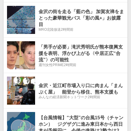
金沢の街を走る「藍の色」 加賀友禅をま
とった豪華観光バス「彩の風+」お披露
目
MRO北陸放送
2時間前
「男手が必要」滝沢秀明氏が熊本復興支
援を表明、浮かび上がる〈中居正広“合
流”〉の可能性
週刊女性PRIME
2時間前
金沢・近江町市場入り口に肉まん「まん
ぷく屋」 能登から移住、熊本支援も
みんなの経済新聞ネットワーク
2時間前
【台風情報】“大型”の台風15号（チャン
ホン） ジグザグに進み東日本から西日
本が予報円に 今後の進路は?勢力は?