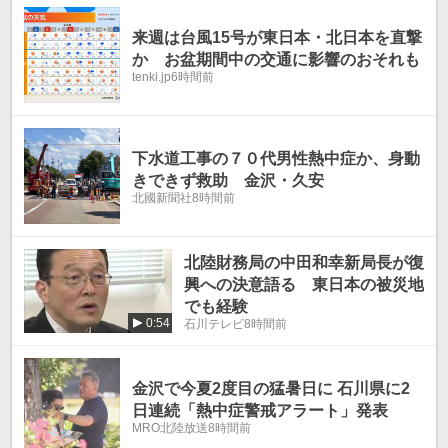
来週は台風15号が東日本・北日本を直撃
か お盆期間中の交通に影響のおそれも
tenki.jp
6時間前
下水道工事の７０代男性熱中症か、身動
きできず救助 金沢・久安
北國新聞社
8時間前
北陸財務局の中田和幸新局長が復
興への決意語る 東日本の被災地
でも経験
0:54
石川テレビ
8時間前
金沢で今夏2度目の猛暑日に 石川県に2
日連続「熱中症警戒アラート」発表
MRO北陸放送
8時間前