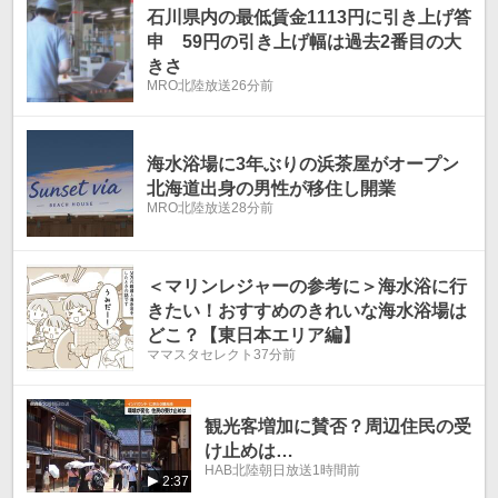
石川県内の最低賃金1113円に引き上げ答
申 59円の引き上げ幅は過去2番目の大
きさ
MRO北陸放送
26分前
海水浴場に3年ぶりの浜茶屋がオープン
北海道出身の男性が移住し開業
MRO北陸放送
28分前
＜マリンレジャーの参考に＞海水浴に行
きたい！おすすめのきれいな海水浴場は
どこ？【東日本エリア編】
ママスタセレクト
37分前
観光客増加に賛否？周辺住民の受
け止めは…
HAB北陸朝日放送
1時間前
2:37