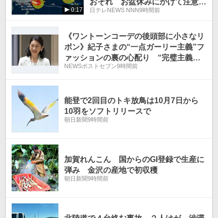
おそれ お盆休みにかけて注意が
0:17
日テレNEWS NNN
9時間前
必要
《ワントーンコーデの後頭部に小さなリ
ボン》紀子さまの“一点ガーリー主義”フ
ァッションの裏の心配り “完璧主義で
NEWSポストセブン
9時間前
萎縮させない”柔らかさを演出
能登で2回目のトキ放鳥は10月7日から
10羽をソフトリリースで
朝日新聞
9時間前
加賀れんこん 国からのGI登録で生産に
弾み 金沢の産地で初収穫
朝日新聞
9時間前