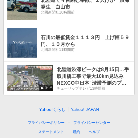
北陸道で４台絡む事故、２人けが 渋滞
発生 白山市
北國新聞社
10時間前
石川の最低賃金１１１３円 上げ幅５９
円、１０月から
北國新聞社
11時間前
北陸道渋滞ピークは8月15日…手
取川橋工事で最大10km見込み
NEXCO中日本“渋滞予測のプ
3:15
チューリップテレビ
13時間前
ロ”に聞く う回路やファスナー
合流呼びかけも
Yahoo!くらし
Yahoo! JAPAN
プライバシーポリシー
プライバシーセンター
ステートメント
規約
ヘルプ