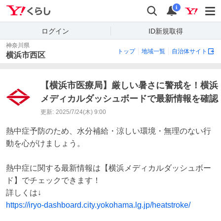
Yahoo!くらし
検索
通知
i
ログイン
ID新規取得
神奈川県
トップ
地域一覧
自治体サイト
横浜市西区
【横浜市医療局】厳しい暑さに警戒を！横浜
メディカルダッシュボードで最新情報を確認
更新:
2025/7/24(木) 9:00
熱中症予防のため、水分補給・涼しい環境・無理のない行
動を心がけましょう。

熱中症に関する最新情報は【横浜メディカルダッシュボー
ド】でチェックできます！

https://iryo-dashboard.city.yokohama.lg.jp/heatstroke/