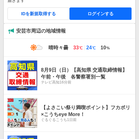
届きます
IDを新規取得する
ログインする
安芸市周辺の地域情報
最
最
晴時々曇
33
24
10
℃
℃
%
高
低
気
気
温
温
8月9日（日）【高知県 交通取締情報】
午前・午後 各警察署別一覧
テレビ高知
16分前
【よさこい祭り満喫ポイント】フカボリ
×こうちeye More！
ぐるぐるこうち
1日前