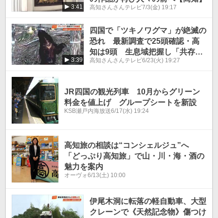
3:41
高知さんさんテレビ
7/3(金) 19:17
四国で「ツキノワグマ」が絶滅の
恐れ 最新調査で25頭確認・高
知は9頭 生息域把握し「共存」
3:39
高知さんさんテレビ
6/23(火) 19:27
目指す
JR四国の観光列車 10月からグリーン
料金を値上げ グループシートを新設
KSB瀬戸内海放送
6/17(水) 19:24
高知旅の相談は“コンシェルジュ”へ
「どっぷり高知旅」で山・川・海・酒の
魅力を案内
オーヴォ
6/13(土) 10:00
伊尾木洞に転落の軽自動車、大型
クレーンで《天然記念物》傷つけ