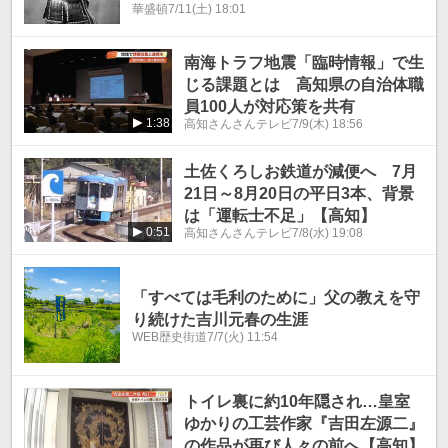
華盛頓
7/11(土) 18:01
南海トラフ地震「臨時情報」で生
じる課題とは 高知県の自治体職
員100人が対応策を共有
1:38
高知さんさんテレビ
7/9(木) 18:56
土佐くろしお鉄道が減便へ 7月
21日～8月20日の平日3本、背景
は「運転士不足」【高知】
0:51
高知さんさんテレビ
7/8(水) 19:08
「すべては毛利のために」父の教えを守
り続けた吉川元春の生涯
WEB歴史街道
7/7(火) 11:54
トイレ裏に約10年隠され…皇室
ゆかりの工芸作家『吉田左源二』
の作品が再び人々の前へ【高知】