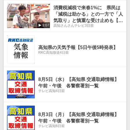
消費税減税で来春1%に 県民は
「減税は助かる」との一方で「人
気取り」と慎重な受け止めも【高
3:07
高知さんさんテレビ
3日前
知】
高知県の天気予報【5日午後5時発表】
RKC高知放送
4日前
8月5日（水）【高知県 交通取締情報】
午前・午後 各警察署別一覧
テレビ高知
4日前
8月3日（月）【高知県 交通取締情報】
午前・午後 各警察署別一覧
テレビ高知
6日前