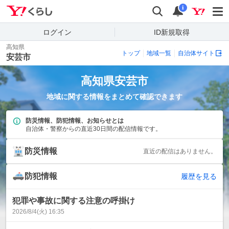
Yahoo!くらし
検索
通知
i
ログイン
ID新規取得
高知県
トップ
地域一覧
自治体サイト
安芸市
高知県
安芸市
地域に関する情報をまとめて確認できます
防災情報、防犯情報、お知らせとは
自治体・警察からの直近30日間の配信情報です。
防災情報
直近の配信はありません。
防犯情報
履歴を見る
犯罪や事故に関する注意の呼掛け
2026/8/4(火) 16:35