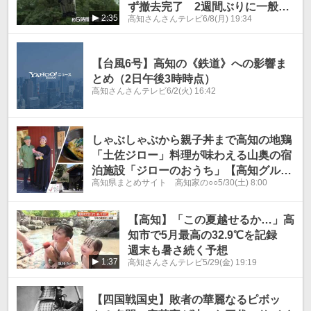
ず撤去完了 2週間ぶりに一般開
2:35
高知さんさんテレビ
6/8(月) 19:34
放【高知】
【台風6号】高知の《鉄道》への影響ま
とめ（2日午後3時時点）
高知さんさんテレビ
6/2(火) 16:42
しゃぶしゃぶから親子丼まで高知の地鶏
「土佐ジロー」料理が味わえる山奥の宿
泊施設「ジローのおうち」【高知グル
高知県まとめサイト 高知家の○○
5/30(土) 8:00
メ】
【高知】「この夏越せるか…」高
知市で5月最高の32.9℃を記録
週末も暑さ続く予想
1:37
高知さんさんテレビ
5/29(金) 19:19
【四国戦国史】敗者の華麗なるピボッ