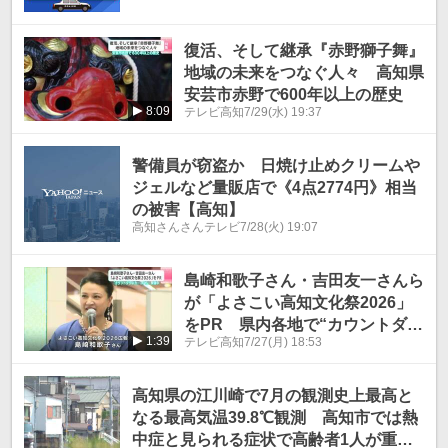
復活、そして継承『赤野獅子舞』
地域の未来をつなぐ人々 高知県
安芸市赤野で600年以上の歴史
8:09
テレビ高知
7/29(水) 19:37
警備員が窃盗か 日焼け止めクリームや
ジェルなど量販店で《4点2774円》相当
の被害【高知】
高知さんさんテレビ
7/28(火) 19:07
島崎和歌子さん・吉田友一さんら
が「よさこい高知文化祭2026」
をPR 県内各地で“カウントダウ
1:39
テレビ高知
7/27(月) 18:53
ンカーニバル”開催中
高知県の江川崎で7月の観測史上最高と
なる最高気温39.8℃観測 高知市では熱
中症と見られる症状で高齢者1人が重