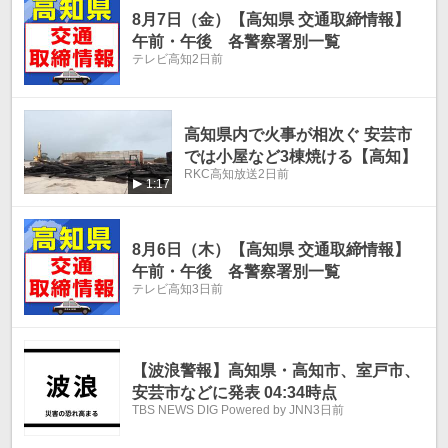
8月7日（金）【高知県 交通取締情報】
午前・午後 各警察署別一覧
テレビ高知
2日前
高知県内で火事が相次ぐ 安芸市
では小屋など3棟焼ける【高知】
RKC高知放送
2日前
1:17
8月6日（木）【高知県 交通取締情報】
午前・午後 各警察署別一覧
テレビ高知
3日前
【波浪警報】高知県・高知市、室戸市、
安芸市などに発表 04:34時点
TBS NEWS DIG Powered by JNN
3日前