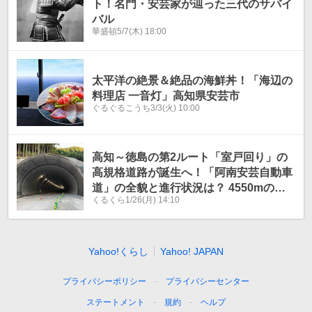
ト！名門・安芸家が辿った三代のサバイ
バル
華盛頓
5/7(木) 18:00
太平洋の絶景＆絶品の海鮮丼！「海辺の
料理店 一音灯」高知県安芸市
ぐるぐるこうち
3/3(火) 10:00
高知～徳島の第2ルート「室戸回り」の
高規格道路が誕生へ！「阿南安芸自動車
道」の全貌と進行状況は？ 4550mの長
くるくら
1/26(月) 14:10
大トンネルも【いま気になる道路計画】
Yahoo!くらし
Yahoo! JAPAN
プライバシーポリシー
プライバシーセンター
ステートメント
規約
ヘルプ