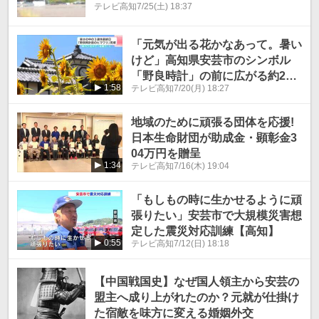
テレビ高知
7/25(土) 18:37
症 26日も熱中症に警戒を
「元気が出る花かなあって。暑い
けど」高知県安芸市のシンボル
「野良時計」の前に広がる約2万
1:58
テレビ高知
7/20(月) 18:27
本のヒマワリ畑見ごろ 暑さの中
3連休最終日にぎわう
地域のために頑張る団体を応援!
日本生命財団が助成金・顕彰金3
04万円を贈呈
1:34
テレビ高知
7/16(木) 19:04
「もしもの時に生かせるように頑
張りたい」安芸市で大規模災害想
定した震災対応訓練【高知】
0:55
テレビ高知
7/12(日) 18:18
【中国戦国史】なぜ国人領主から安芸の
盟主へ成り上がれたのか？元就が仕掛け
た宿敵を味方に変える婚姻外交