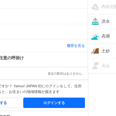
内水氾
洪水
高潮
履歴を見る
土砂
注意の呼掛け
火山
直近の配信はありません。
か？ Yahoo! JAPAN IDにログインをして、住所
ると、お住まいの地域情報が届きます
得する
ログインする