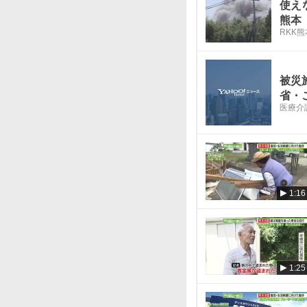
使え
熊本
RKK
被災
省・
医療介
1:16
1:25