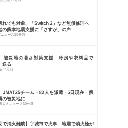
切れでも対象、「Switch 2」など無償修理へ
堂の熊本地震支援に「さすが」の声
STニュース
20分前
、被災地の暑さ対策支援 冷房や衣料品で
」送る
信
27分前
JMAT25チーム・82人を派遣 - 5日現在 熊
震の被災地に
護ＣＢニュース
30分前
災で消火難航】宇城市で火事 地震で消火栓が