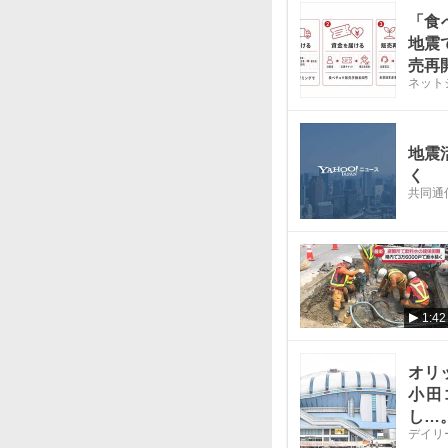
「食
地震
売再
ネット
地震
く
共同通
1:42
オリ
小田
し…
デイリ