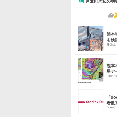
芦北町周辺の地
熊本
を検
弁護士
熊本
星デ
ITmed
「do
者数
ケータイ