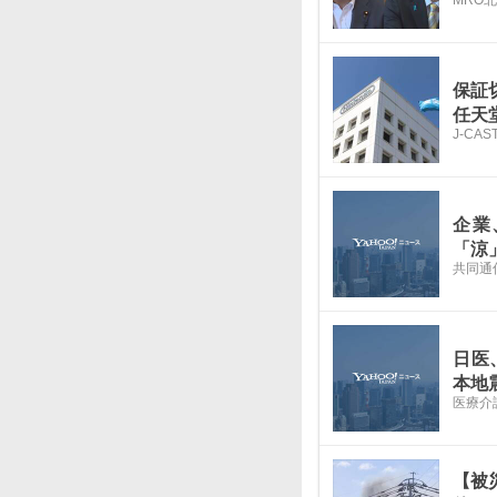
保証
任天
J-CA
企業
「涼
共同通
日医、
本地
医療介
【被