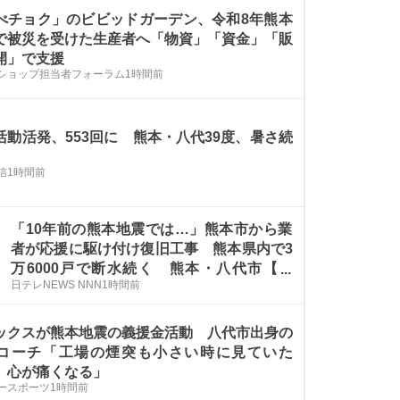
べチョク」のビビッドガーデン、令和8年熊本
で被災を受けた生産者へ「物資」「資金」「販
開」で支援
ショップ担当者フォーラム
1時間前
活動活発、553回に 熊本・八代39度、暑さ続
信
1時間前
「10年前の熊本地震では…」熊本市から業
者が応援に駆け付け復旧工事 熊本県内で3
万6000戸で断水続く 熊本・八代市【中
日テレNEWS NNN
1時間前
継】
ックスが熊本地震の義援金活動 八代市出身の
コーチ「工場の煙突も小さい時に見ていた
。心が痛くなる」
ースポーツ
1時間前