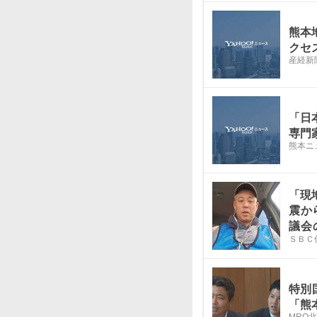
熊本
クセ
産経新
「日
専門
熊本ニュ
「現
震か
議会
ＳＢＣ
か、
体に
特別
「熊
MRO