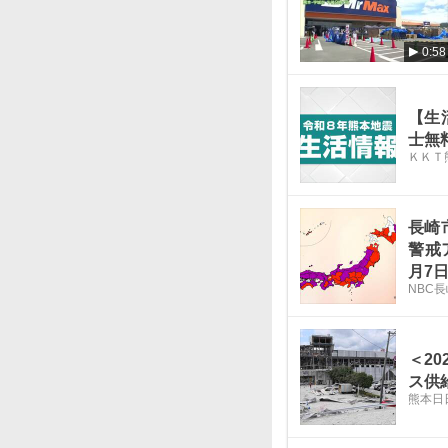
0:58
【生
士無
ＫＫＴ
長崎
警戒
月7
NBC
＜2
ス供
熊本日