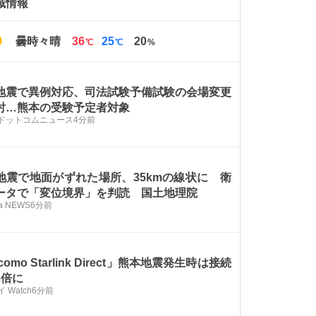
域情報
最
最
曇時々晴
36
25
20
℃
℃
%
高
低
気
気
温
温
地震で異例対応、司法試験予備試験の会場変更
討…熊本の受験予定者対象
ドットコムニュース
4分前
地震で地面がずれた場所、35kmの線状に 衛
ータで「変位境界」を判読 国土地理院
ia NEWS
6分前
como Starlink Direct」熊本地震発生時は接続
3倍に
 Watch
6分前