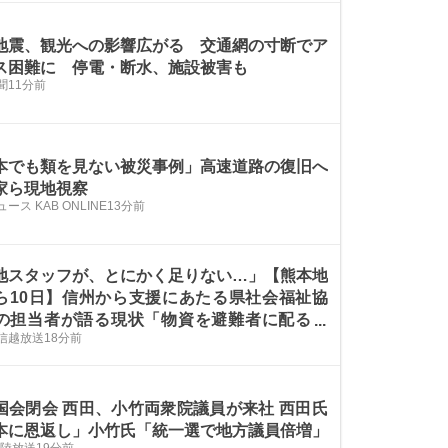
地震、観光への影響広がる 交通網の寸断でア
ス困難に 停電・断水、施設被害も
聞
11分前
本でも類を見ない被災事例」高速道路の復旧へ
家ら現地視察
ース KAB ONLINE
13分前
地スタッフが、とにかく足りない…」【熊本地
ら10日】信州から支援にあたる県社会福祉協
の担当者が語る現状「物資を避難者に配ると
信越放送
18分前
マンパワーが必要…」長野県はボランティア団
最大20万円助成
国会閉会 西田、小竹両衆院議員が来社 西田氏
本に恩返し」小竹氏「統一選で地方議員倍増」
北陸放送
19分前