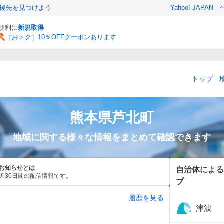
援先を見つけよう
Yahoo! JAPAN
と便利に
新規取得
［おトク］10％OFFクーポンあります
トップ
熊本県
芦北町
地域に関する様々な情報をまとめて確認できます
お知らせとは
自治体による
近30日間の配信情報です。
プ
履歴を見る
津波