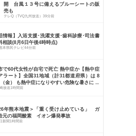
開 台風１３号に備えるブルーシートの販
売も
テレQ（TVQ九州放送）
39分前
活情報】入浴支援･洗濯支援･歯科診療･司法書
料相談(8月6日午後4時時点)
熊本県民テレビ
44分前
市で60代女性が自宅で死亡 熱中症か【熱中症
アラート】全国31地域（計31都道府県）は 8
日（金） も熱中症になりやすい危険な暑さに
長崎放送
1時間前
026年熊本地震＞「重く受け止めている」 ガ
給元の福岡酸素 イオン爆発事故
日新聞
1時間前