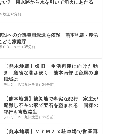
ない? 用水路から水を引いて消火にあたる
熊本放送
32分前
施設への介護職員派遣を依頼 熊本地震 - 厚労
こども家庭庁
護ＣＢニュース
35分前
【熊本地震】復旧・生活再建に向けた動
き 危険な暑さ続く…熊本南部は台風の強
風域に
テレQ（TVQ九州放送）
36分前
【熊本地震】被災地で卑劣な犯行 家主が
避難し不在の家で宝石を盗まれる 同様の
犯行も複数発生
テレQ（TVQ九州放送）
39分前
【熊本地震】ＭｒＭａｘ駐車場で営業再