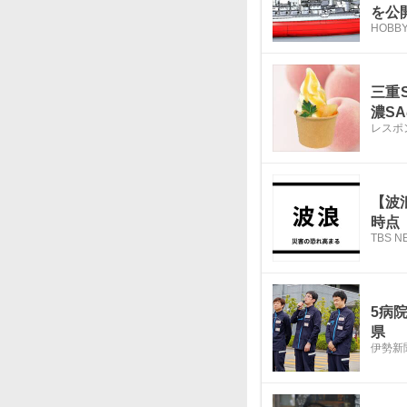
を公
HOBBY
三重
濃S
レスポ
【波
時点
TBS N
5病
県
伊勢新