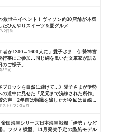
の救世主イベント！ヴィソン約30店舗が本気
したひんやりスイーツ＆夏グルメ
A.
2日前
加者が1300→1600人に」愛子さま 伊勢神宮
統行事にご参加…同じ綱を曳いた文筆家が語る
日のご様子」
身
3日前
字ブロックを自然に避けて…》愛子さまが伊勢
への道中に見せた「足元まで洗練された所作」
賛の声 2年前は物議を醸したが今回は目線を
Sポストセブン
3日前
すこともない自然な歩みに
700 帝国海軍シリーズ日本海軍戦艦「伊勢」など
場。フジミ模型、11月発売予定の艦船モデル