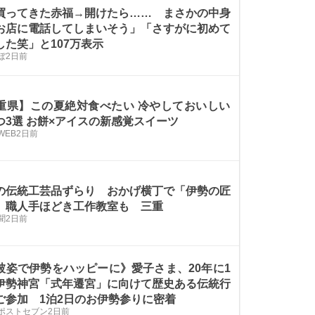
買ってきた赤福→開けたら…… まさかの中身
お店に電話してしまいそう」「さすがに初めて
した笑」と107万表示
ぼ
2日前
重県】この夏絶対食べたい 冷やしておいしい
つ3選 お餅×アイスの新感覚スイーツ
WEB
2日前
の伝統工芸品ずらり おかげ横丁で「伊勢の匠
 職人手ほどき工作教室も 三重
聞
2日前
被姿で伊勢をハッピーに》愛子さま、20年に1
伊勢神宮「式年遷宮」に向けて歴史ある伝統行
ご参加 1泊2日のお伊勢参りに密着
Sポストセブン
2日前