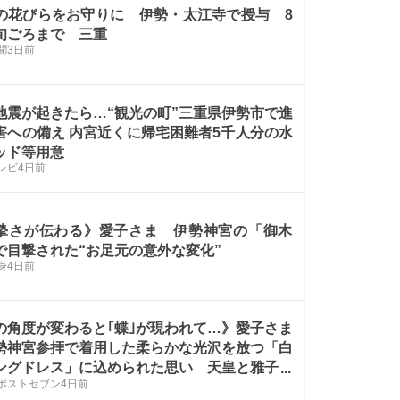
の花びらをお守りに 伊勢・太江寺で授与 8
旬ごろまで 三重
聞
3日前
地震が起きたら…“観光の町”三重県伊勢市で進
害への備え 内宮近くに帰宅困難者5千人分の水
ッド等用意
レビ
4日前
摯さが伝わる》愛子さま 伊勢神宮の「御木
で目撃された“お足元の意外な変化”
身
4日前
の角度が変わると｢蝶｣が現われて…》愛子さま
勢神宮参拝で着用した柔らかな光沢を放つ「白
ングドレス」に込められた思い 天皇と雅子さ
Sポストセブン
4日前
｢蝶の思い出｣を想起させる装い