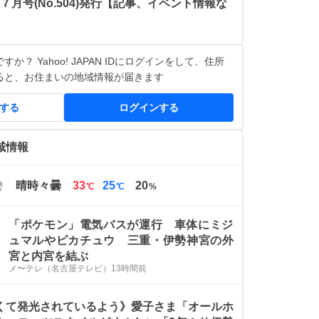
７月号(No.504)発行【記事、イベント情報な
か？ Yahoo! JAPAN IDにログインをして、住所
ると、お住まいの地域情報が届きます
得する
ログインする
域情報
最
最
晴時々曇
33
25
20
℃
℃
%
高
低
気
気
「ポケモン」電気バスが運行 車体にミジ
温
温
ュマルやピカチュウ 三重・伊勢神宮の外
宮と内宮を結ぶ
メ〜テレ（名古屋テレビ）
13時間前
くて発光されているよう》愛子さま「オールホ