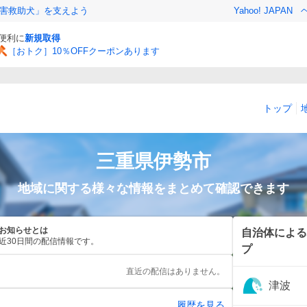
害救助犬」を支えよう
Yahoo! JAPAN
と便利に
新規取得
［おトク］10％OFFクーポンあります
トップ
三重県
伊勢市
地域に関する様々な情報をまとめて確認できます
お知らせとは
自治体による
近30日間の配信情報です。
プ
直近の配信はありません。
津波
履歴を見る