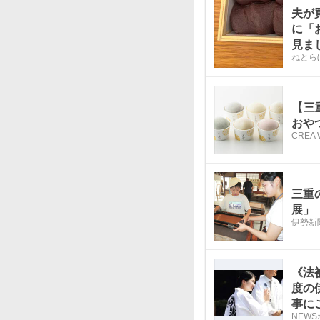
夫が
に「
見ま
ねとら
【三
おや
CREA 
三重
展」
伊勢新
《法
度の
事に
NEW