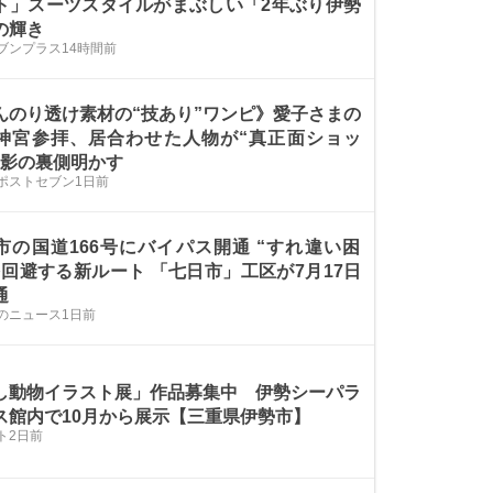
ト」スーツスタイルがまぶしい「2年ぶり伊勢
の輝き
ブンプラス
14時間前
んのり透け素材の“技あり”ワンピ》愛子さまの
神宮参拝、居合わせた人物が“真正面ショッ
撮影の裏側明かす
Sポストセブン
1日前
市の国道166号にバイパス開通 “すれ違い困
を回避する新ルート 「七日市」工区が7月17日
通
のニュース
1日前
し動物イラスト展」作品募集中 伊勢シーパラ
ス館内で10月から展示【三重県伊勢市】
ト
2日前