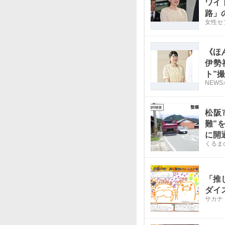
ワイ
路」
女性セ
《ほ
伊勢
ト”
NEW
松阪
難”
に開
くるま
「推
ダイ
サカナ