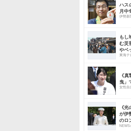
ハス
月中
伊勢新
もし
む災
やベ
東海テ
《真
曳」
女性自
《光
が伊
のロ
NEW
まの