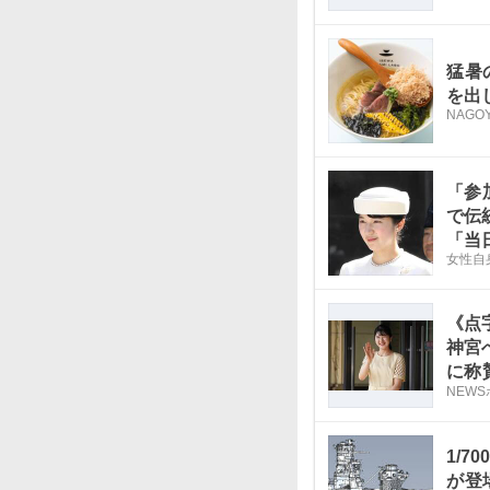
猛暑
を出
NAGOY
「参
で伝
「当
女性自
《点
神宮
に称
NEW
落と
1/
が登