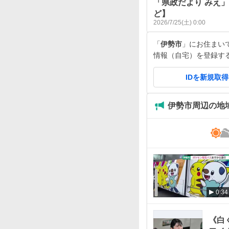
「県政だより みえ」
ど】
2026/7/25(土) 0:00
「
伊勢市
」にお住まいです
情報（自宅）を登録す
IDを新規取
伊勢市周辺の地
0:34
《白