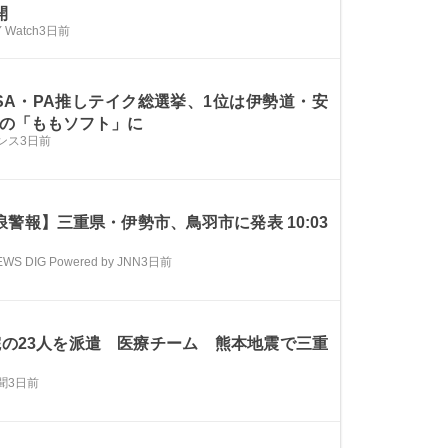
開
 Watch
3日前
SA・PA推しテイク総選挙、1位は伊勢道・安
Aの「ももソフト」に
ンス
3日前
浪警報】三重県・伊勢市、鳥羽市に発表 10:03
EWS DIG Powered by JNN
3日前
院の23人を派遣 医療チーム 熊本地震で三重
聞
3日前