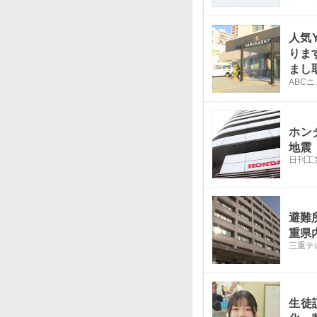
人気
りま
まし
ABC
の手
ホン
地震
日刊工
避難
重県
三重テ
生徒