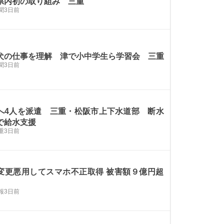
県内初の取り組み 三重
聞
3日前
犬の仕事を理解 津で小中学生ら学習会 三重
聞
3日前
へ4人を派遣 三重・松阪市上下水道部 断水
で給水支援
重
3日前
変更悪用してスマホ不正取得 被害額９億円超
報
3日前