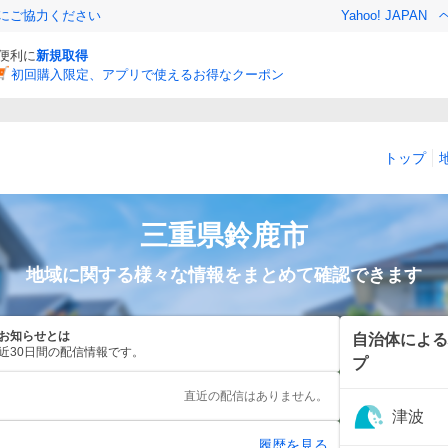
金にご協力ください
Yahoo! JAPAN
と便利に
新規取得
初回購入限定、アプリで使えるお得なクーポン
トップ
三重県
鈴鹿市
地域に関する様々な情報をまとめて確認できます
お知らせとは
自治体による
近30日間の配信情報です。
プ
直近の配信はありません。
津波
履歴を見る