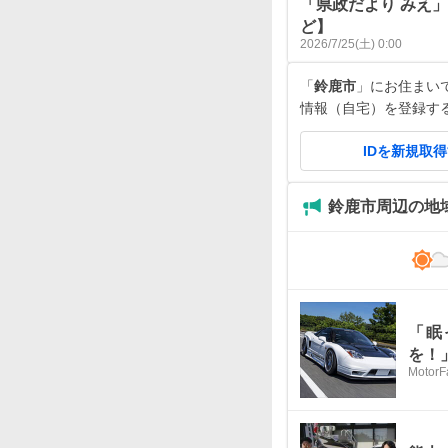
「県政だより みえ」
ど】
2026/7/25(土) 0:00
「
鈴鹿市
」にお住まいです
情報（自宅）を登録す
IDを新規取
鈴鹿市周辺の地
「眠
を！
MotorF