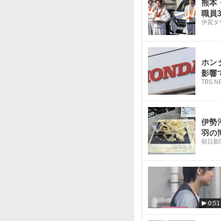
熊本
職員
伊賀タ
ホン
影響
TBS N
伊勢
羽の
朝日新
0:51