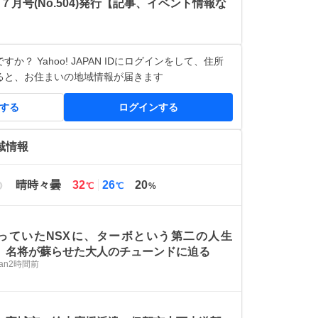
７月号(No.504)発行【記事、イベント情報な
か？ Yahoo! JAPAN IDにログインをして、住所
ると、お住まいの地域情報が届きます
得する
ログインする
域情報
最
最
晴時々曇
32
26
20
℃
℃
%
高
低
気
気
温
温
っていたNSXに、ターボという第二の人生
」名将が蘇らせた大人のチューンドに迫る
an
2時間前