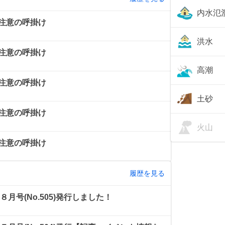
内水氾
注意の呼掛け
洪水
注意の呼掛け
高潮
注意の呼掛け
土砂
注意の呼掛け
火山
注意の呼掛け
履歴を見る
月号(No.505)発行しました！