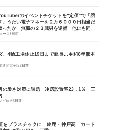
YouTuberのイベントチケットを“定価”で「譲
す」うたい電子マネーを２万６０００円相当だ
取ったか 無職の２３歳男を逮捕 他にも同様
ニュース
3日前
口繰り返していた可能性も 兵庫県警
ダ、4輪工場休止19日まで延長…令和8年熊本
業新聞電子版
3日前
所の暑さ対策に課題 冷房設置率23．1％ 三
内
レビ放送
3日前
証をプラスチックに 鈴鹿・神戸高 カード