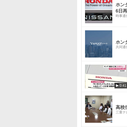
ホン
6日
時事通
ホン
共同通
0:41
高校
三重テ