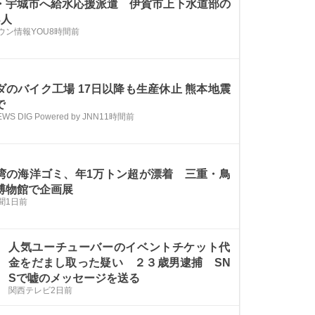
・宇城市へ給水応援派遣 伊賀市上下水道部の
3人
ウン情報YOU
8時間前
ダのバイク工場 17日以降も生産休止 熊本地震
で
EWS DIG Powered by JNN
11時間前
湾の海洋ゴミ、年1万トン超が漂着 三重・鳥
博物館で企画展
聞
1日前
人気ユーチューバーのイベントチケット代
金をだまし取った疑い ２３歳男逮捕 SN
Sで嘘のメッセージを送る
関西テレビ
2日前