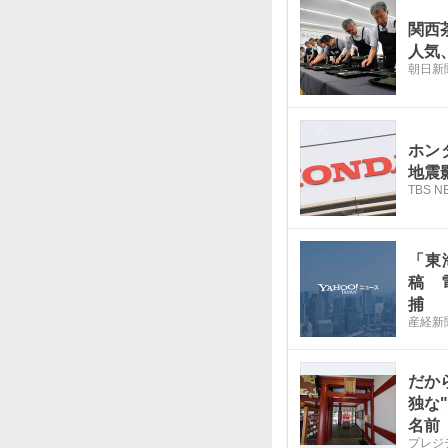
関西
人気
朝日新
ホン
地震
TBS N
「東
稿 
捕
産経新
だか
独な
名前
プレジ