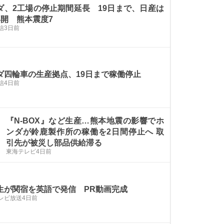
ダ、2工場の停止期間延長 19日まで、日産は
再開 熊本震度7
信
3日前
ダ四輪車の生産拠点、19日まで稼働停止
信
4日前
『N-BOX』など生産…熊本地震の影響でホ
ンダが鈴鹿製作所の稼働を2日間停止へ 取
引先が被災し部品供給滞る
東海テレビ
4日前
生が関宿を英語で発信 PR動画完成
レビ放送
4日前