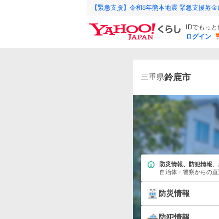
【緊急支援】令和8年熊本地震 緊急支援募
IDでもっ
ログイン
鈴鹿市
三重県
防災情報、防犯情報、
自治体・警察からの直
防災情報
防犯情報