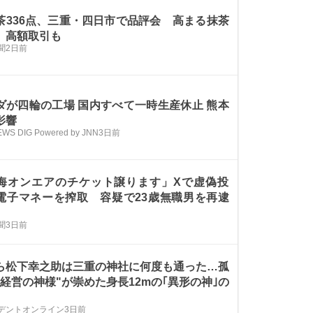
茶336点、三重・四日市で品評会 高まる抹茶
、高額取引も
聞
2日前
ダが四輪の工場 国内すべて一時生産休止 熊本
影響
EWS DIG Powered by JNN
3日前
海オンエアのチケット譲ります」Xで虚偽投
電子マネーを搾取 容疑で23歳無職男を再逮
聞
3日前
ら松下幸之助は三重の神社に何度も通った…孤
"経営の神様"が崇めた身長12mの｢異形の神｣の
デントオンライン
3日前