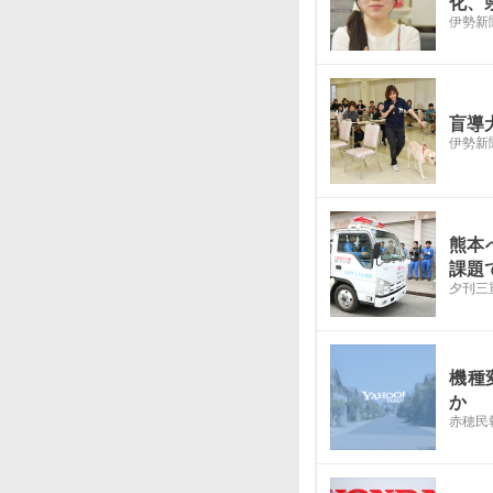
化、
伊勢新
盲導
伊勢新
熊本
課題
夕刊三
機種
か
赤穂民