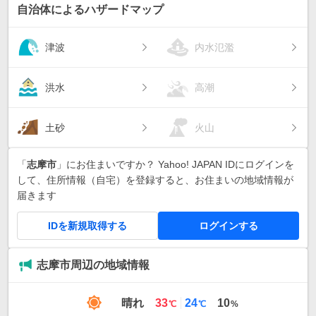
自治体によるハザードマップ
津波
内水氾濫
洪水
高潮
土砂
火山
「
志摩市
」にお住まいですか？ Yahoo! JAPAN IDにログインを
して、住所情報（自宅）を登録すると、お住まいの地域情報が
届きます
IDを新規取得する
ログインする
志摩市周辺の地域情報
最
最
晴れ
33
24
10
℃
℃
%
高
低