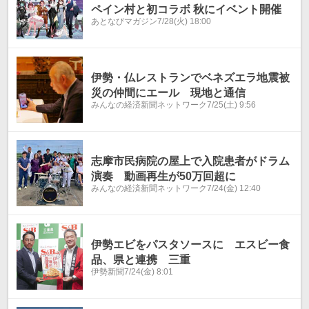
ペイン村と初コラボ 秋にイベント開催
あとなびマガジン
7/28(火) 18:00
伊勢・仏レストランでベネズエラ地震被
災の仲間にエール 現地と通信
みんなの経済新聞ネットワーク
7/25(土) 9:56
志摩市民病院の屋上で入院患者がドラム
演奏 動画再生が50万回超に
みんなの経済新聞ネットワーク
7/24(金) 12:40
伊勢エビをパスタソースに エスビー食
品、県と連携 三重
伊勢新聞
7/24(金) 8:01