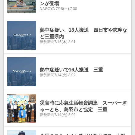
ンが登場
NAGOYA.
7/18(土) 7:30
熱中症疑い、18人搬送 四日市や志摩な
ど三重県内
伊勢新聞
7/16(木) 8:01
熱中症疑いで16人搬送 三重
伊勢新聞
7/14(火) 8:02
災害時に応急生活物資調達 スーパーぎ
ゅーとら、鳥羽市と協定 三重
伊勢新聞
7/14(火) 8:02