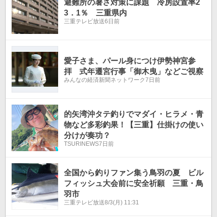
避難所の暑さ対策に課題 冷房設置率2
3．1％ 三重県内
三重テレビ放送
6日前
愛子さま、パール身につけ伊勢神宮参
拝 式年遷宮行事「御木曳」などご視察
みんなの経済新聞ネットワーク
7日前
的矢湾沖タテ釣りでマダイ・ヒラメ・青
物など多彩釣果！【三重】仕掛けの使い
分けが奏功？
TSURINEWS
7日前
全国から釣りファン集う鳥羽の夏 ビル
フィッシュ大会前に安全祈願 三重・鳥
羽市
三重テレビ放送
8/3(月) 11:31