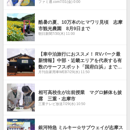
ファミ通.com
7/31(金) 0:00
てツーリングが楽しめる【今日は何の
日？】
酷暑の夏、10万本のヒマワリ見頃 志摩
市観光農園 8月9日まで
朝日新聞
7/30(木) 11:00
【車中泊旅行におススメ！ RVパーク最
新情報】中部・近畿エリアを代表する有
数のサーフスポット「国府白浜」まで徒
月刊自家用車WEB
7/29(水) 11:50
歩1分のRVパーク『三重県志摩市／ RV
パーク COZY FIELD 国府白浜 』
相可高校生が出前授業 マグロ解体も披
露 三重・志摩市
三重テレビ放送
7/29(水) 10:50
銀河特急 ミルキー☆サブウェイが志摩ス