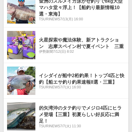
金洲のスルメイカ泳がせ釣りで8kg大型
マハタ堂々浮上！【船釣り最新情報10
選・東海】
TSURINEWS
7/13(月) 16:00
火星探索や魔法体験、新アトラクショ
ン 志摩スペイン村で夏イベント 三重
伊勢新聞
7/12(日) 8:02
イシダイが船中2桁釣果！トップ4匹と快
釣【船エサ釣り釣果速報8選・三重】
TSURINEWS
7/7(火) 16:00
的矢湾沖のタテ釣りでメジロ4匹にヒラ
メ登場【三重】初夏らしい好反応に満
足！
TSURINEWS
7/7(火) 11:30