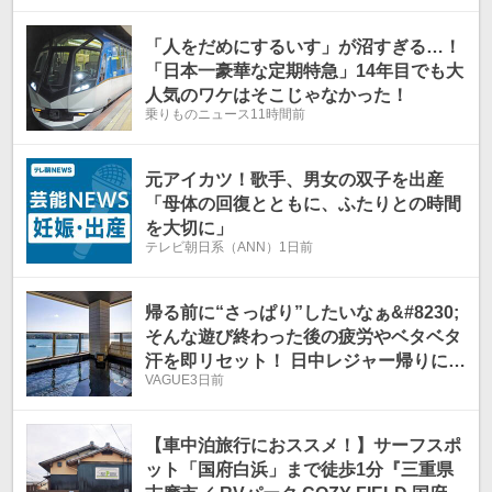
気
気
温
温
「人をだめにするいす」が沼すぎる…！
「日本一豪華な定期特急」14年目でも大
人気のワケはそこじゃなかった！
乗りものニュース
11時間前
元アイカツ！歌手、男女の双子を出産
「母体の回復とともに、ふたりとの時間
を大切に」
テレビ朝日系（ANN）
1日前
帰る前に“さっぱり”したいなぁ&#8230;
そんな遊び終わった後の疲労やベタベタ
汗を即リセット！ 日中レジャー帰りにそ
VAGUE
3日前
のまま立ち寄れちゃう「温泉地」3選
【車中泊旅行におススメ！】サーフスポ
ット「国府白浜」まで徒歩1分『三重県