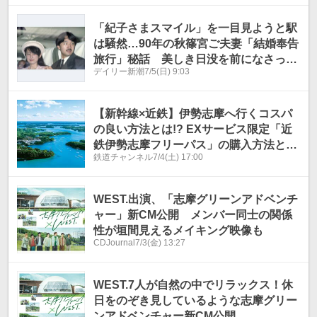
「紀子さまスマイル」を一目見ようと駅
は騒然…90年の秋篠宮ご夫妻「結婚奉告
旅行」秘話 美しき日没を前になさった
デイリー新潮
7/5(日) 9:03
質問とは
【新幹線×近鉄】伊勢志摩へ行くコスパ
の良い方法とは!? EXサービス限定「近
鉄伊勢志摩フリーパス」の購入方法と紙
鉄道チャンネル
7/4(土) 17:00
版・デジタル版の違いを解説
WEST.出演、「志摩グリーンアドベンチ
ャー」新CM公開 メンバー同士の関係
性が垣間見えるメイキング映像も
CDJournal
7/3(金) 13:27
WEST.7人が自然の中でリラックス！休
日をのぞき見しているような志摩グリー
ンアドベンチャー新CM公開