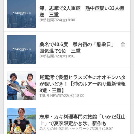
津、志摩で2人重症 熱中症疑い33人搬
送 三重
伊勢新聞
7/24(金) 8:00
桑名で40.6度 県内初の「酷暑日」 全
国気温で1位 三重
伊勢新聞
7/23(木) 8:01
尾鷲湾で良型ヒラスズキにオオモンハタ
が狙いどき！【沖のルアー釣り最新情報
8選・三重】
TSURINEWS
7/22(水) 18:00
志摩・カキ料理専門の旅館「いかだ荘山
上」で夏季限定かき氷、新作も
みんなの経済新聞ネットワーク
7/20(月) 19:57