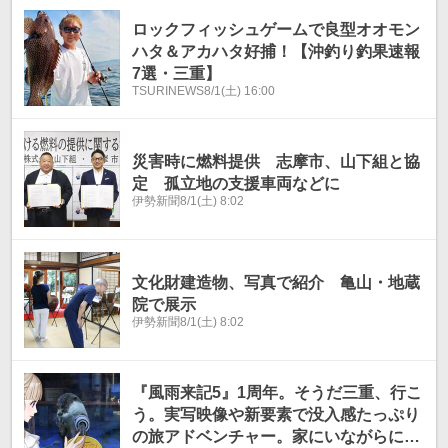
ロックフィッシュゲームで良型オオモン
ハタ＆アカハタ好捕！【沖釣り釣果速報
7選・三重】
TSURINEWS
8/1(土) 16:00
災害時に燃料提供 志摩市、山下組と協
定 孤立地の支援車両などに
伊勢新聞
8/1(土) 8:02
文化財建造物、写真で紹介 亀山・地蔵
院で展示
伊勢新聞
8/1(土) 8:02
『風雨来記5』1周年。そうだ三重、行こ
う。実写映像や新要素で没入感たっぷり
の旅アドベンチャー。家にいながらにし