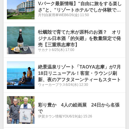
Vパーク最新情報】“自由に旅をする楽し
さ”と、“リゾートホテルでしか体験でき
月刊自家用車WEB
6/26(金) 11:50
ない癒し”を贅沢に味わえる、新しい車
中泊スタイル。『RVパーク 里創人倶楽
部伊勢志摩』
牡蠣殻で育てた米が原料のお酒？ オリ
ジナル日本酒「的矢廻」を数量限定で発
売【三重県志摩市】
サカナト
6/25(木) 17:00
絶景温泉リゾート「TAOYA志摩」が7月
18日リニューアル！客室・ラウンジ刷
新、夜のアフタヌーンティーもスタート
ウォーカープラス
6/24(水) 12:30
彩り豊か 4人の絵画展 24日から名張
で
伊賀タウン情報YOU
6/19(金) 15:26