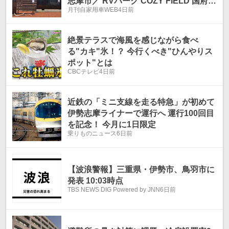
志摩市／ RVパーク COZY FIELD 国府白
月刊自家用車WEB
4日前
浜 』
絶景テラスで海風を感じながら食べ
る"カキ"氷！？ 今行くべき"ひんやりス
ポット"とは
CBCテレビ
4日前
近鉄の「ミニ支線を走る特急」が初めて
伊勢志摩ライナーで運行へ 運行100回目
を記念！ 今月に1日限定
乗りものニュース
6日前
【波浪警報】三重県・伊勢市、鳥羽市に
発表 10:03時点
TBS NEWS DIG Powered by JNN
6日前