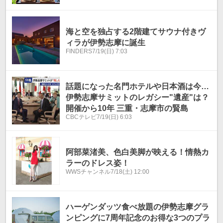
海と空を独占する2階建てサウナ付きヴ
ィラが伊勢志摩に誕生
FINDERS
7/19(日) 7:03
話題になった名門ホテルや日本酒は今…
伊勢志摩サミットのレガシー"遺産"は？
開催から10年 三重・志摩市の賢島
CBCテレビ
7/19(日) 6:03
阿部菜渚美、色白美脚が映える！情熱カ
ラーのドレス姿！
WWSチャンネル
7/18(土) 12:00
ハーゲンダッツ食べ放題の伊勢志摩グラ
ンピングに7周年記念のお得な3つのプラ