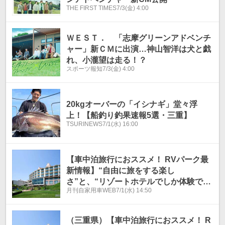
THE FIRST TIMES
7/3(金) 4:00
ＷＥＳＴ． 「志摩グリーンアドベンチ
ャー」新ＣＭに出演…神山智洋は犬と戯
れ、小瀧望は走る！？
スポーツ報知
7/3(金) 4:00
20kgオーバーの「イシナギ」堂々浮
上！【船釣り釣果速報5選・三重】
TSURINEWS
7/1(水) 16:00
【車中泊旅行におススメ！ RVパーク最
新情報】“自由に旅をする楽し
さ”と、“リゾートホテルでしか体験でき
月刊自家用車WEB
7/1(水) 14:50
ない癒し”を贅沢に味わえる、新しい車
中泊スタイル。『三重県志摩市／RVパ
ーク 里創人倶楽部伊勢志摩』
（三重県）【車中泊旅行におススメ！ R