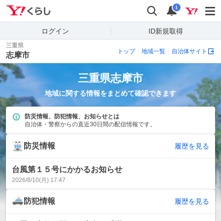
Yahoo!くらし
検索
通知
i
ログイン
ID新規取得
三重県
トップ
地域一覧
自治体サイト
志摩市
三重県
志摩市
地域に関する情報をまとめて確認できます
防災情報、防犯情報、お知らせとは
自治体・警察からの直近30日間の配信情報です。
防災情報
履歴を見る
台風第１５号にかかるお知らせ
2026/8/10(月) 17:47
防犯情報
履歴を見る