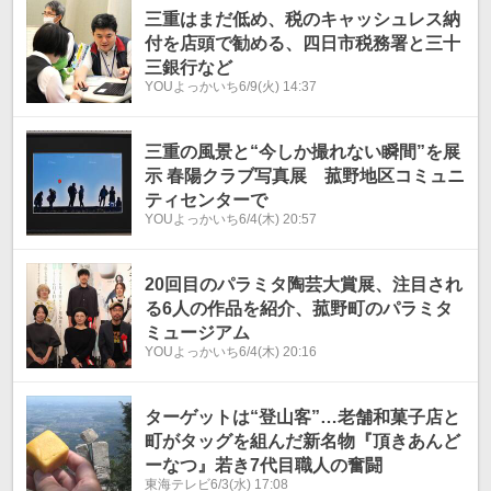
三重はまだ低め、税のキャッシュレス納
付を店頭で勧める、四日市税務署と三十
三銀行など
YOUよっかいち
6/9(火) 14:37
三重の風景と“今しか撮れない瞬間”を展
示 春陽クラブ写真展 菰野地区コミュニ
ティセンターで
YOUよっかいち
6/4(木) 20:57
20回目のパラミタ陶芸大賞展、注目され
る6人の作品を紹介、菰野町のパラミタ
ミュージアム
YOUよっかいち
6/4(木) 20:16
ターゲットは“登山客”…老舗和菓子店と
町がタッグを組んだ新名物『頂きあんど
ーなつ』若き7代目職人の奮闘
東海テレビ
6/3(水) 17:08