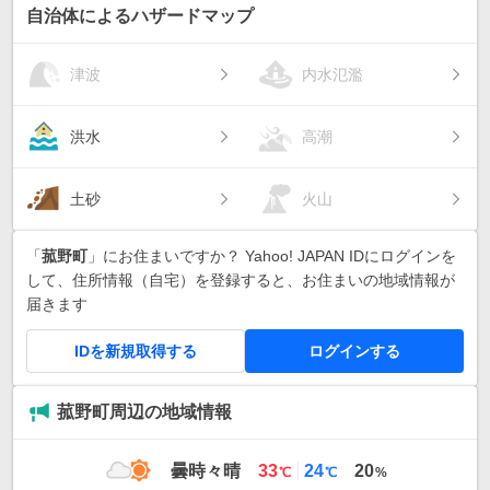
自治体によるハザードマップ
津波
内水氾濫
洪水
高潮
土砂
火山
「
菰野町
」にお住まいですか？ Yahoo! JAPAN IDにログインを
して、住所情報（自宅）を登録すると、お住まいの地域情報が
届きます
IDを新規取得する
ログインする
菰野町周辺の地域情報
最
最
曇時々晴
33
24
20
℃
℃
%
高
低