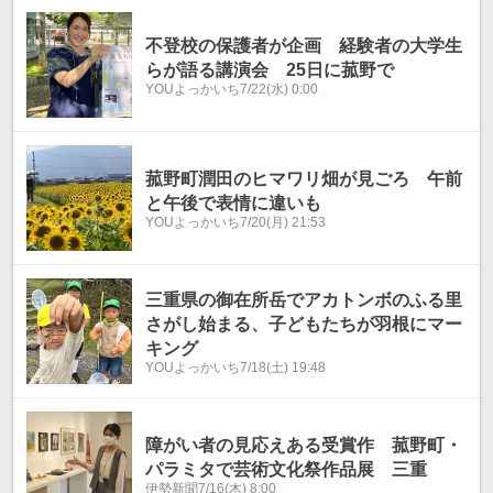
不登校の保護者が企画 経験者の大学生
らが語る講演会 25日に菰野で
YOUよっかいち
7/22(水) 0:00
菰野町潤田のヒマワリ畑が見ごろ 午前
と午後で表情に違いも
YOUよっかいち
7/20(月) 21:53
三重県の御在所岳でアカトンボのふる里
さがし始まる、子どもたちが羽根にマー
キング
YOUよっかいち
7/18(土) 19:48
障がい者の見応えある受賞作 菰野町・
パラミタで芸術文化祭作品展 三重
伊勢新聞
7/16(木) 8:00