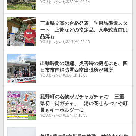
YOUよっかいち
3/28(土) 20:24
三重県立高の合格発表 学用品準備スタ
ート 上靴などの指定品、入学式直前は
品薄も
YOUよっかいち
3/17(火) 22:13
出動時間の短縮、災害時の拠点にも、四
日市市南消防署西南出張所が開所
YOUよっかいち
3/8(日) 15:07
菰野町の名物がガチャガチャに! 三重
県初「街ガチャ」 湯の花せんべいや町
長もキーホルダーに
YOUよっかいち
3/7(土) 18:55