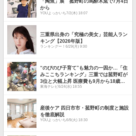
「陶魚」展 菰野町の馬酔木窯で7月4日
から
YOUよっかいち
7/2(木) 18:07
三重県出身の「究極の美女」芸能人ラン
キング【2026年版】
ランキングー！
6/29(月) 9:00
“のびのび子育て”も魅力の一因か…「住
みここちランキング」三重では菰野町が
3位と大幅上昇 医療費も9月から18歳ま
東海テレビ
6/24(水) 18:55
で無料に
産後ケア 四日市市・菰野町の制度と施設
を徹底解説
YOUよっかいち
6/9(火) 18:30