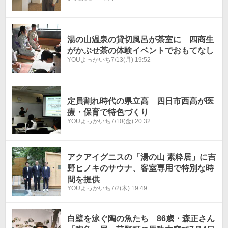
湯の山温泉の貸切風呂が茶室に 四商生
がかぶせ茶の体験イベントでおもてなし
YOUよっかいち
7/13(月) 19:52
定員割れ時代の県立高 四日市西高が医
療・保育で特色づくり
YOUよっかいち
7/10(金) 20:32
アクアイグニスの「湯の山 素粋居」に吉
野ヒノキのサウナ、客室専用で特別な時
間を提供
YOUよっかいち
7/2(木) 19:49
白壁を泳ぐ陶の魚たち 86歳・森正さん