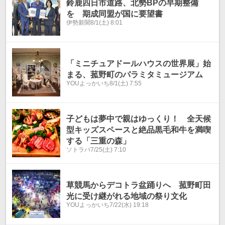
鈴鹿四日市道路、北勢BPの早期整備
を 期成同盟が国に要望書
伊勢新聞
8/1(土) 8:01
「ミニチュアドールハウスの世界展」始
まる、菰野町のパラミタミュージアム
YOUよっかいち
8/1(土) 7:55
子どもは夢中で親はゆっくり！ 全天候
型キッズスペースと絶品黒毛和牛を満喫
する「三重の森」
ソトラバ
7/25(土) 7:10
草競馬からデコトラ盆踊りへ 菰野町田
光に受け継がれる地域の祭り文化
YOUよっかいち
7/22(水) 19:18