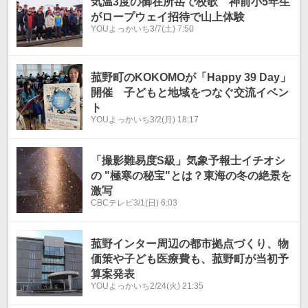
気温3度の御在所岳で校歌 神前小5年生
がロープウェイ招待で山上体験
YOUよっかいち
3/7(土) 7:50
菰野町のKOKOMOが「Happy 39 Day」
開催 子どもと地域をつなぐ交流イベン
ト
YOUよっかいち
3/2(月) 18:17
「撮影難易度S級」気象予報士イチオシ
の "極寒の秘宝"とは？東海の冬の絶景を
激写
CBCテレビ
3/1(日) 6:03
菰野インター周辺の都市拠点づくり、物
価策や子ども医療費も、菰野町が当初予
算案発表
YOUよっかいち
2/24(火) 21:35