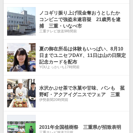
気
気
温
温
ノコギリ振り上げ現金奪おうとしたか
コンビニで強盗未遂容疑 21歳男を逮
捕 三重・いなべ市
三重テレビ放送
9時間前
夏の御在所岳は体験もいっぱい、8月10
日までユニセフDAY、11日は山の日限定
記念カードを配布
YOUよっかいち
17時間前
水沢かぶせ茶で氷菓や甘味、パンも 菰
野町・アクアイグニスでフェア 三重
伊勢新聞
20時間前
2031年全国植樹祭 三重県が招致表明
三重テレビ放送
2日前