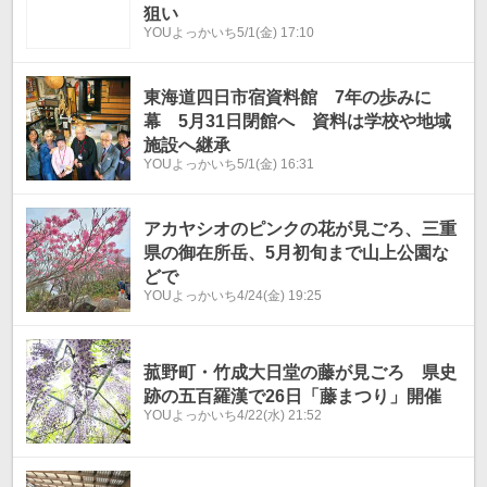
狙い
YOUよっかいち
5/1(金) 17:10
東海道四日市宿資料館 7年の歩みに
幕 5月31日閉館へ 資料は学校や地域
施設へ継承
YOUよっかいち
5/1(金) 16:31
アカヤシオのピンクの花が見ごろ、三重
県の御在所岳、5月初旬まで山上公園な
どで
YOUよっかいち
4/24(金) 19:25
菰野町・竹成大日堂の藤が見ごろ 県史
跡の五百羅漢で26日「藤まつり」開催
YOUよっかいち
4/22(水) 21:52