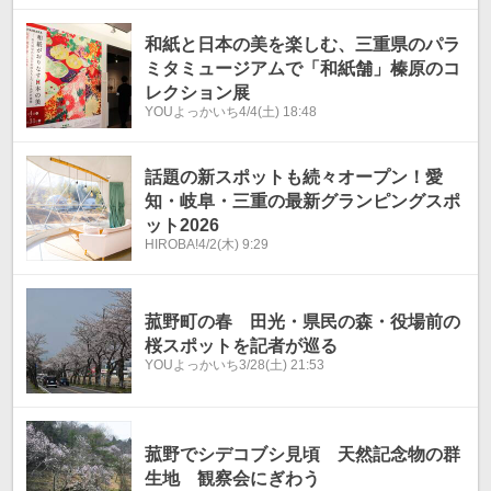
和紙と日本の美を楽しむ、三重県のパラ
ミタミュージアムで「和紙舗」榛原のコ
レクション展
YOUよっかいち
4/4(土) 18:48
話題の新スポットも続々オープン！愛
知・岐阜・三重の最新グランピングスポ
ット2026
HIROBA!
4/2(木) 9:29
菰野町の春 田光・県民の森・役場前の
桜スポットを記者が巡る
YOUよっかいち
3/28(土) 21:53
菰野でシデコブシ見頃 天然記念物の群
生地 観察会にぎわう