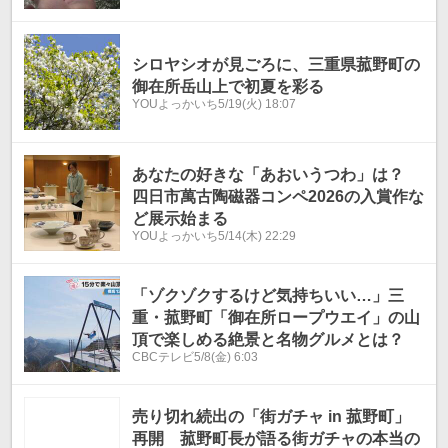
シロヤシオが見ごろに、三重県菰野町の
御在所岳山上で初夏を彩る
YOUよっかいち
5/19(火) 18:07
あなたの好きな「あおいうつわ」は？
四日市萬古陶磁器コンペ2026の入賞作な
ど展示始まる
YOUよっかいち
5/14(木) 22:29
「ゾクゾクするけど気持ちいい…」三
重・菰野町「御在所ロープウエイ」の山
頂で楽しめる絶景と名物グルメとは？
CBCテレビ
5/8(金) 6:03
売り切れ続出の「街ガチャ in 菰野町」
再開 菰野町長が語る街ガチャの本当の