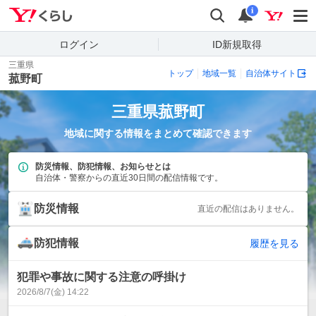
Yahoo!くらし
検索
通知
i
ログイン
ID新規取得
三重県
トップ
地域一覧
自治体サイト
菰野町
三重県
菰野町
地域に関する情報をまとめて確認できます
防災情報、防犯情報、お知らせとは
自治体・警察からの直近30日間の配信情報です。
防災情報
直近の配信はありません。
防犯情報
履歴を見る
犯罪や事故に関する注意の呼掛け
2026/8/7(金) 14:22