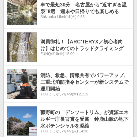
車で最短30分 名古屋から“近すぎる温
泉”8選 週末や日帰りでも楽しめる
Shizuoka Life
4/14(火) 9:58
満員御礼！【ARC’TERYX／初心者向
け】はじめてのトラッドクライミング
FUNQ
4/10(金) 18:00
消防、救急、情報共有でパワーアップ、
三重北消防指令センターが新システムで
運用開始
YOUよっかいち
4/9(木) 21:19
菰野町の「デンソートリム」が資源エネ
ルギー庁長官賞を受賞 鈴鹿山脈の地下
水ポテンシャルを凝縮
YOUよっかいち
4/7(火) 14:38