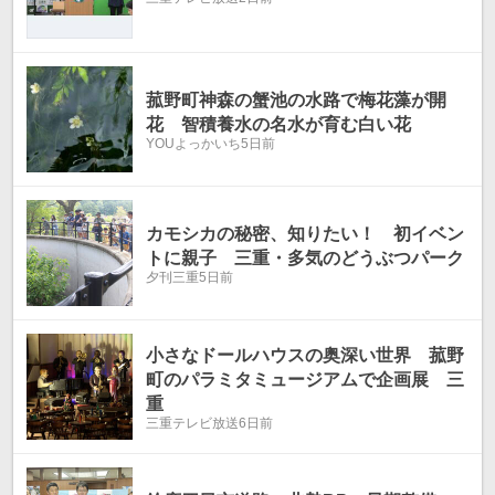
菰野町神森の蟹池の水路で梅花藻が開
花 智積養水の名水が育む白い花
YOUよっかいち
5日前
カモシカの秘密、知りたい！ 初イベン
トに親子 三重・多気のどうぶつパーク
夕刊三重
5日前
小さなドールハウスの奥深い世界 菰野
町のパラミタミュージアムで企画展 三
重
三重テレビ放送
6日前