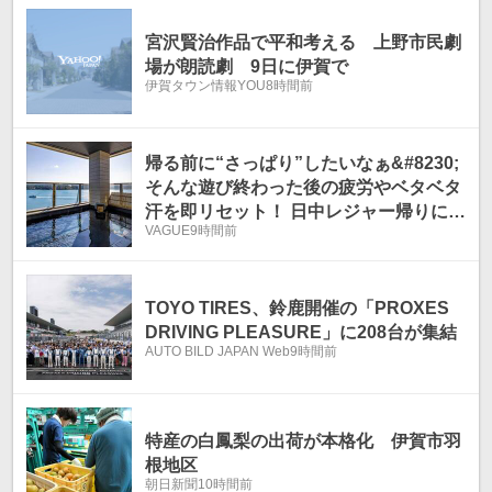
宮沢賢治作品で平和考える 上野市民劇
場が朗読劇 9日に伊賀で
伊賀タウン情報YOU
8時間前
帰る前に“さっぱり”したいなぁ&#8230;
そんな遊び終わった後の疲労やベタベタ
汗を即リセット！ 日中レジャー帰りにそ
VAGUE
9時間前
のまま立ち寄れちゃう「温泉地」3選
TOYO TIRES、鈴鹿開催の「PROXES
DRIVING PLEASURE」に208台が集結
AUTO BILD JAPAN Web
9時間前
特産の白鳳梨の出荷が本格化 伊賀市羽
根地区
朝日新聞
10時間前