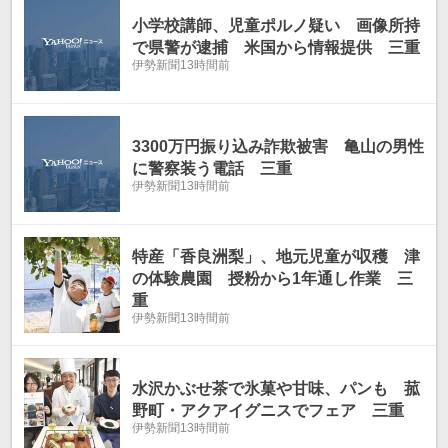
小学校講師、児童ポルノ疑い 画像所持
で県警が逮捕 米国から情報提供 三重
伊勢新聞
13時間前
3300万円振り込み詐欺被害 亀山の男性
に警察装う電話 三重
伊勢新聞
13時間前
特産「香良洲梨」、地元児童が収穫 津
の体験農園 授粉から1年通し作業 三
重
伊勢新聞
13時間前
水沢かぶせ茶で氷菓や甘味、パンも 菰
野町・アクアイグニスでフェア 三重
伊勢新聞
13時間前