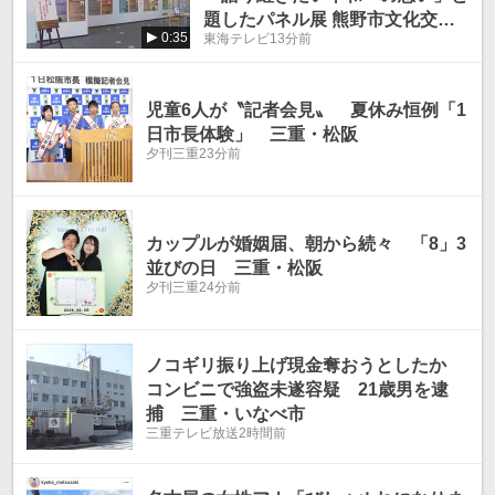
題したパネル展 熊野市文化交流
0:35
東海テレビ
13分前
センターで11日まで
児童6人が〝記者会見〟 夏休み恒例「1
日市長体験」 三重・松阪
夕刊三重
23分前
カップルが婚姻届、朝から続々 「8」3
並びの日 三重・松阪
夕刊三重
24分前
ノコギリ振り上げ現金奪おうとしたか
コンビニで強盗未遂容疑 21歳男を逮
捕 三重・いなべ市
三重テレビ放送
2時間前