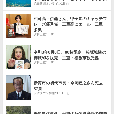
読売新聞オンライン
1日前
に…磯焼け「壊滅状態のところも」
相可高・伊藤さん、甲子園のキャッチフ
レーズ優秀賞 三重高にエール 三重・
多気
夕刊三重
1日前
令和8年8月8日、88枚限定 松坂城跡の
御城印を販売 三重・松阪市観光協
夕刊三重
1日前
伊賀市の初代市長・今岡睦之さん死去
87歳
伊賀タウン情報YOU
1日前
母娘遺体事件 母親の死体遺棄罪で交際