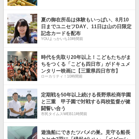
夏の御在所岳は体験もいっぱい、8月10
日までユニセフDAY、11日は山の日限定
記念カードを配布
YOUよっかいち
10時間前
時代を先取り20年以上！こどもたちがま
ちをつくる「こども四日市」がドキュメ
ンタリー映画に【三重県四日市市】
ローカリティ！
10時間前
定期戦を50年以上続ける長野県松商学園
と三重 甲子園で対戦する両校監督が健
闘誓い合う
市民タイムスWEB
11時間前
遊漁船にできたツバメの巣。見守る船長