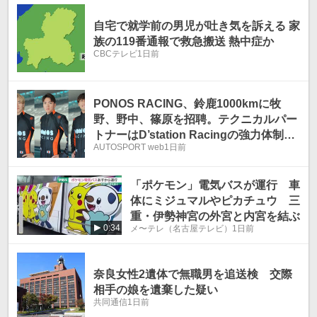
自宅で就学前の男児が吐き気を訴える 家
族の119番通報で救急搬送 熱中症か
CBCテレビ
1日前
PONOS RACING、鈴鹿1000kmに牧
野、野中、篠原を招聘。テクニカルパー
トナーはD’station Racingの強力体制で
AUTOSPORT web
1日前
挑む
「ポケモン」電気バスが運行 車
体にミジュマルやピカチュウ 三
重・伊勢神宮の外宮と内宮を結ぶ
0:34
メ〜テレ（名古屋テレビ）
1日前
奈良女性2遺体で無職男を追送検 交際
相手の娘を遺棄した疑い
共同通信
1日前