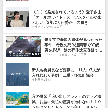
《白くて発光されているよう》愛子さま
「オールホワイト」スーツスタイルがま
ぶしい「2年ぶり伊勢路」の輝き
女性セブンプラス
1日前
奈良市で母娘の遺体が見つかった
事件 母親の死体遺棄罪で37歳
男を起訴 娘の死体遺棄容疑でも
0:42
メ〜テレ（名古屋テレビ）
1日前
追送検
新人も委員長など要職に 11人中7人が
入れ代わり異例 三重・多気町議会
夕刊三重
1日前
京の風習「追い出しアラメ」のアラメ激
減、お盆に先祖の霊魂が送れない！？０
５年は２０５トン→２５年０・８トン