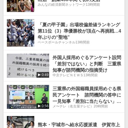
みんなの経済新聞ネットワーク
13時間前
「夏の甲子園」出場校偏差値ランキング
第11位（3）準優勝校が頂点へ再挑戦…4
年ぶりの“聖地”
ベースボールチャンネル
13時間前
外国人採用めぐるアンケート設問
「差別ではない」と判断 三重県
知事が諮問機関の指摘受け
0:49
中京テレビＮＥＷＳ
13時間前
三重県の外国籍職員採用めぐる県
民アンケート 諮問機関の答申に
一見知事「差別に当たらない」結
0:56
メ〜テレ（名古屋テレビ）
20時間前
果公表へ
熊本・宇城市へ給水応援派遣 伊賀市上