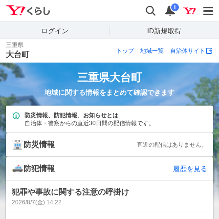
Yahoo!くらし
検索
通知
i
ログイン
ID新規取得
三重県
トップ
地域一覧
自治体サイト
大台町
三重県
大台町
地域に関する情報をまとめて確認できます
防災情報、防犯情報、お知らせとは
自治体・警察からの直近30日間の配信情報です。
防災情報
直近の配信はありません。
防犯情報
履歴を見る
犯罪や事故に関する注意の呼掛け
2026/8/7(金) 14:22