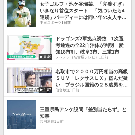
女子ゴルフ・池ケ谷瑠菜、「完璧すぎ」
いきなり首位スタート 「気づいたら4
連続」バーディーには同い年の友人キャ
中日スポーツ
1日前
ディー「それがよかったみたい」
ドラゴンズ2軍拠点誘致 1次選
考通過の全22自治体が判明 愛
知18市町、岐阜3市、三重1市
0:49
メ〜テレ（名古屋テレビ）
1日前
名取市で２０００万円相当の高級
ＳＵＶ「レクサスＬＸ」盗んだ疑
い ブラジル国籍の２８歳男を逮
1:07
仙台放送
1日前
捕〈宮城〉
三重県民アンケ設問「差別当たらず」と
知事
共同通信
1日前