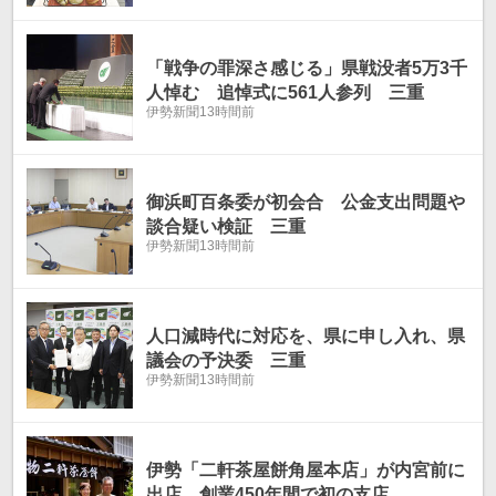
「戦争の罪深さ感じる」県戦没者5万3千
人悼む 追悼式に561人参列 三重
伊勢新聞
13時間前
御浜町百条委が初会合 公金支出問題や
談合疑い検証 三重
伊勢新聞
13時間前
人口減時代に対応を、県に申し入れ、県
議会の予決委 三重
伊勢新聞
13時間前
伊勢「二軒茶屋餅角屋本店」が内宮前に
出店 創業450年間で初の支店