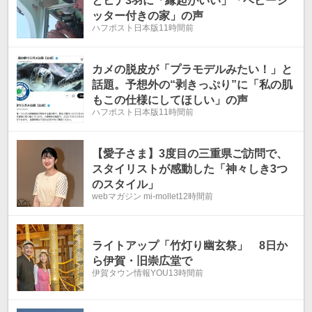
とヒナ3羽に「縁起がいい」「ベビーシ
ッター付きの家」の声
ハフポスト日本版
11時間前
カメの脱皮が「プラモデルみたい！」と
話題。予想外の“剥きっぷり”に「私の肌
もこの仕様にしてほしい」の声
ハフポスト日本版
11時間前
【愛子さま】3度目の三重県ご訪問で、
スタイリストが感動した「神々しき3つ
のスタイル」
webマガジン mi-mollet
12時間前
ライトアップ「竹灯り幽玄祭」 8日か
ら伊賀・旧崇広堂で
伊賀タウン情報YOU
13時間前