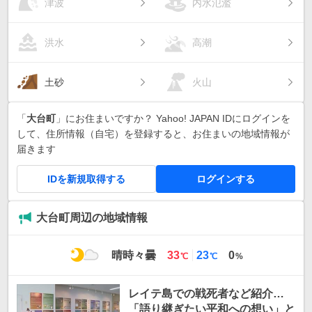
津波
内水氾濫
洪水
高潮
土砂
火山
「
大台町
」にお住まいですか？ Yahoo! JAPAN IDにログインを
して、住所情報（自宅）を登録すると、お住まいの地域情報が
届きます
IDを新規取得する
ログインする
大台町周辺の地域情報
最
最
晴時々曇
33
23
0
℃
℃
%
高
低
気
気
レイテ島での戦死者など紹介…
温
温
「語り継ぎたい平和への想い」と