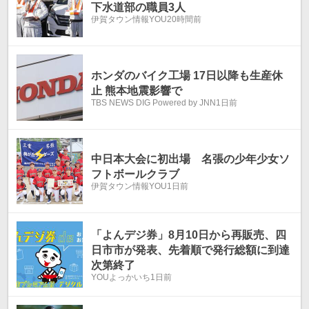
下水道部の職員3人
伊賀タウン情報YOU
20時間前
ホンダのバイク工場 17日以降も生産休
止 熊本地震影響で
TBS NEWS DIG Powered by JNN
1日前
中日本大会に初出場 名張の少年少女ソ
フトボールクラブ
伊賀タウン情報YOU
1日前
「よんデジ券」8月10日から再販売、四
日市市が発表、先着順で発行総額に到達
次第終了
YOUよっかいち
1日前