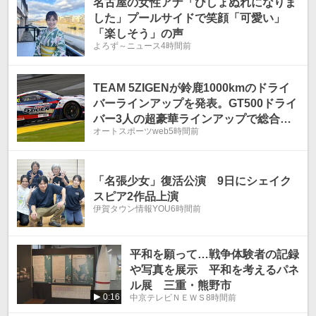
名古屋の女性アナ「びしょぬれになりま
した」プールサイドで笑顔「可愛い」
「楽しそう」の声
よろず～ニュース
4時間前
TEAM 5ZIGENが鈴鹿1000kmのドライ
バーラインアップを発表。GT500ドライ
バー3人の超豪華ラインアップで総合優
オートスポーツweb
5時間前
勝目指す
「名張少女」復活公演 9日にシェイク
スピア2作品上演
伊賀タウン情報YOU
6時間前
平和を願って…戦争体験者の記録
や写真を展示 平和を考えるパネ
ル展 三重・熊野市
0:16
中京テレビＮＥＷＳ
8時間前