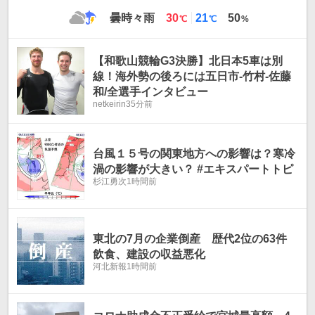
最
最
曇時々雨
30
21
50
℃
℃
%
高
低
気
気
温
温
【和歌山競輪G3決勝】北日本5車は別
線！海外勢の後ろには五日市-竹村-佐藤
和/全選手インタビュー
netkeirin
35分前
台風１５号の関東地方への影響は？寒冷
渦の影響が大きい？ #エキスパートトピ
杉江勇次
1時間前
東北の7月の企業倒産 歴代2位の63件
飲食、建設の収益悪化
河北新報
1時間前