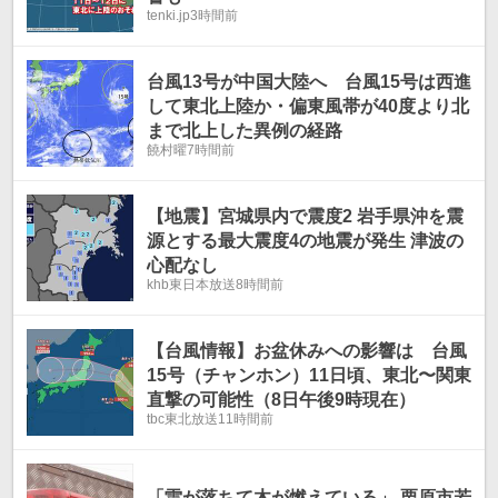
tenki.jp
3時間前
台風13号が中国大陸へ 台風15号は西進
して東北上陸か・偏東風帯が40度より北
まで北上した異例の経路
饒村曜
7時間前
【地震】宮城県内で震度2 岩手県沖を震
源とする最大震度4の地震が発生 津波の
心配なし
khb東日本放送
8時間前
【台風情報】お盆休みへの影響は 台風
15号（チャンホン）11日頃、東北〜関東
直撃の可能性（8日午後9時現在）
tbc東北放送
11時間前
「雷が落ちて木が燃えている」 栗原市若