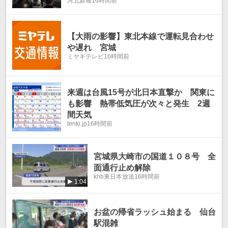
河北新報
16時間前
【大雨の影響】東北本線で運転見合わせ
や遅れ 宮城
ミヤギテレビ
16時間前
来週は台風15号が北日本直撃か 関東に
も影響 熱帯低気圧が次々と発生 2週
間天気
tenki.jp
16時間前
宮城県大崎市の国道１０８号 全
面通行止め解除
khb東日本放送
16時間前
1:04
お盆の帰省ラッシュ始まる 仙台
駅混雑