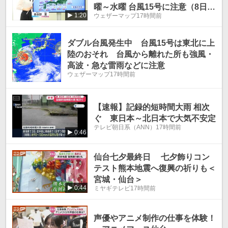
曜～水曜 台風15号に注意（8日1
1:20
ウェザーマップ
17時間前
9時更新）
ダブル台風発生中 台風15号は東北に上
陸のおそれ 台風から離れた所も強風・
高波・急な雷雨などに注意
ウェザーマップ
17時間前
【速報】記録的短時間大雨 相次
ぐ 東日本～北日本で大気不安定
テレビ朝日系（ANN）
17時間前
0:46
仙台七夕最終日 七夕飾りコン
テスト熊本地震へ復興の祈りも＜
宮城・仙台＞
0:44
ミヤギテレビ
17時間前
声優やアニメ制作の仕事を体験！