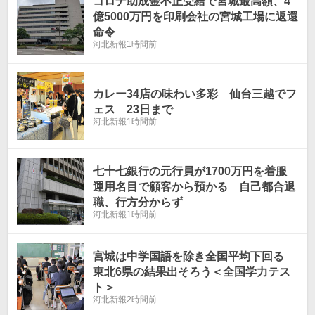
コロナ助成金不正受給で宮城最高額、4
億5000万円を印刷会社の宮城工場に返還
命令
河北新報
1時間前
カレー34店の味わい多彩 仙台三越でフ
ェス 23日まで
河北新報
1時間前
七十七銀行の元行員が1700万円を着服
運用名目で顧客から預かる 自己都合退
職、行方分からず
河北新報
1時間前
宮城は中学国語を除き全国平均下回る
東北6県の結果出そろう＜全国学力テス
ト＞
河北新報
2時間前