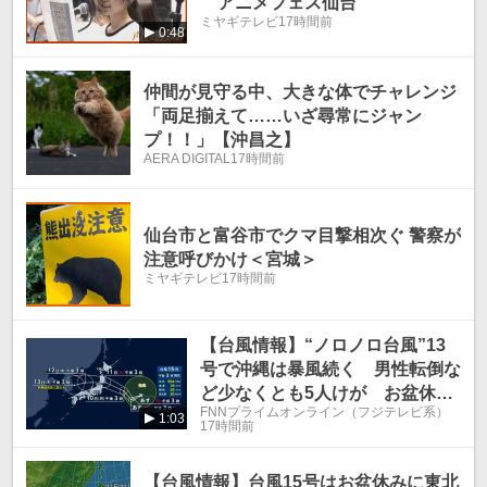
アニメフェス仙台
ミヤギテレビ
17時間前
0:48
仲間が見守る中、大きな体でチャレンジ
「両足揃えて……いざ尋常にジャン
プ！！」【沖昌之】
AERA DIGITAL
17時間前
仙台市と富谷市でクマ目撃相次ぐ 警察が
注意呼びかけ＜宮城＞
ミヤギテレビ
17時間前
【台風情報】“ノロノロ台風”13
号で沖縄は暴風続く 男性転倒な
ど少なくとも5人けが お盆休み
FNNプライムオンライン（フジテレビ系）
は15号が東北接近か
1:03
17時間前
【台風情報】台風15号はお盆休みに東北