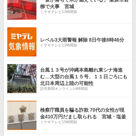
柳で火事 宮城
ミヤギテレビ
13時間前
レベル3大雨警報 解除 8日午後8時46分
ミヤギテレビ
13時間前
台風１３号が沖縄本島離れ東シナ海進
む…大型の台風１５号、１１日ごろにも
北日本周辺上陸の可能性
読売新聞オンライン
14時間前
検察庁職員を騙る詐欺 70代の女性が現
金410万円だまし取られる 宮城・塩釜
ミヤギテレビ
15時間前