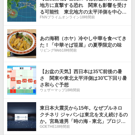
地方に直撃する恐れ 関東も影響を受け
る可能性 東北地方の太平洋側を中心に
FNNプライムオンライン
18時間前
大雨となる恐れ 関東でも台風周辺の湿
った空気の影響で雲が多く、雨が降る見
込み
あの海鞘（ホヤ）冷やし中華を食べてき
た！「中華そば笹屋」の夏季限定の味
リビングWeb
18時間前
【お盆の天気】西日本は35℃前後の暑
さ 関東や東北太平洋側は30℃下回り暑
さ和らぐ予想
ウェザーマップ
18時間前
東日本大震災から15年。なぜブルネロ
クチネリ ジャパンは東北を支え続けるの
か。宮島達男「時の海 - 東北」プロジェ
GOETHE
18時間前
クト展