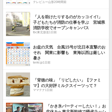
テレビユー山形
20時間前
「人を助けたりするのがカッコイイ!」
子どもたちが消防の仕事を学ぶ 宮城県
消防学校でオープンキャンパス
tbc東北放送
1日前
お盆の天気 台風15号が北日本直撃のお
それ 関東に影響も 東海以西は厳しい
暑さ
tenki.jp
1日前
「背徳の味」「リピしたい」【ファミ
マ】の大好評ミルクスイーツって？
ママテナ
1日前
「かき氷パーティーしたい！」お
盆休みへ東北新幹線で帰省ラッシ