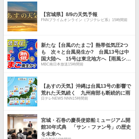
【宮城県】8/9の天気予報
FNNプライムオンライン（フジテレビ系）
15時間前
新たな【台風のたまご】熱帯低気圧2つ
も 次々と台風発生か? 台風13号は中
国大陸へ 15号は東北地方へ【雨風シミ
MBC南日本放送
15時間前
ュレーション19日（水）まで/お盆休み
天気予報】気象庁進路予想 気象庁予想天
気図「台風情報」
【あすの天気】沖縄は台風13号の影響で
荒れた天気続く 九州南部も断続的に雨
日テレNEWS NNN
15時間前
宮城・石巻の慶長使節船ミュージアム開
館30年式典 「サン・ファン号」の歴史
を未来へ