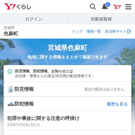
Yahoo!くらし
検索
通知
i
ログイン
ID新規取得
宮城県
トップ
地域一覧
自治体サイト
色麻町
宮城県
色麻町
地域に関する情報をまとめて確認できます
防災情報、防犯情報、お知らせとは
自治体・警察からの直近30日間の配信情報です。
防災情報
直近の配信はありません。
防犯情報
履歴を見る
犯罪や事故に関する注意の呼掛け
2026/7/15(水) 18:11