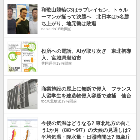
和歌山競輪G3はラブレイセン、トゥル
ーマンが揃って決勝へ 北日本は5名勝
ち上がり、地元勢は敗退
netkeirin
18時間前
役所への電話、AIが取り次ぎ 東北初導
入、宮城県岩沼市
共同通信
19時間前
商業施設の屋上に無断で侵入 フランス
人留学生を建造物侵入容疑で逮捕 仙台
tbc東北放送
19時間前
今後の気温はどうなる? 東北地方の向こ
う1か月（8/8〜9/7）の天候の見通しは?
平均気温・降水量・日照時間は? 気象庁