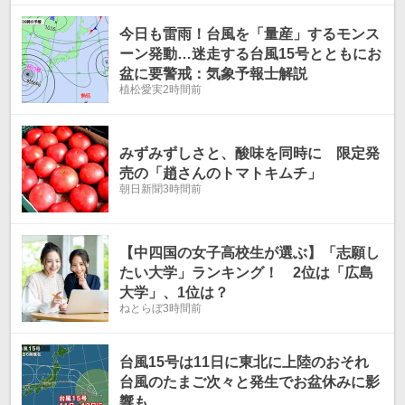
今日も雷雨！台風を「量産」するモンス
ーン発動…迷走する台風15号とともにお
盆に要警戒：気象予報士解説
植松愛実
2時間前
みずみずしさと、酸味を同時に 限定発
売の「趙さんのトマトキムチ」
朝日新聞
3時間前
【中四国の女子高校生が選ぶ】「志願し
たい大学」ランキング！ 2位は「広島
大学」、1位は？
ねとらぼ
3時間前
台風15号は11日に東北に上陸のおそれ
台風のたまご次々と発生でお盆休みに影
響も