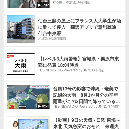
khb東日本放送
16時間前
1:02
仙台三越の屋上にフランス人大学生が酒
に酔って侵入 翻訳アプリで意思疎通
仙台中央署
河北新報
16時間前
【レベル3大雨警報】宮城県・栗原市東
部に発表 18:04時点
TBS NEWS DIG Powered by JNN
16時間前
台風13号の影響で沖縄・奄美で
記録的大雨 8月1か月分の平年
雨量がこの2日間で降っていると
0:57
TBS NEWS DIG Powered by JNN
17時間前
ころも 台風15号 11日から12
日にかけて北日本に最接近のおそ
【動画】9日の天気 - 日曜 東海～
れ【予報士解説】
東北 天気急変のおそれ 来週火