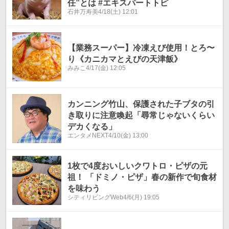
任”とは #エキスパートトピ
石井万寿美
4/18(土) 12:01
【業務スーパー】冷凍えび使用！とろ〜
り《カニカマとえびの天津飯》
みみこ
4/17(金) 12:05
カンニング竹山、保護された子ブタの引
き取りに注意喚起「尋常じゃないくらい
デカくなる」
エンタメNEXT
4/10(金) 13:00
1枚で4度おいしいクワトロ・ピザの元
祖！ 「ドミノ・ピザ」春の新作で旬食材
を味わう
シティリビングWeb
4/6(月) 19:05