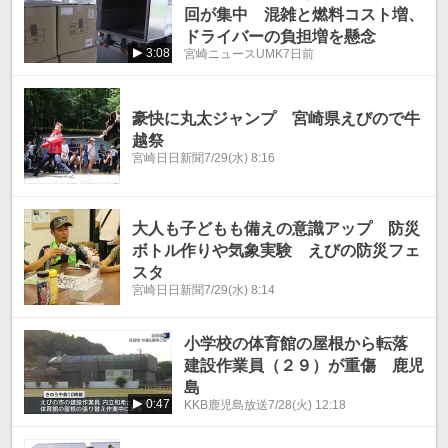
回が集中 混雑と燃料コスト増、
ドライバーの負担増を懸念
3:08
宮崎ニュースUMK
7日前
豪快に丸太ジャンプ 宮崎県えびので牛
越祭
宮崎日日新聞
7/29(水) 8:16
大人も子どもも備えの意識アップ 防災
ボトル作りや気象実験 えびの防災フェ
スタ
宮崎日日新聞
7/29(水) 8:14
小学校の体育館の屋根から転落
建設作業員（２９）が重傷 鹿児
島
0:47
KKB鹿児島放送
7/28(火) 12:18