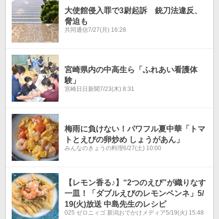
大使館侵入罪で3尉起訴 銃刀法違反、
脅迫も
共同通信
7/27(月) 16:28
宮崎県内の中高生ら「ふれあい看護体
験」
宮崎日日新聞
7/23(木) 8:31
梅雨に負けない！パワフル夏中華「トマ
トとえびの卵炒め しょうがあん」
みんなのきょうの料理
6/27(土) 10:00
【レモン香る♪】“2つのえび”が織りなす
一皿！「ダブルえびのレモンペンネ」5/
19(火)放送 中島先生のレシピ
025 ゼロニィゴ 新潟おでかけメディア
5/19(火) 15:48