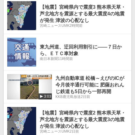
温
温
【地震】宮崎県内で震度3 熊本県天草・
芦北地方を震源とする最大震度4の地震
が発生 津波の心配なし
宮崎ニュースUMK
2時間前
東九州道、迂回利用割引に――７日か
ら、ＥＴＣ車対象
南日本新聞
11時間前
九州自動車道 松橋～えびのICが
今月後半通行可能に 肥薩おれん
じ鉄道も5日から一部再開
3:03
KKB鹿児島放送
2日前
【地震】宮崎県内で震度2 熊本県天草・
芦北地方を震源とする最大震度3の地震
が発生 津波の心配なし
宮崎ニュースUMK
2日前