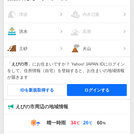
津波
内水氾濫
洪水
高潮
土砂
火山
「
えびの市
」にお住まいですか？ Yahoo! JAPAN IDにログイン
をして、住所情報（自宅）を登録すると、お住まいの地域情報
が届きます
IDを新規取得する
ログインする
えびの市周辺の地域情報
最
最
晴一時雨
34
26
60
℃
℃
%
高
低
気
気