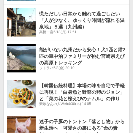
慌ただしい日常から離れて過ごしたい
「人が少なく、ゆっくり時間が流れる温
泉地」５選（九州編）
高橋一喜
5/18(月) 17:51
熊がいない九州だから安心！犬1匹と猫2
匹の車中泊ファミリーが挑む宮崎県えび
の高原トレッキング
ソトラバ
5/8(金) 20:10
【韓国伝統料理】本場の味を自宅で手軽
に再現！「白身魚と野菜の卵のジョン」
と「菜の花と桜えびのナムル」の作り方
素敵なあの人Web
4/30(木) 14:05
【李家の日々ごはん】
迷子の子豚のトントン「落とし物」から
新生活へ 可愛さの裏にある“命の責