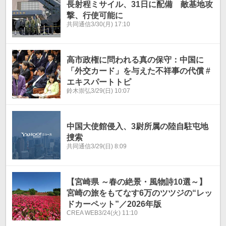
長射程ミサイル、31日に配備 敵基地攻
撃、行使可能に
共同通信
3/30(月) 17:10
高市政権に問われる真の保守：中国に
「外交カード」を与えた不祥事の代償 #
エキスパートトピ
鈴木崇弘
3/29(日) 10:07
中国大使館侵入、3尉所属の陸自駐屯地
捜索
共同通信
3/29(日) 8:09
【宮崎県 ～春の絶景・風物詩10選～】
宮崎の旅をもてなす6万のツツジの“レッ
ドカーペット”／2026年版
CREA WEB
3/24(火) 11:10