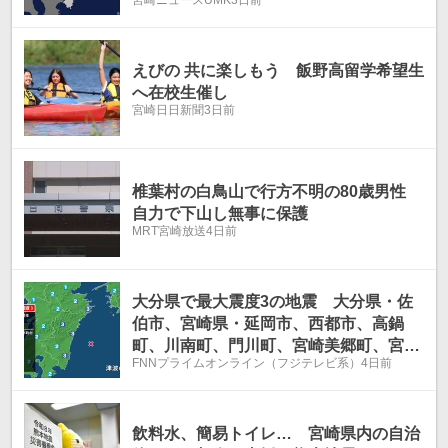
えびの 共に楽しもう 飯野高留学希望生
へ在校生催し
宮崎日日新聞
3日前
椎葉村の白鳥山で行方不明の80歳男性
自力で下山し無事に保護
MRT宮崎放送
4日前
大分県で最大震度3の地震 大分県・佐
伯市、宮崎県・延岡市、西都市、高鍋
町、川南町、門川町、宮崎美郷町、宮崎
FNNプライムオンライン（フジテレビ系）
4日前
市
飲料水、簡易トイレ… 宮崎県内の自治