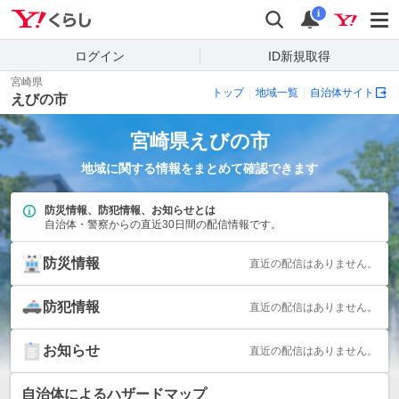
Yahoo!くらし
検索
通知
i
ログイン
ID新規取得
宮崎県
トップ
地域一覧
自治体サイト
えびの市
宮崎県
えびの市
地域に関する情報をまとめて確認できます
防災情報、防犯情報、お知らせとは
自治体・警察からの直近30日間の配信情報です。
防災情報
直近の配信はありません。
防犯情報
直近の配信はありません。
お知らせ
直近の配信はありません。
自治体によるハザードマップ