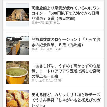
高級旅館より泉質が優れているのにワン
コイン！「500円以下で入浴できる日帰
り温泉」５選（西日本編）
高橋一喜
3/23(月) 6:01
開放感抜群のロケーション！「とってお
きの絶景温泉」５選（九州編）
高橋一喜
3/13(金) 17:30
「あきしげゆ」うすめず沸かさずの心意
気、トロトロアワアワ五感で楽しむ宮崎
の極上モール泉
泉よしか
2/21(土) 13:59
笑えるほど、カリッカリ！塩と粉チーズ
でうまみ爆発『じゃがいもと桜えびのガ
レット』