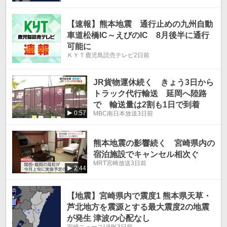
【速報】熊本地震 通行止めの九州自動
車道松橋IC～えびのIC 8月後半に通行
可能に
ＫＹＴ鹿児島読売テレビ
2日前
JR貨物運休続く きょう3日から
トラック代行輸送 延岡へ陸路
で 輸送量は2割も1日で到着
0:57
MBC南日本放送
3日前
熊本地震の影響続く 宮崎県内の
宿泊施設でキャンセル相次ぐ
MRT宮崎放送
3日前
2:44
【地震】宮崎県内で震度1 熊本県天草・
芦北地方を震源とする最大震度2の地震
が発生 津波の心配なし
宮崎ニュースUMK
3日前