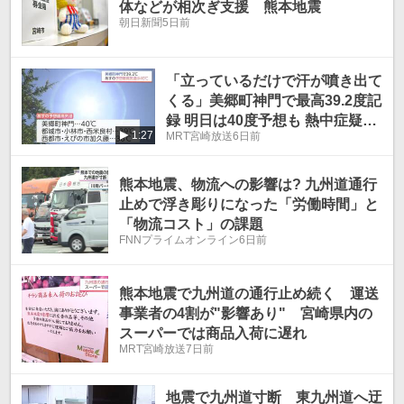
体などが相次ぎ支援 熊本地震
朝日新聞
5日前
「立っているだけで汗が噴き出て
くる」美郷町神門で最高39.2度記
録 明日は40度予想も 熱中症疑い
1:27
MRT宮崎放送
6日前
で搬送相次ぐ
熊本地震、物流への影響は? 九州道通行
止めで浮き彫りになった「労働時間」と
「物流コスト」の課題
FNNプライムオンライン
6日前
熊本地震で九州道の通行止め続く 運送
事業者の4割が"影響あり" 宮崎県内の
スーパーでは商品入荷に遅れ
MRT宮崎放送
7日前
地震で九州道寸断 東九州道へ迂