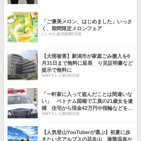
「ご褒美メロン、はじめました」いっさ
く、期間限定メロンフェア
にいがた経済新聞
5日前
【大雨被害】新潟市が家庭ごみ搬入を8
月31日まで無料に延長 り災証明書など
提示で無料に
TeNYテレビ新潟
5日前
「一軒家に入って盗んだことは間違いな
い」 ベトナム国籍で工員の21歳女を逮
捕 住宅から現金42万円や指輪などを盗
TeNYテレビ新潟
6日前
んだ疑い 空き家にも侵入し金品物色か
《新潟》
【人気登山YouTuberが選ぶ】初夏に歩
きたい北アルプスの花名山 蓮華温泉か