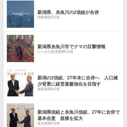
新潟県、糸魚川の2信組が合併
時事通信
5日前
新潟県糸魚川市でクマの目撃情報
にいがた経済新聞
5日前
新潟の2信組、27年末に合併へ 人口減
少背景に経営基盤強化を目指す
産経新聞
5日前
新潟県信組と糸魚川信組、27年に合併で
基本合意 規模を拡大
毎日新聞
5日前