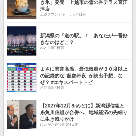
き氷」発売 上越市の雪の香テラス直江
津店
上越タウンジャーナル
4日前
新潟県の「道の駅」！ あなたが一番好
きなのはどこ？
ねとらぼ
4日前
まさに異常高温、最低気温が３０度以上
の記録的な”超熱帯夜”が続出予想、な
ぜ？ #エキスパートトピ
杉江勇次
4日前
【2027年12月をめどに】新潟縣信組と
糸魚川信組が合併へ、地域経済の先細り
に生き残りかけ
にいがた経済新聞
4日前