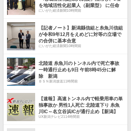
を地域活性化起業人（副業型） に任命
にいがた経済新聞
10時間前
【記者ノート】新潟縣信組と糸魚川信組
が令和9年12月をえめどに対等の立場で
の合併に基本合意
にいがた経済新聞
10時間前
北陸道 糸魚川のトンネル内で死亡事故
一時通行止めも9日 午前8時45分に解
除 新潟
ＢＳＮ新潟放送
11時間前
【速報】高速トンネル内で軽乗用車の単
独事故か 男性1人死亡 北陸道下り 糸魚
川IC～名立谷浜ICが通行止め【新潟】
UX新潟テレビ21
14時間前