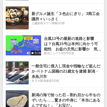
新グルメ誕生「３色おにぎり」 3商工会
議所 × いっさく
上越妙高タウン情報
2日前
台風13号の最新の進路と影響
は？台風15号は本州に向かう可
能性 お盆の天気に影響か 気象
5:19
新潟ニュースNST
3日前
予報士の解説
一般住宅に侵入し現金や指輪など盗んだ
か ベトナム国籍の21歳女を逮捕 新潟・
糸魚川市
ＢＳＮ新潟放送
3日前
新潟の海で拾った石→割れ目から中をの
ぞいたら……驚きの中身に「本当にある
んですね！」「お宝だ」