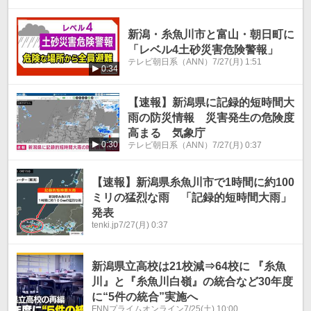
新潟・糸魚川市と富山・朝日町に
「レベル4土砂災害危険警報」
テレビ朝日系（ANN）
7/27(月) 1:51
0:34
【速報】新潟県に記録的短時間大
雨の防災情報 災害発生の危険度
高まる 気象庁
0:30
テレビ朝日系（ANN）
7/27(月) 0:37
【速報】新潟県糸魚川市で1時間に約100
ミリの猛烈な雨 「記録的短時間大雨」
発表
tenki.jp
7/27(月) 0:37
新潟県立高校は21校減⇒64校に 『糸魚
川』と『糸魚川白嶺』の統合など30年度
に“5件の統合”実施へ
FNNプライムオンライン
7/25(土) 10:00