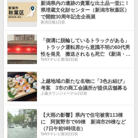
新潟県内の遺跡の貴重な出土品一堂に！
県埋蔵文化財センター（新潟市秋葉区）
で開館30周年記念企画展
新潟日報
1日前
「側溝に脱輪しているトラックがある」
トラック運転席から意識不明の60代男
性を発見 搬送されるも死亡 《新潟・糸
TeNYテレビ新潟
2日前
魚川》
上越地域の新たな名物に「3色お結び」
考案 3市の商工会議所が提供店舗募る
上越タウンジャーナル
2日前
【大雨の影響】県内で住宅被害113棟
に 阿賀野市で69棟 新潟市29棟など
（7日午前9時現在）
TeNYテレビ新潟
2日前