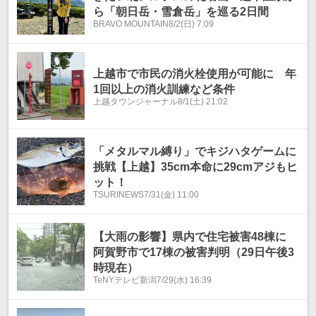
ら「朝日岳・雪倉岳」を巡る2日間
BRAVO MOUNTAIN
8/2(日) 7:09
上越市で市民の消火栓使用が可能に 年
1回以上の消火訓練など条件
上越タウンジャーナル
8/1(土) 21:02
「メタルマル縛り」でキジハタゲームに
挑戦【上越】35cm本命に29cmアジもヒ
ット！
TSURINEWS
7/31(金) 11:00
【大雨の影響】県内で住宅被害48棟に
阿賀野市で17棟の被害判明（29日午後3
時現在）
TeNYテレビ新潟
7/29(水) 16:39