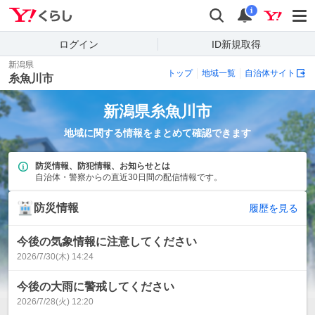
Yahoo!くらし
検索
通知
i
ログイン
ID新規取得
新潟県
トップ
地域一覧
自治体サイト
糸魚川市
新潟県
糸魚川市
地域に関する情報をまとめて確認できます
防災情報、防犯情報、お知らせとは
自治体・警察からの直近30日間の配信情報です。
防災情報
履歴を見る
今後の気象情報に注意してください
2026/7/30(木) 14:24
今後の大雨に警戒してください
2026/7/28(火) 12:20