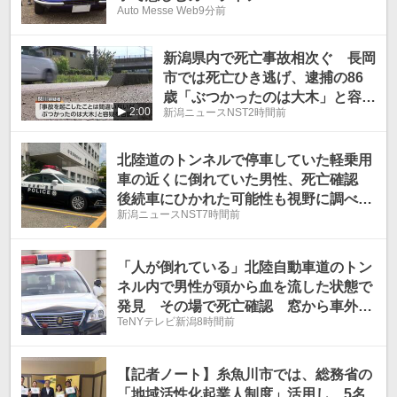
Auto Messe Web
9分前
新潟県内で死亡事故相次ぐ 長岡
市では死亡ひき逃げ、逮捕の86
歳「ぶつかったのは大木」と容疑
2:00
新潟ニュースNST
2時間前
を否認【新潟】
北陸道のトンネルで停車していた軽乗用
車の近くに倒れていた男性、死亡確認
後続車にひかれた可能性も視野に調べを
新潟ニュースNST
7時間前
進める【新潟・糸魚川市】
「人が倒れている」北陸自動車道のトン
ネル内で男性が頭から血を流した状態で
発見 その場で死亡確認 窓から車外に
TeNYテレビ新潟
8時間前
投げ出されたか
【記者ノート】糸魚川市では、総務省の
「地域活性化起業人制度」活用し、5名