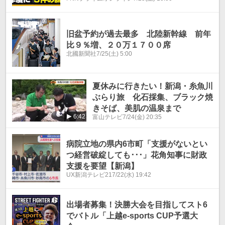
旧盆予約が過去最多 北陸新幹線 前年
比９％増、２０万１７００席
北國新聞社
7/25(土) 5:00
夏休みに行きたい！新潟・糸魚川
ぶらり旅 化石採集、ブラック焼
きそば、美肌の温泉まで
6:42
富山テレビ
7/24(金) 20:35
病院立地の県内6市町「支援がないとい
つ経営破綻しても･･･」花角知事に財政
支援を要望【新潟】
UX新潟テレビ21
7/22(水) 19:42
出場者募集！決勝大会を目指してスト6
でバトル「上越e-sports CUP予選大