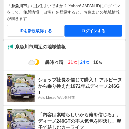
「
糸魚川市
」にお住まいですか？ Yahoo! JAPAN IDにログイン
をして、住所情報（自宅）を登録すると、お住まいの地域情報
が届きます
IDを新規取得する
ログインする
糸魚川市周辺の地域情報
最
最
曇時々晴
31
24
10
℃
℃
%
高
低
気
気
温
温
ショップ社長を信じて購入！ アルピーヌ
から乗り換えた1972年式ディーノ246G
T
Auto Messe Web
数秒前
「内容は素晴らしいから俺を信じろ」。
ディーノ246GTの不人気色を即決し、親
子で慈しむカーライフ