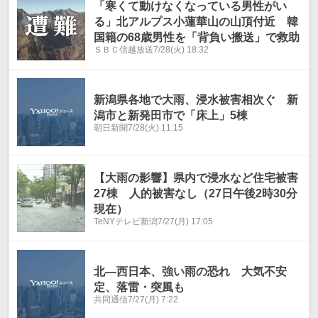
「寒くて動けなくなっている男性がい
る」北アルプス小蓮華山の山頂付近 韓
国籍の68歳男性を「背負い搬送」で救助
ＳＢＣ信越放送
7/28(火) 18:32
新潟県各地で大雨、浸水被害相次ぐ 新
潟市と新発田市で「床上」5棟
朝日新聞
7/28(火) 11:15
【大雨の影響】県内で浸水など住宅被害
27棟 人的被害なし（27日午後2時30分
現在）
TeNYテレビ新潟
7/27(月) 17:05
北―西日本、強い雨の恐れ 大気不安
定、落雷・突風も
共同通信
7/27(月) 7:22