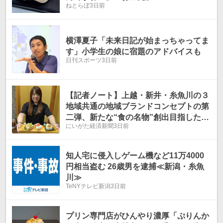
ねとらぼ
3日前
横澤夏子「未来日記が始まっちゃってま
す」小学生の娘に宿題のアドバイスも
日刊スポーツ
3日前
【記者ノート】上越・新井・糸魚川の３
地域共通の地域ブランドコンセプトの第
二弾、新たな“食の名物”創出目指した
にいがた経済新聞
3日前
『３色お結び』が誕生
知人宅に侵入しゲーム機など11万4000
円相当盗む 26歳男を逮捕≪新潟・糸魚
川≫
TeNYテレビ新潟
3日前
プリン専門店がひんやり濃厚「ぷりんか