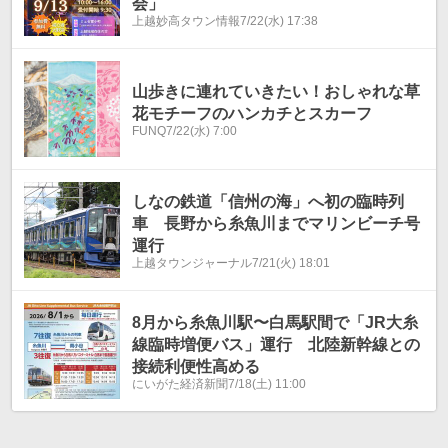
会」
上越妙高タウン情報
7/22(水) 17:38
山歩きに連れていきたい！おしゃれな草
花モチーフのハンカチとスカーフ
FUNQ
7/22(水) 7:00
しなの鉄道「信州の海」へ初の臨時列
車 長野から糸魚川までマリンビーチ号
運行
上越タウンジャーナル
7/21(火) 18:01
8月から糸魚川駅〜白馬駅間で「JR大糸
線臨時増便バス」運行 北陸新幹線との
接続利便性高める
にいがた経済新聞
7/18(土) 11:00