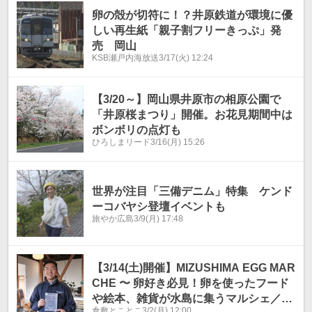
卵の殻が切符に！？井原鉄道が環境に優
しい再生紙「親子割フリーきっぷ」発
売 岡山
KSB瀬戸内海放送
3/17(火) 12:24
【3/20～】岡山県井原市の相原公園で
「井原桜まつり」開催。お花見期間中は
ボンボリの点灯も
ひろしまリード
3/16(月) 15:26
世界が注目「三備デニム」特集 ケンド
ーコバヤシ登壇イベントも
旅やか広島
3/9(月) 17:48
【3/14(土)開催】MIZUSHIMA EGG MAR
CHE 〜 卵好き必見！卵を使ったフード
や絵本、雑貨が水島に集うマルシェ／倉
倉敷とことこ
3/2(月) 12:00