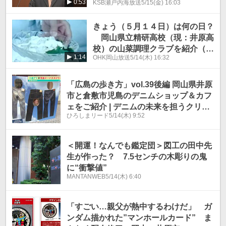
0:53
KSB瀬戸内海放送
5/15(金) 16:03
きょう（５月１４日）は何の日？
岡山県立精研高校（現：井原高
校）の山菜調理クラブを紹介（１
1:14
OHK岡山放送
5/14(木) 16:32
９８０年）
「広島の歩き方」vol.39後編 岡山県井原
市と倉敷市児島のデニムショップ＆カフ
ェをご紹介 | デニムの未来を担うクリエ
ひろしまリード
5/14(木) 9:52
イターたちに会いに行きました
＜開運！なんでも鑑定団＞図工の田中先
生が作った？ 7.5センチの木彫りの鬼
に“衝撃値”
MANTANWEB
5/14(木) 6:40
「すごい…親父が熱中するわけだ」 ガ
ンダム描かれた”マンホールカード” ま