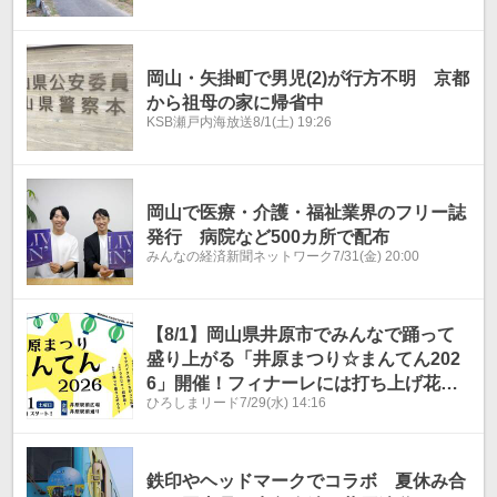
岡山・矢掛町で男児(2)が行方不明 京都
から祖母の家に帰省中
KSB瀬戸内海放送
8/1(土) 19:26
岡山で医療・介護・福祉業界のフリー誌
発行 病院など500カ所で配布
みんなの経済新聞ネットワーク
7/31(金) 20:00
【8/1】岡山県井原市でみんなで踊って
盛り上がる「井原まつり☆まんてん202
6」開催！フィナーレには打ち上げ花火
ひろしまリード
7/29(水) 14:16
も
鉄印やヘッドマークでコラボ 夏休み合