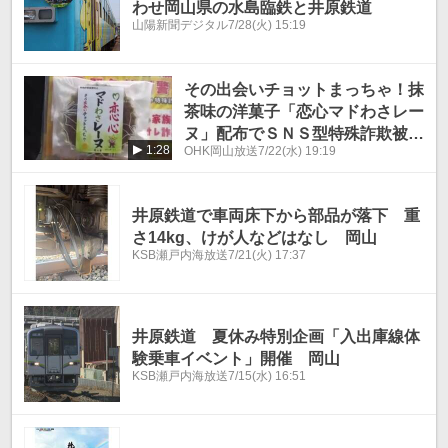
わせ岡山県の水島臨鉄と井原鉄道
山陽新聞デジタル
7/28(火) 15:19
その出会いチョットまっちゃ！抹
茶味の洋菓子「恋心マドわさレー
ヌ」配布でＳＮＳ型特殊詐欺被害
1:28
OHK岡山放送
7/22(水) 19:19
防止 岡山
井原鉄道で車両床下から部品が落下 重
さ14kg、けが人などはなし 岡山
KSB瀬戸内海放送
7/21(火) 17:37
井原鉄道 夏休み特別企画「入出庫線体
験乗車イベント」開催 岡山
KSB瀬戸内海放送
7/15(水) 16:51