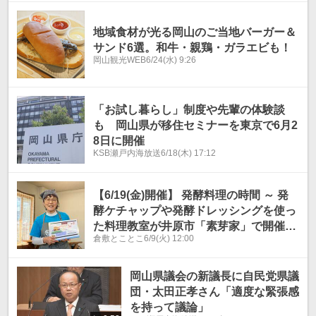
地域食材が光る岡山のご当地バーガー＆
サンド6選。和牛・親鶏・ガラエビも！
岡山観光WEB
6/24(水) 9:26
「お試し暮らし」制度や先輩の体験談
も 岡山県が移住セミナーを東京で6月2
8日に開催
KSB瀬戸内海放送
6/18(木) 17:12
【6/19(金)開催】 発酵料理の時間 ～ 発
酵ケチャップや発酵ドレッシングを使っ
た料理教室が井原市「素芽家」で開催／
倉敷とことこ
6/9(火) 12:00
井原市
岡山県議会の新議長に自民党県議
団・太田正孝さん「適度な緊張感
を持って議論」