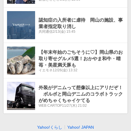
敷市
認知症の入所者に虐待 岡山の施設、事
業者指定取り消し
共同通信
2/13(金) 15:45
【年末年始のごちそうに♡】岡山県のお
取り寄せグルメ5選！おかやま和牛・晴
苺・美星満天豚も
イエモネ
12/26(金) 13:32
外装がデニムって想像以上にアリだぞ！
ボルボと岡山デニムのコラボトラック
がめちゃくちゃイケてる
WEB CARTOP
11/27(木) 21:02
Yahoo!くらし
Yahoo! JAPAN