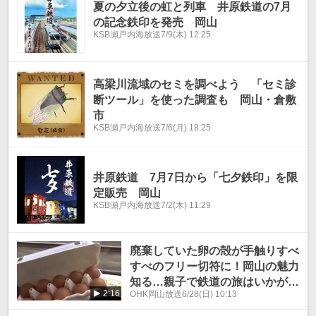
夏の夕立後の虹と列車 井原鉄道の7月
の記念鉄印を発売 岡山
KSB瀬戸内海放送
7/9(木) 12:25
高梁川流域のセミを調べよう 「セミ診
断ツール」を使った調査も 岡山・倉敷
市
KSB瀬戸内海放送
7/6(月) 18:25
井原鉄道 7月7日から「七夕鉄印」を限
定販売 岡山
KSB瀬戸内海放送
7/2(木) 11:29
廃棄していた卵の殻が手触りすべ
すべのフリー切符に！岡山の魅力
知る…親子で鉄道の旅はいかが
2:16
OHK岡山放送
6/28(日) 10:13
【エコナビ】