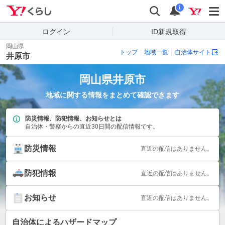
Yahoo!くらし
検索
通知
i
ログイン
ID新規取得
岡山県
トップ
地域一覧
自治体サイト
井原市
岡山県
井原市
地域に関する情報をまとめて確認できます
防災情報、防犯情報、お知らせとは
自治体・警察からの直近30日間の配信情報です。
防災情報
直近の配信はありません。
防犯情報
直近の配信はありません。
お知らせ
直近の配信はありません。
自治体によるハザードマップ