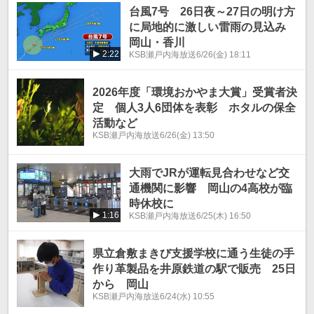
台風7号 26日夜～27日の明け方
に局地的に激しい雷雨の見込み
岡山・香川
2:22
KSB瀬戸内海放送
6/26(金) 18:11
2026年度「環境おかやま大賞」受賞者決
定 個人3人6団体を表彰 ホタルの保全
活動など
KSB瀬戸内海放送
6/26(金) 13:50
大雨でJRが運転見合わせなど交
通機関に影響 岡山の4高校が臨
時休校に
1:16
KSB瀬戸内海放送
6/25(木) 16:50
県立倉敷まきび支援学校に通う生徒の手
作り革製品を井原鉄道の駅で販売 25日
から 岡山
KSB瀬戸内海放送
6/24(水) 10:55