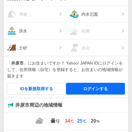
津波
内水氾濫
洪水
高潮
土砂
火山
「
井原市
」にお住まいですか？ Yahoo! JAPAN IDにログインを
して、住所情報（自宅）を登録すると、お住まいの地域情報が
届きます
IDを新規取得する
ログインする
井原市周辺の地域情報
最
最
曇り
34
25
20
℃
℃
%
高
低
気
気