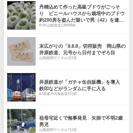
温
温
丹精込めて作った高級ブドウがごっそ
り ビニールハウスから栽培中のブドウ
約200房を盗んだ疑いで男（42）を逮
RSK山陽放送
13時間前
捕 自宅からは約300房を発見【岡山】
末広がりの「8.8.8」切符販売 岡山県の
井原鉄道、元号から日付までぞろ目
山陽新聞デジタル
3日前
井原鉄道が「ガチャ缶自販機」を導入
鉄印などがランダムに手に入る
KSB瀬戸内海放送
5日前
祖母宅近くで無事発見 矢掛で不明2歳
男児
山陽新聞デジタル
7日前