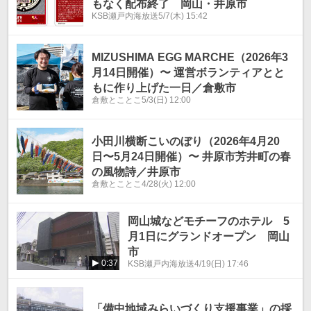
もなく配布終了 岡山・井原市
KSB瀬戸内海放送
5/7(木) 15:42
MIZUSHIMA EGG MARCHE（2026年3
月14日開催）〜 運営ボランティアとと
もに作り上げた一日／倉敷市
倉敷とことこ
5/3(日) 12:00
小田川横断こいのぼり（2026年4月20
日〜5月24日開催）〜 井原市芳井町の春
の風物詩／井原市
倉敷とことこ
4/28(火) 12:00
岡山城などモチーフのホテル 5
月1日にグランドオープン 岡山
市
0:37
KSB瀬戸内海放送
4/19(日) 17:46
「備中地域みらいづくり支援事業」の採