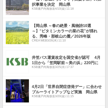
択事業を決定 岡山県
KSB瀬戸内海放送
4/10(金) 11:18
【岡山県 ～春の絶景・風物詩10選
～】“ビタミンカラーの菜の花”が揺れ
る、秀峰・那岐山の麓／2026年版
CREA WEB
3/26(木) 11:10
井笠バス運賃改定を国交省が認可 4月
1日から「笠岡駅前～美の浜」220円に
KSB瀬戸内海放送
3/25(水) 17:37
4月2日「世界自閉症啓発デー」に合わせ
ブルーライトアップなど実施 岡山県
KSB瀬戸内海放送
3/20(金) 11:15