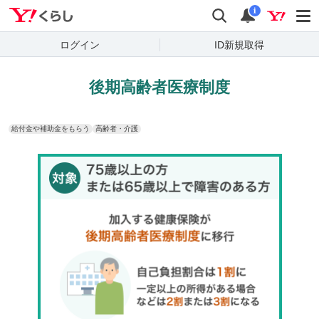
Yahoo!くらし
検索
通知
i
ログイン
ID新規取得
後期高齢者医療制度
給付金や補助金をもらう
高齢者・介護