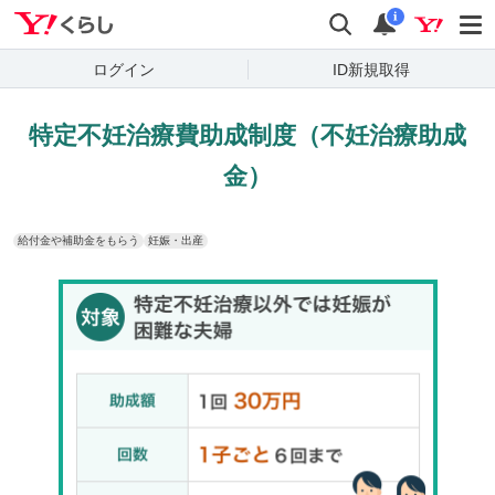
Yahoo!くらし
検索
通知
i
ログイン
ID新規取得
特定不妊治療費助成制度（不妊治療助成
金）
給付金や補助金をもらう
妊娠・出産