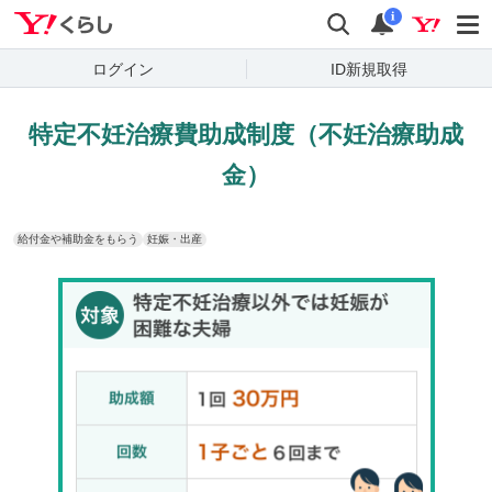
Yahoo!くらし
検索
通知
i
ログイン
ID新規取得
特定不妊治療費助成制度（不妊治療助成
金）
給付金や補助金をもらう
妊娠・出産