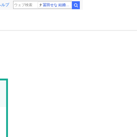
ヘルプ
冨田せな 結婚発表
検索