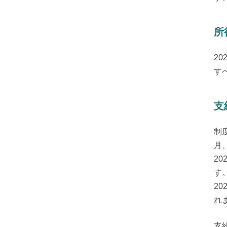
所
20
す
支
制
月
2
す。
2
れ
支