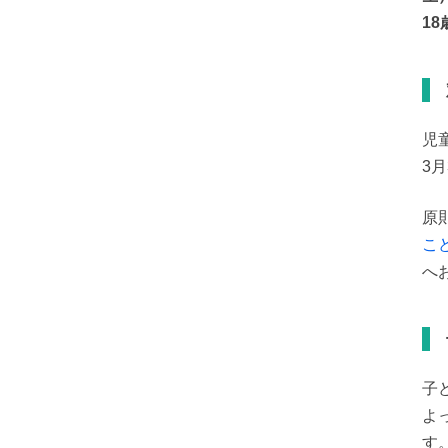
18
児
3
原
こ
へ
子
よ
す