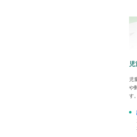
児
児
や
す