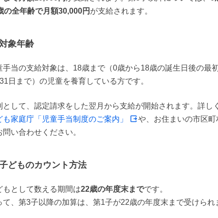
歳の全年齢で月額30,000円
が支給されます。
対象年齢
童手当の支給対象は、18歳まで（0歳から18歳の誕生日後の最
月31日まで）の児童を養育している方です。
則として、認定請求をした翌月から支給が開始されます。詳し
ども家庭庁「児童手当制度のご案内」
や、お住まいの市区町
お問い合わせください。
子どものカウント方法
どもとして数える期間は
22歳の年度末まで
です。

って、第3子以降の加算は、第1子が22歳の年度末まで受けられ
。