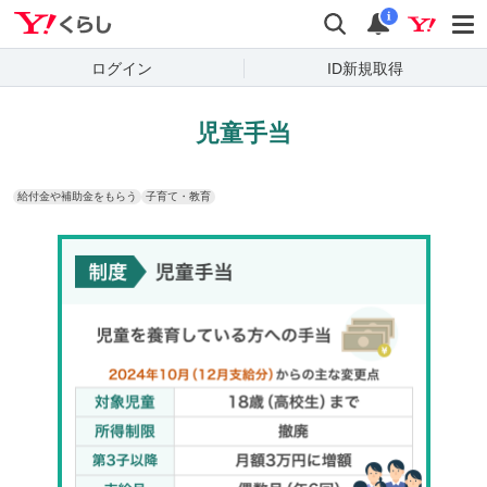
Yahoo!くらし
検索
通知
i
ログイン
ID新規取得
児童手当
給付金や補助金をもらう
子育て・教育