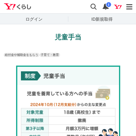
Yahoo!くらし
検索
通知
i
ログイン
ID新規取得
児童手当
給付金や補助金をもらう
子育て・教育